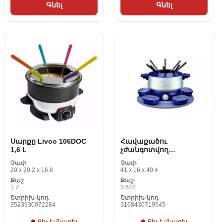
Գնել
Գնել
Սարքը Livoo 106DOC
Հավաքածու
1,6 L
չժանգոտվող
պողպատից Tefal
Չափ
Չափ
EF51412 800 W
20 x 20.2 x 16.8
41 x 16 x 40.4
Քաշ
Քաշ
1.7
3.542
Շտրիխ-կոդ
Շտրիխ-կոդ
3523930072284
3168430719545
Քիչ է մնացել
Քիչ է մնացել