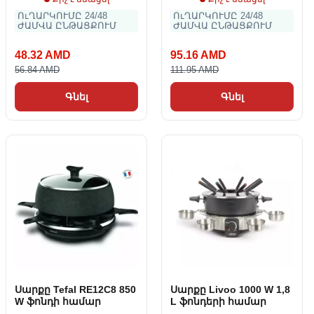
ՈւՂԱՐԿՈՒՄԸ 24/48
ՈւՂԱՐԿՈՒՄԸ 24/48
ԺԱՄՎԱ ԸՆԹԱՑՔՈՒՄ
ԺԱՄՎԱ ԸՆԹԱՑՔՈՒՄ
48.32 AMD
95.16 AMD
56.84 AMD
111.95 AMD
Գնել
Գնել
Սարքը Tefal RE12C8 850
Սարքը Livoo 1000 W 1,8
W ֆոնդի համար
L ֆոնդերի համար