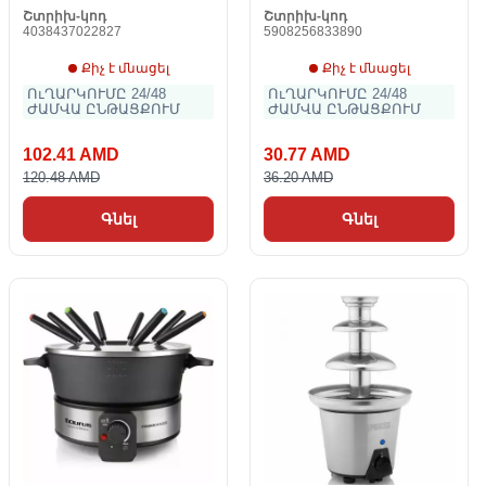
Շտրիխ-կոդ
Շտրիխ-կոդ
4038437022827
5908256833890
Քիչ է մնացել
Քիչ է մնացել
ՈւՂԱՐԿՈՒՄԸ 24/48
ՈւՂԱՐԿՈՒՄԸ 24/48
ԺԱՄՎԱ ԸՆԹԱՑՔՈՒՄ
ԺԱՄՎԱ ԸՆԹԱՑՔՈՒՄ
102.41 AMD
30.77 AMD
120.48 AMD
36.20 AMD
Գնել
Գնել