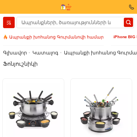
Вернуться назад
iPhone BIG
Ապրանքի խոհանոց Գուրմանովի համար
Հագուստ և կոշիկ
Գլխավոր
Կատալոգ
Ապրանքի խոհանոց Գուրմա
Ֆոնյուշնիկի
Աքսեսուարի
Արևային ակնոցներ
Բիզուտերիա
Ձեռքի ժամացույց