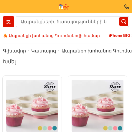
Вернуться назад
iPhone BIG
Ապրանքի խոհանոց Գուրմանովի համար
Հագուստ և կոշիկ
Գլխավոր
Կատալոգ
Ապրանքի խոհանոց Գուրմա
Խմել
Աքսեսուարի
Արևային ակնոցներ
Բիզուտերիա
Ձեռքի ժամացույց