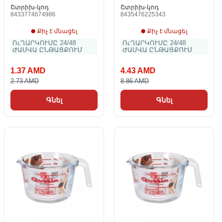
Շտրիխ-կոդ
Շտրիխ-կոդ
8433774674986
8435476225343
Քիչ է մնացել
Քիչ է մնացել
ՈւՂԱՐԿՈՒՄԸ 24/48
ՈւՂԱՐԿՈՒՄԸ 24/48
ԺԱՄՎԱ ԸՆԹԱՑՔՈՒՄ
ԺԱՄՎԱ ԸՆԹԱՑՔՈՒՄ
1.37 AMD
4.43 AMD
2.73 AMD
8.86 AMD
Գնել
Գնել