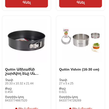
Գնել
Գնել
Quttin Ածխածնի
Quttin Vidvin (16-30 cm)
շարժվող ձևը Սև
պողպատը (No 26 cm)
Չափ
Չափ
20.33 x 10.32 x 21.44
27 x 5 x 25
Քաշ
Քաշ
0.454
0.021
Շտրիխ-կոդ
Շտրիխ-կոդ
8433774667520
8433774728269
Քիչ է մնացել
Քիչ է մնացել