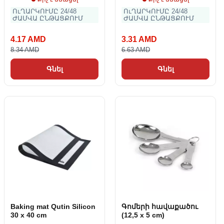
ՈւՂԱՐԿՈՒՄԸ 24/48
ՈւՂԱՐԿՈՒՄԸ 24/48
ԺԱՄՎԱ ԸՆԹԱՑՔՈՒՄ
ԺԱՄՎԱ ԸՆԹԱՑՔՈՒՄ
4.17 AMD
3.31 AMD
8.34 AMD
6.63 AMD
Գնել
Գնել
Baking mat Qutin Silicon
Գոմերի հավաքածու
30 x 40 cm
(12,5 x 5 cm)