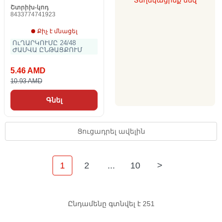
Տեղեկացրեք մեզ
Շտրիխ-կոդ
8433774741923
Քիչ է մնացել
ՈւՂԱՐԿՈՒՄԸ 24/48
ԺԱՄՎԱ ԸՆԹԱՑՔՈՒՄ
5.46 AMD
10.93 AMD
Գնել
Ցուցադրել ավելին
1
2
...
10
>
Ընդամենը գտնվել է 251