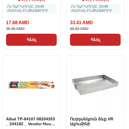
ՈւՂԱՐԿՈՒՄԸ 24/48
ՈւՂԱՐԿՈՒՄԸ 24/48
ԺԱՄՎԱ ԸՆԹԱՑՔՈՒՄ
ԺԱՄՎԱ ԸՆԹԱՑՔՈՒՄ
17.68 AMD
33.41 AMD
35.35 AMD
66.82 AMD
Գնել
Գնել
Albal TP-84107 08204353
Ուղղանկյուն ձևը VR
_ 244182 _ Vendor House
Ալյումինի
(10 մ)