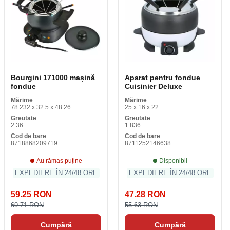
Bourgini 171000 mașină
Aparat pentru fondue
fondue
Cuisinier Deluxe
Mărime
Mărime
78.232 x 32.5 x 48.26
25 x 16 x 22
Greutate
Greutate
2.36
1.836
Cod de bare
Cod de bare
8718868209719
8711252146638
Au rămas puține
Disponibil
EXPEDIERE ÎN 24/48 ORE
EXPEDIERE ÎN 24/48 ORE
59.25 RON
47.28 RON
69.71 RON
55.63 RON
Cumpără
Cumpără