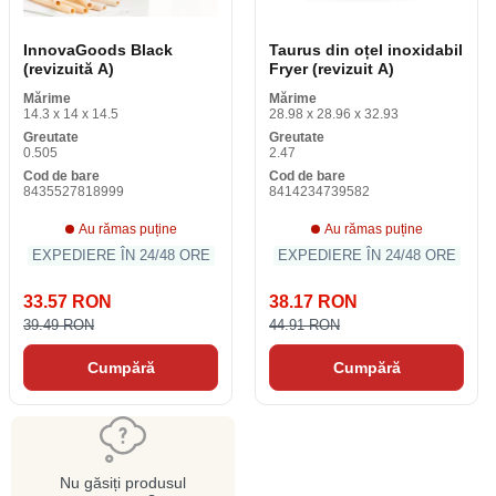
InnovaGoods Black
Taurus din oțel inoxidabil
(revizuită A)
Fryer (revizuit A)
Mărime
Mărime
14.3 x 14 x 14.5
28.98 x 28.96 x 32.93
Greutate
Greutate
0.505
2.47
Cod de bare
Cod de bare
8435527818999
8414234739582
Au rămas puține
Au rămas puține
EXPEDIERE ÎN 24/48 ORE
EXPEDIERE ÎN 24/48 ORE
33.57 RON
38.17 RON
39.49 RON
44.91 RON
Cumpără
Cumpără
Nu găsiți produsul