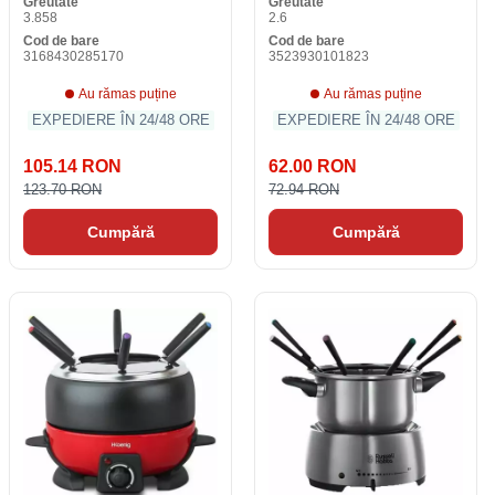
Greutate
Greutate
3.858
2.6
Cod de bare
Cod de bare
3168430285170
3523930101823
Au rămas puține
Au rămas puține
EXPEDIERE ÎN 24/48 ORE
EXPEDIERE ÎN 24/48 ORE
105.14 RON
62.00 RON
123.70 RON
72.94 RON
Cumpără
Cumpără