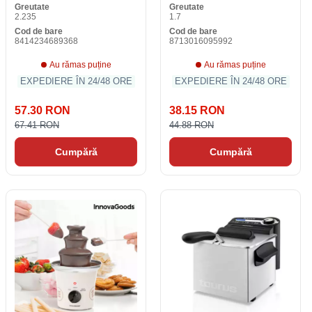
Greutate
Greutate
2.235
1.7
Cod de bare
Cod de bare
8414234689368
8713016095992
Au rămas puține
Au rămas puține
EXPEDIERE ÎN 24/48 ORE
EXPEDIERE ÎN 24/48 ORE
57.30 RON
38.15 RON
67.41 RON
44.88 RON
Cumpără
Cumpără