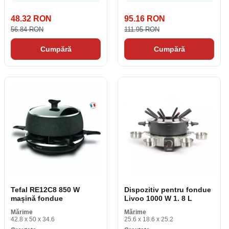
48.32 RON
95.16 RON
56.84 RON
111.95 RON
Cumpără
Cumpără
Tefal RE12C8 850 W
Dispozitiv pentru fondue
mașină fondue
Livoo 1000 W 1. 8 L
Mărime
Mărime
42.8 x 50 x 34.6
25.6 x 18.6 x 25.2