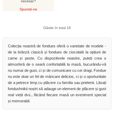
necesar?
Spuneți-ne
Găsite în total 18
Colecția noastră de fondues oferă o varietate de modele -
de la brânză clasică și fondues de ciocolată la opțiuni de
carne și pește. Cu dispozitivele noastre, puteți crea o
atmosferă de o seară confortabilă la masă, bucurându-vă
nu numai de gust, ci și de comunicare cu cei dragi. Fondue
nu este doar un fel de mâncare delicios, ci și o oportunitate
de a petrece timp cu plăcere cu familia sau prietenii. Lăsați
fondushnikii noștri să adauge un element de plăcere și gust
real vieții dvs., făcând fiecare masă un eveniment special
și memorabil.