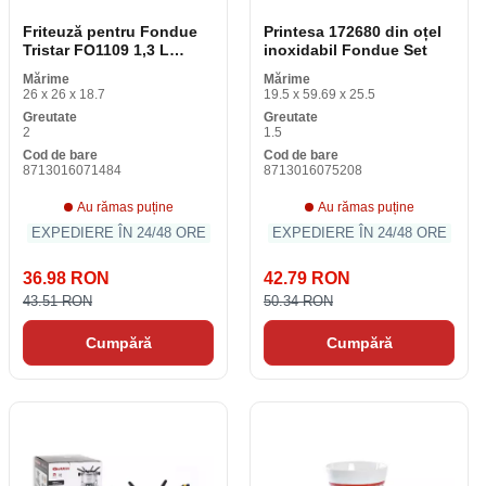
Friteuză pentru Fondue
Printesa 172680 din oțel
Tristar FO1109 1,3 L
inoxidabil Fondue Set
1400W oțel inoxidabil
Mărime
Mărime
26 x 26 x 18.7
19.5 x 59.69 x 25.5
Greutate
Greutate
2
1.5
Cod de bare
Cod de bare
8713016071484
8713016075208
Au rămas puține
Au rămas puține
EXPEDIERE ÎN 24/48 ORE
EXPEDIERE ÎN 24/48 ORE
36.98 RON
42.79 RON
43.51 RON
50.34 RON
Cumpără
Cumpără