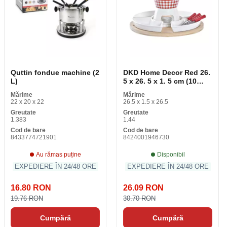
Quttin fondue machine (2
DKD Home Decor Red 26.
L)
5 x 26. 5 x 1. 5 cm (10
buc)
Mărime
Mărime
22 x 20 x 22
26.5 x 1.5 x 26.5
Greutate
Greutate
1.383
1.44
Cod de bare
Cod de bare
8433774721901
8424001946730
Au rămas puține
Disponibil
EXPEDIERE ÎN 24/48 ORE
EXPEDIERE ÎN 24/48 ORE
16.80 RON
26.09 RON
19.76 RON
30.70 RON
Cumpără
Cumpără