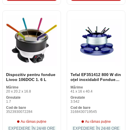
Dispozitiv pentru fondue
Tefal EF351412 800 W din
Livoo 106DOC 1. 6 L
oțel inoxidabil Fondue
Kit
Mărime
Mărime
20 x 20.2 x 16.8
41 x 16 x 40.4
Greutate
Greutate
1.7
3.542
Cod de bare
Cod de bare
3523930072284
3168430719545
Au rămas puține
Au rămas puține
EXPEDIERE ÎN 24/48 ORE
EXPEDIERE ÎN 24/48 ORE