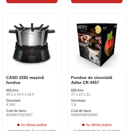
CASO 2282 mașină
Fondue de ciocolată
fondue
Adler CR 4457
Mărime
Mărime
30.2 x 34.5 x 30.5
27 x 22 x 22
Greutate
Greutate
4.566
1.9
Cod de bare
Cod de bare
4038437022827
5908256833890
Au rămas puține
Au rămas puține