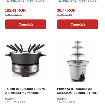
EXPEDIERE ÎN 24/48 ORE
EXPEDIERE ÎN 24/48 ORE
102.41 RON
30.77 RON
120.48 RON
36.20 RON
Cumpără
Cumpără
Taurul 968936000 1000 W
Prinţesa 01 fondue de
2 L dispozitiv fondue
ciocolată. 292998. 01. 001
Mărime
Mărime
25.5 x 25.5 x 18
19 x 34 x 32.5