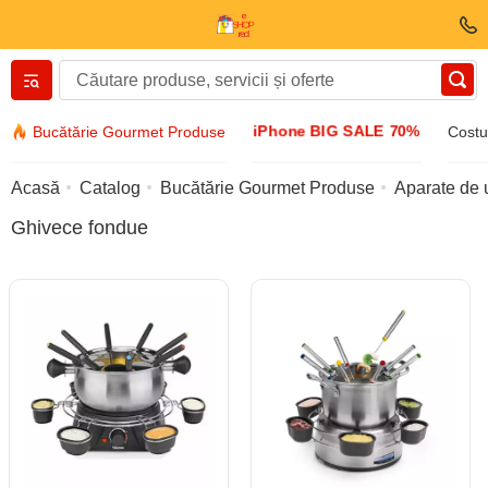
Вернуться назад
iPhone BIG SALE 70%
Bucătărie Gourmet Produse
Costu
Îmbrăcăminte și încălțăminte
Acasă
Catalog
Bucătărie Gourmet Produse
Aparate de 
Ghivece fondue
Accesorii
Ochelari de soare
Bijuterii
Ceas de mână