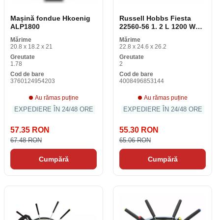
Mașină fondue Hkoenig
Russell Hobbs Fiesta
ALP1800
22560-56 1. 2 L 1200 W
mașină fondue
Mărime
Mărime
20.8 x 18.2 x 21
22.8 x 24.6 x 26.2
Greutate
Greutate
1.78
2
Cod de bare
Cod de bare
3760124954203
4008496853144
Au rămas puține
Au rămas puține
EXPEDIERE ÎN 24/48 ORE
EXPEDIERE ÎN 24/48 ORE
57.35 RON
55.30 RON
67.48 RON
65.06 RON
Cumpără
Cumpără