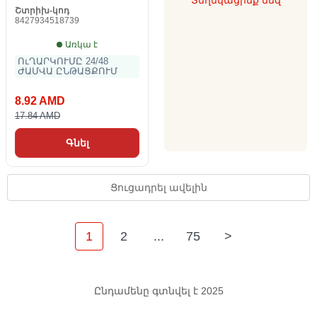
Տեղեկացրեք մեզ
Շտրիխ-կոդ
8427934518739
Առկա է
ՈւՂԱՐԿՈՒՄԸ 24/48
ԺԱՄՎԱ ԸՆԹԱՑՔՈՒՄ
8.92 AMD
17.84 AMD
Գնել
Ցուցադրել ավելին
1
2
...
75
>
Ընդամենը գտնվել է 2025