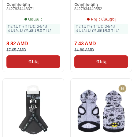
Շտրիխ-կոդ
Շտրիխ-կոդ
8427934448371
8427934449552
Առկա է
Քիչ է մնացել
ՈւՂԱՐԿՈՒՄԸ 24/48
ՈւՂԱՐԿՈՒՄԸ 24/48
ԺԱՄՎԱ ԸՆԹԱՑՔՈՒՄ
ԺԱՄՎԱ ԸՆԹԱՑՔՈՒՄ
8.82 AMD
7.43 AMD
17.65 AMD
14.86 AMD
Գնել
Գնել