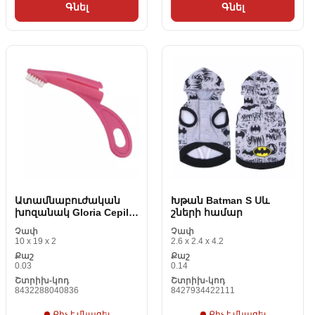
Գնել
Գնել
Ատամնաբուժական
Խթան Batman S Սև
խոզանակ Gloria Cepillo
շների համար
Contentes շների
Չափ
Չափ
համար
10 x 19 x 2
2.6 x 2.4 x 4.2
Քաշ
Քաշ
0.03
0.14
Շտրիխ-կոդ
Շտրիխ-կոդ
8432288040836
8427934422111
Քիչ է մնացել
Քիչ է մնացել