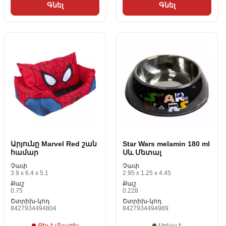
Գնել
Գնել
Արյունը Marvel Red շան
Star Wars melamin 180 ml
համար
Սև Մետալ
Չափ
Չափ
3.9 x 6.4 x 5.1
2.95 x 1.25 x 4.45
Քաշ
Քաշ
0.75
0.228
Շտրիխ-կոդ
Շտրիխ-կոդ
8427934494804
8427934494989
Քիչ է մնացել
Առկա է