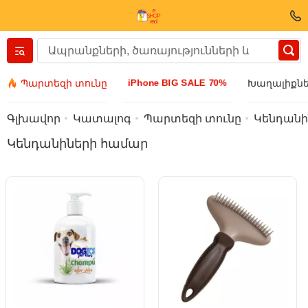
Вернуться назад
iPhone BIG SALE 70%
Պարտեզի տունը
Խաղալիքնե
Հագուստ և կոշիկ
Գլխավոր
Կատալոգ
Պարտեզի տունը
Կենդանի
Կենդանիների համար
Աքսեսուարի
Արևային ակնոցներ
Բիզուտերիա
Ձեռքի ժամացույց