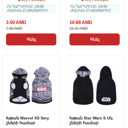
ՈւՂԱՐԿՈՒՄԸ 24/48
ՈւՂԱՐԿՈՒՄԸ 24/48
ԺԱՄՎԱ ԸՆԹԱՑՔՈՒՄ
ԺԱՄՎԱ ԸՆԹԱՑՔՈՒՄ
3.50 AMD
10.68 AMD
7.00 AMD
21.37 AMD
Գնել
Գնել
Խթան Marvel XS Sery
Խթան Star Wars S Սև
շների համար
շների համար