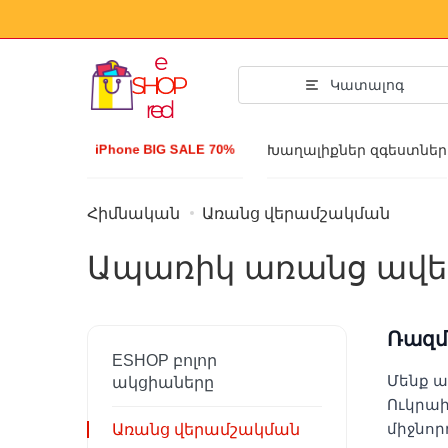
Կատալոգ
iPhone BIG SALE 70%
Խաղալիքներ զգեստներ
Հիմնական
Առանց վերամշակման
Acsessuar
Ապառիկ առանց ավե
Հագուստ և կո
Աքսեսուարի
Ռազմ
Արևային ակնո
ESHOP բոլոր
Բիզուտերիա
Մենք ա
ակցիաները
Ուկրաի
Ձեռքի ժամացո
միջնոր
Առանց վերամշակման