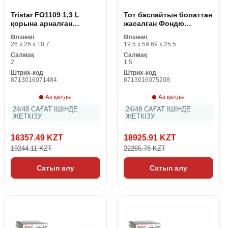
Tristar FO1109 1,3 L
Тот баспайтын болаттан
қорына арналған
жасалған Фондю
фритюрница 1400W Тот
Princess 172680
Өлшемі
Өлшемі
баспайтын болат
жиынтығы
26 x 26 x 18.7
19.5 x 59.69 x 25.5
Салмақ
Салмақ
2
1.5
Штрих-код
Штрих-код
8713016071484
8713016075208
Аз қалды
Аз қалды
24/48 САҒАТ ІШІНДЕ
24/48 САҒАТ ІШІНДЕ
ЖЕТКІЗУ
ЖЕТКІЗУ
16357.49 KZT
18925.91 KZT
19244.11 KZT
22265.78 KZT
Сатып алу
Сатып алу