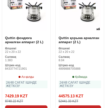
Quttin фондюға
Quttin қорына арналған
арналған аппарат (2 L)
аппарат (2 L)
Өлшемі
Өлшемі
22 x 20 x 22
22 x 20 x 22
Салмақ
Салмақ
1.383
8.04
Штрих-код
Штрих-код
8433774721901
4899888705888
Аз қалды
Қоймада
24/48 САҒАТ ІШІНДЕ
24/48 САҒАТ ІШІНДЕ
ЖЕТКІЗУ
ЖЕТКІЗУ
7429.19 KZT
44575.13 KZT
8740.22 KZT
52441.33 KZT