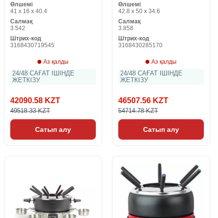
Өлшемі
Өлшемі
41 x 16 x 40.4
42.8 x 50 x 34.6
Салмақ
Салмақ
3.542
3.858
Штрих-код
Штрих-код
3168430719545
3168430285170
Аз қалды
Аз қалды
24/48 САҒАТ ІШІНДЕ
24/48 САҒАТ ІШІНДЕ
ЖЕТКІЗУ
ЖЕТКІЗУ
42090.58 KZT
46507.56 KZT
49518.33 KZT
54714.78 KZT
Сатып алу
Сатып алу