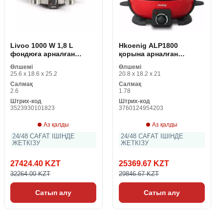
Livoo 1000 W 1,8 L
Hkoenig ALP1800
фондюға арналған
қорына арналған
аппарат
аппарат
Өлшемі
Өлшемі
25.6 x 18.6 x 25.2
20.8 x 18.2 x 21
Салмақ
Салмақ
2.6
1.78
Штрих-код
Штрих-код
3523930101823
3760124954203
Аз қалды
Аз қалды
24/48 САҒАТ ІШІНДЕ
24/48 САҒАТ ІШІНДЕ
ЖЕТКІЗУ
ЖЕТКІЗУ
27424.40 KZT
25369.67 KZT
32264.00 KZT
29846.67 KZT
Сатып алу
Сатып алу