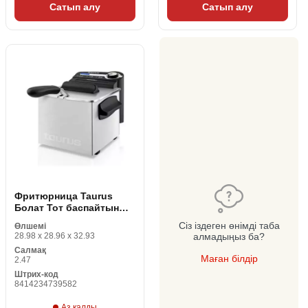
Сатып алу
Сатып алу
Фритюрница Taurus
Болат Тот баспайтын
болат (A қайта қаралды)
Сіз іздеген өнімді таба
Өлшемі
28.98 x 28.96 x 32.93
алмадыңыз ба?
Салмақ
Маған білдір
2.47
Штрих-код
8414234739582
Аз қалды