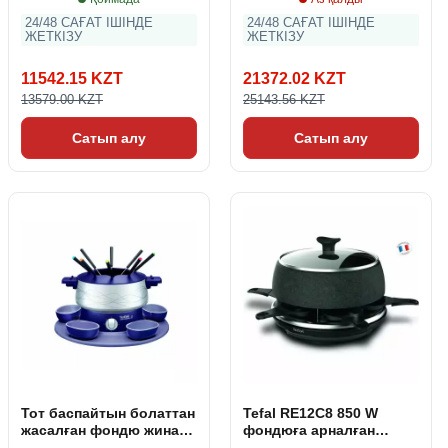
24/48 САҒАТ ІШІНДЕ
24/48 САҒАТ ІШІНДЕ
ЖЕТКІЗУ
ЖЕТКІЗУ
11542.15 KZT
21372.02 KZT
13579.00 KZT
25143.56 KZT
Сатып алу
Сатып алу
Тот баспайтын болаттан
Tefal RE12C8 850 W
жасалған фондю жинағы
фондюға арналған
Tefal EF351412 800 W
аппарат