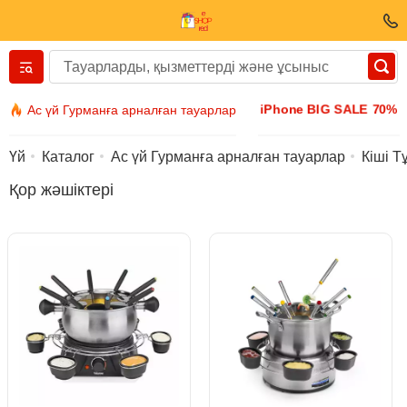
Вернуться назад
iPhone BIG SALE 70%
Ас үй Гурманға арналған тауарлар
Киім және аяқ киім
Үй
Каталог
Ас үй Гурманға арналған тауарлар
Кіші Т
Қор жәшіктері
Аксессуарлар
Күн көзілдірігі
Бижутерия
Қол сағаттары