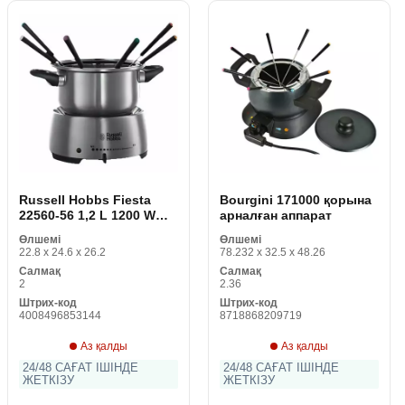
Russell Hobbs Fiesta
Bourgini 171000 қорына
22560-56 1,2 L 1200 W
арналған аппарат
фондюға арналған
Өлшемі
Өлшемі
аппарат
22.8 x 24.6 x 26.2
78.232 x 32.5 x 48.26
Салмақ
Салмақ
2
2.36
Штрих-код
Штрих-код
4008496853144
8718868209719
Аз қалды
Аз қалды
24/48 САҒАТ ІШІНДЕ
24/48 САҒАТ ІШІНДЕ
ЖЕТКІЗУ
ЖЕТКІЗУ