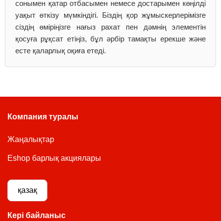
сонымен қатар отбасымен немесе достарымен көңілді
уақыт өткізу мүмкіндігі. Біздің қор жұмыскерлерімізге
сіздің өміріңізге нағыз рахат пен дәмнің элементін
қосуға рұқсат етіңіз, бұл әрбір тамақты ерекше және
есте қаларлық оқиға етеді.
Компания туралы
Жаңалықтар
Eshop барлық акциялары
қазақ
Кері байланыс