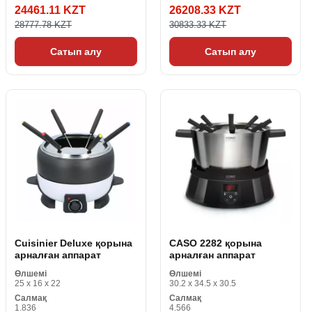
24461.11 KZT
26208.33 KZT
28777.78 KZT
30833.33 KZT
Сатып алу
Сатып алу
Cuisinier Deluxe қорына
CASO 2282 қорына
арналған аппарат
арналған аппарат
Өлшемі
Өлшемі
25 x 16 x 22
30.2 x 34.5 x 30.5
Салмақ
Салмақ
1.836
4.566