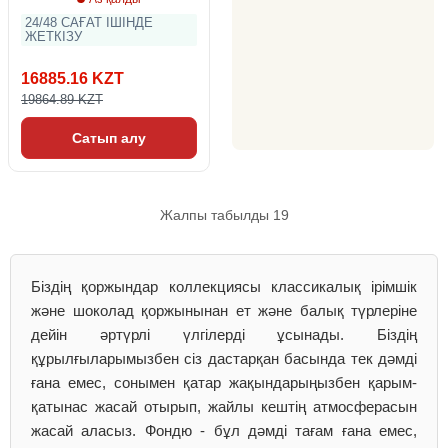
24/48 САҒАТ ІШІНДЕ
ЖЕТКІЗУ
16885.16 KZT
19864.89 KZT
Сатып алу
Жалпы табылды 19
Біздің қоржындар коллекциясы классикалық ірімшік
және шоколад қоржынынан ет және балық түрлеріне
дейін әртүрлі үлгілерді ұсынады. Біздің
құрылғыларымызбен сіз дастарқан басында тек дәмді
ғана емес, сонымен қатар жақындарыңызбен қарым-
қатынас жасай отырып, жайлы кештің атмосферасын
жасай аласыз. Фондю - бұл дәмді тағам ғана емес,