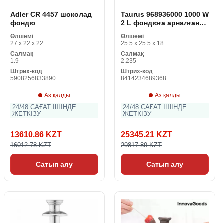
Adler CR 4457 шоколад
Taurus 968936000 1000 W
фондю
2 L фондюға арналған
аппарат
Өлшемі
Өлшемі
27 x 22 x 22
25.5 x 25.5 x 18
Салмақ
Салмақ
1.9
2.235
Штрих-код
Штрих-код
5908256833890
8414234689368
Аз қалды
Аз қалды
24/48 САҒАТ ІШІНДЕ
24/48 САҒАТ ІШІНДЕ
ЖЕТКІЗУ
ЖЕТКІЗУ
13610.86 KZT
25345.21 KZT
16012.78 KZT
29817.89 KZT
Сатып алу
Сатып алу