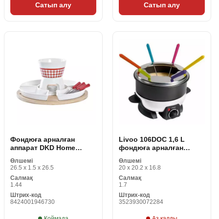
Сатып алу
Сатып алу
Фондюға арналған
Livoo 106DOC 1,6 L
аппарат DKD Home
фондюға арналған
Decor Қызыл 26,5 x 26,5
аппарат
Өлшемі
Өлшемі
x 1,5 см (10 pcs)
26.5 x 1.5 x 26.5
20 x 20.2 x 16.8
Салмақ
Салмақ
1.44
1.7
Штрих-код
Штрих-код
8424001946730
3523930072284
Қоймада
Аз қалды