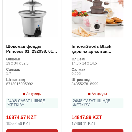
Шоколад фондю
InnovaGoods Black
Princess 01. 292998. 01.
қорына арналған
001
аппарат (қайта қаралды
Өлшемі
Өлшемі
A)
19 x 34 x 32.5
14.3 x 14 x 14.5
Салмақ
Салмақ
1.7
0.505
Штрих-код
Штрих-код
8713016095992
8435527818999
Аз қалды
Аз қалды
24/48 САҒАТ ІШІНДЕ
24/48 САҒАТ ІШІНДЕ
ЖЕТКІЗУ
ЖЕТКІЗУ
16874.67 KZT
14847.89 KZT
19852.56 KZT
17468.11 KZT