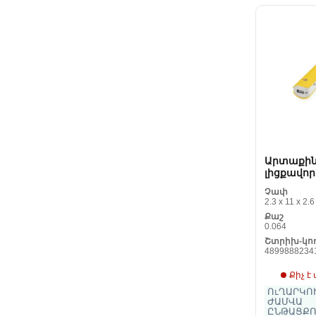
Արտաքի
լիցքավո
սարք 2։ 2
Չափ
144741
2.3 x 11 x 2.6
Քաշ
0.064
Շտրիխ-կո
4899888234
Քիչ է
ՈւՂԱՐԿՈՒ
ԺԱՄՎԱ
ԸՆԹԱՑՔՈ