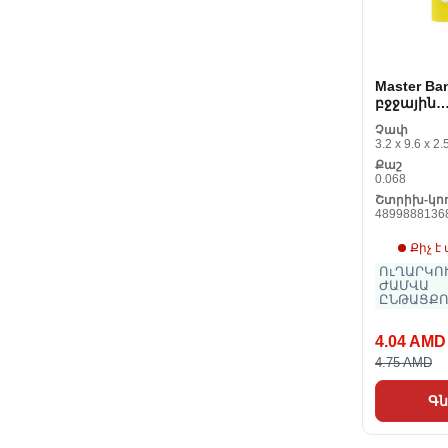
Master Ba
բջջային
հեռախոս
Չափ
համար 14
3.2 x 9.6 x 2.
2200 mAh
Քաշ
0.068
Շտրիխ-կո
4899888136
Քիչ է
ՈւՂԱՐԿՈՒ
ԺԱՄՎԱ
ԸՆԹԱՑՔՈ
4.04 AMD
4.75 AMD
Գն