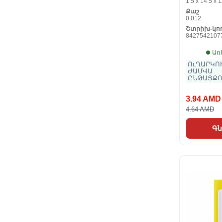
1.5 x 14.5 x 1
Քաշ
0.012
Շտրիխ-կո
8427542107
Առ
ՈւՂԱՐԿՈՒ
ԺԱՄՎԱ
ԸՆԹԱՑՔՈ
3.94 AMD
4.64 AMD
Գն