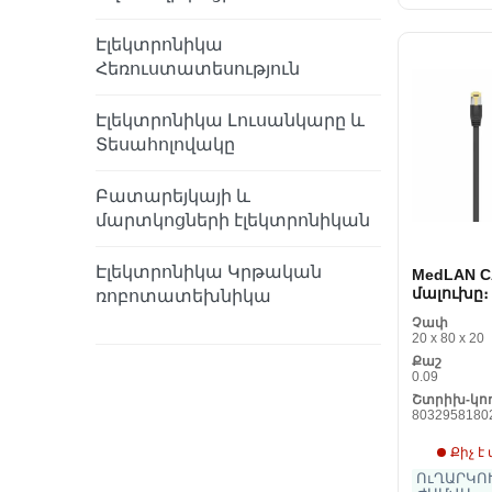
Էլեկտրոնիկա
Հեռուստատեսություն
Էլեկտրոնիկա Լուսանկարը և
Տեսահոլովակը
Բատարեյկայի և
մարտկոցների էլեկտրոնիկան
Էլեկտրոնիկա Կրթական
MedLAN C
մալուխը։ 
ռոբոտատեխնիկա
Չափ
20 x 80 x 20
Քաշ
0.09
Շտրիխ-կո
8032958180
Քիչ է
ՈւՂԱՐԿՈՒ