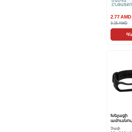
ԺԱՄՎԱ
ԸՆԹԱՑՔՈ
2.77 AMD
3.25 AMD
Գն
Խելացի
ամուսնութ
Band 5 Me
Չափ