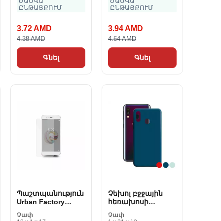
ԺԱՄՎԱ
ԺԱՄՎԱ
ԸՆԹԱՑՔՈՒՄ
ԸՆԹԱՑՔՈՒՄ
3.72 AMD
3.94 AMD
4.38 AMD
4.64 AMD
Գնել
Գնել
Պաշտպանություն
Չեխոլ բջջային
Urban Factory
հեռախոսի
TGP72UF
Samsung Galaxy
Չափ
Չափ
A40 Delact Silk TPU