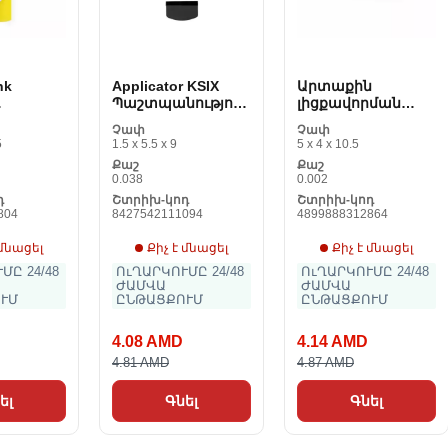
nk
Applicator KSIX
Արտաքին
Պաշտպանություն
լիցքավորման
ի
Բջջային
սարք 2200 mAh
Չափ
Չափ
4742
հեռախոսը Սև (5
144966
5
1.5 x 5.5 x 9
5 x 4 x 10.5
ppps)
Քաշ
Քաշ
0.038
0.002
դ
Շտրիխ-կոդ
Շտրիխ-կոդ
804
8427542111094
4899888312864
 մնացել
Քիչ է մնացել
Քիչ է մնացել
ՄԸ 24/48
ՈւՂԱՐԿՈՒՄԸ 24/48
ՈւՂԱՐԿՈՒՄԸ 24/48
ԺԱՄՎԱ
ԺԱՄՎԱ
ՒՄ
ԸՆԹԱՑՔՈՒՄ
ԸՆԹԱՑՔՈՒՄ
4.08 AMD
4.14 AMD
4.81 AMD
4.87 AMD
ել
Գնել
Գնել