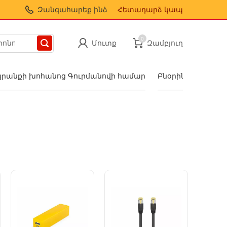
Զանգահարեք ինձ
Հետադարձ կապ
0
Մուտք
Զամբյուղ
րանքի խոհանոց Գուրմանովի համար
Բնօրինակ նվերնե