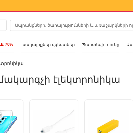
ALE 70%
Խաղալիքներ զգեստներ
Պարտեզի տունը
Ապ
կտրոնիկա
a նորաձևությունը
մակարգչի էլեկտրոնիկա
շիկ
ցներ
ւյց