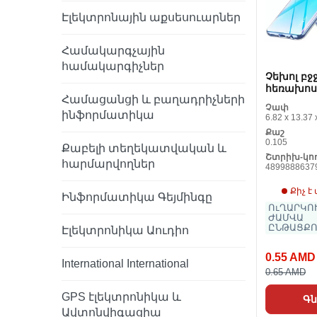
Էլեկտրոնային աքսեսուարներ
Համակարգչային
համակարգիչներ
Չեխոլ բջ
հեռախոս
Համացանցի և բաղադրիչների
համար OP
Չափ
X5 Lite
ինֆորմատիկա
6.82 x 13.37 
(Վերանայ
Քաշ
0.105
Քաբելի տեղեկատվական և
Շտրիխ-կո
հարմարվողներ
4899888637
Քիչ է
Ինֆորմատիկա Գեյմինգը
ՈւՂԱՐԿՈՒ
ԺԱՄՎԱ
ԸՆԹԱՑՔՈ
Էլեկտրոնիկա Աուդիո
0.55 AMD
International International
0.65 AMD
GPS էլեկտրոնիկա և
Գն
Ավտոնվիգացիա