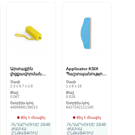
Արտաքին
Applicator KSIX
լիցքավորման
Պաշտպանություն
սարք 2000 mAh
Պլանշետ Սինիուս
Չափ
Չափ
144955
2.3 x 9.7 x 2.6
1 x 6 x 18
Քաշ
Քաշ
0.067
0.018
Շտրիխ-կոդ
Շտրիխ-կոդ
4899888138013
8427542111100
Քիչ է մնացել
Քիչ է մնացել
ՈւՂԱՐԿՈՒՄԸ 24/48
ՈւՂԱՐԿՈՒՄԸ 24/48
ԺԱՄՎԱ
ԺԱՄՎԱ
ԸՆԹԱՑՔՈՒՄ
ԸՆԹԱՑՔՈՒՄ