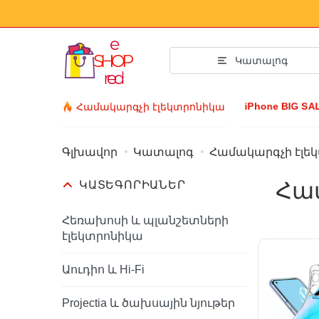
Կատալոգ
iPhone BIG S
Համակարգչի էլեկտրոնիկա
Գլխավոր
Կատալոգ
Համակարգչի էլե
Acsessuar
Հա
ԿԱՏԵԳՈՐԻԱՆԵՐ
Հագուստ և կո
Աքսեսուարի
Հեռախոսի և պլանշետների
էլեկտրոնիկա
Արևային ակնո
Բիզուտերիա
Աուդիո և Hi-Fi
Ձեռքի ժամացո
Projectia և ծախսային նյութեր