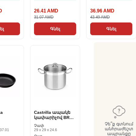
D
26.41 AMD
36.96 AMD
31.07 AMD
43.49 AMD
ել
Գնել
Գնել
ka
Castrilla ապակե
կափարիչով BRA
ով BRA
profesional 8,5 L
Չե՞ք գտնում
Չափ
18 cm)
չժանգոտվող
անհրաժեշտ
 37.01
29 x 29 x 24.6
լյումինը
պողպատ Live 24
ապրանքը