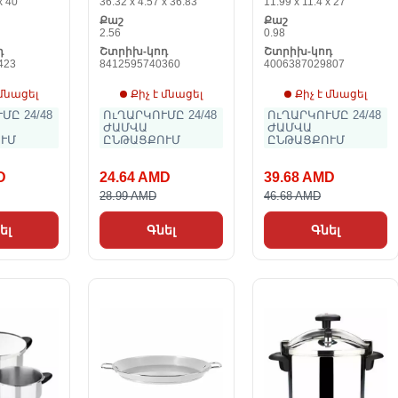
x 40
36.32 x 4.57 x 36.83
11.99 x 11.4 x 27
չժանգոտվող
Քաշ
Քաշ
պողպատը 18/10
2.56
0.98
Pro 36 cm
դ
Շտրիխ-կոդ
Շտրիխ-կոդ
423
8412595740360
4006387029807
 մնացել
Քիչ է մնացել
Քիչ է մնացել
ՄԸ 24/48
ՈւՂԱՐԿՈՒՄԸ 24/48
ՈւՂԱՐԿՈՒՄԸ 24/48
ԺԱՄՎԱ
ԺԱՄՎԱ
ՒՄ
ԸՆԹԱՑՔՈՒՄ
ԸՆԹԱՑՔՈՒՄ
D
24.64 AMD
39.68 AMD
28.99 AMD
46.68 AMD
ել
Գնել
Գնել