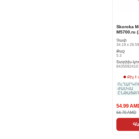
Skoroka M
M5700.ru (
Չժանգոտ
Չափ
պողպատը
34.19 x 26.59
Քաշ
5.3
Շտրիխ-կո
8435092410
Քիչ է
ՈւՂԱՐԿՈՒ
ԺԱՄՎԱ
ԸՆԹԱՑՔՈ
54.99 AM
64.70 AMD
Գն