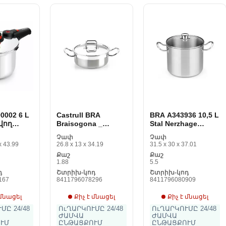
0002 6 L
Castrull BRA
BRA A343936 10,5 L
վող
Braisogona _
Stal Nerzhage
ը
A340355 (24 cm)
պողպատը
Չափ
Չափ
Stal չժանգոտվող
չժանգոտվող
x 43.99
26.8 x 13 x 34.19
31.5 x 30 x 37.01
պողպատը 3 L 75
պողպատը 18/10
Քաշ
Քաշ
L չժանգոտվող
1.88
5.5
պողպատը 18/10
դ
Շտրիխ-կոդ
Շտրիխ-կոդ
167
8411796078296
8411796080909
 մնացել
Քիչ է մնացել
Քիչ է մնացել
ՄԸ 24/48
ՈւՂԱՐԿՈՒՄԸ 24/48
ՈւՂԱՐԿՈՒՄԸ 24/48
ԺԱՄՎԱ
ԺԱՄՎԱ
ՒՄ
ԸՆԹԱՑՔՈՒՄ
ԸՆԹԱՑՔՈՒՄ