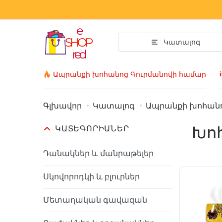
Կատալոգ
i
Ապրանքի խոհանոց Գուրմանովի համար
Գլխավոր
Կատալոգ
Ապրանքի խոհանո
Acsessuar
Խո
ԿԱՏԵԳՈՐԻԱՆԵՐ
Հագուստ և կո
Աքսեսուարի
Դանակներ և մանրաթելեր
Արևային ակնո
Սկովորոդկի և բլուրներ
Բիզուտերիա
Մետաղական գավազան
Ձեռքի ժամացո