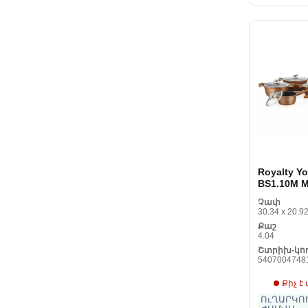
Royalty Y
BS1.10M M
10 առար
Չափ
30.34 x 20.92
Քաշ
4.04
Շտրիխ-կո
5407004748
Քիչ է
ՈւՂԱՐԿՈՒ