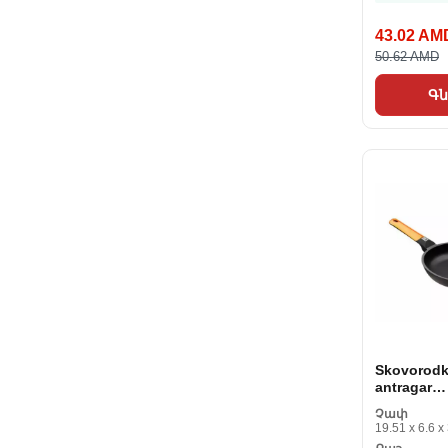
43.02 AM
50.62 AMD
Գն
Skovorod
antragar
ծածկույթ
Չափ
A281218 (
19.51 x 6.6 x
Կովանի ա