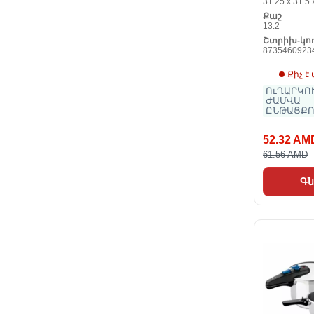
31.25 x 31.5 
Քաշ
13.2
Շտրիխ-կո
8735460923
Քիչ է
ՈւՂԱՐԿՈՒ
ԺԱՄՎԱ
ԸՆԹԱՑՔՈ
52.32 AM
61.56 AMD
Գն