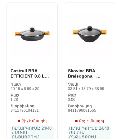
Castrull BRA
Skovice BRA
EFFICIENT 0.8 L
Braisogona _
ալյումին Սև Live
A27208 Սև
Չափ
Չափ
16 cm 1 L
Սև/Orangev Metal
20.19 x 8.99 x 30
33.81 x 13.79 x 38.99
Malin Melinium
Քաշ
Քաշ
Microsoft Microsoft
1.28
3.06
24 cm Syste28 cm
Շտրիխ-կոդ
Շտրիխ-կոդ
8411796104131
8411796081555
Քիչ է մնացել
Քիչ է մնացել
ՈւՂԱՐԿՈՒՄԸ 24/48
ՈւՂԱՐԿՈՒՄԸ 24/48
ԺԱՄՎԱ
ԺԱՄՎԱ
ԸՆԹԱՑՔՈՒՄ
ԸՆԹԱՑՔՈՒՄ