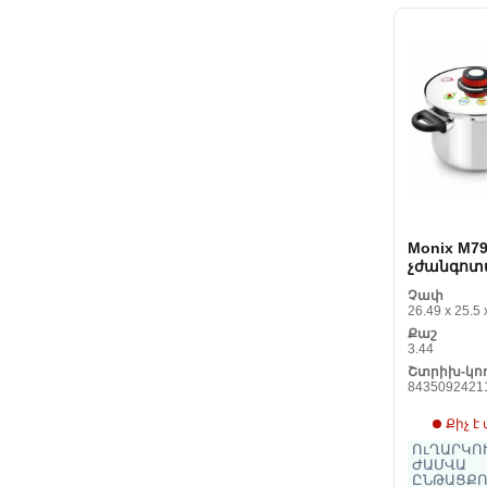
Monix M79
չժանգոտ
պողպատ
Չափ
26.49 x 25.5 
Քաշ
3.44
Շտրիխ-կո
8435092421
Քիչ է
ՈւՂԱՐԿՈՒ
ԺԱՄՎԱ
ԸՆԹԱՑՔՈ