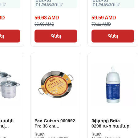
ԺԱՄՎԱ
ԺԱՄՎԱ
ՒՄ
ԸՆԹԱՑՔՈՒՄ
ԸՆԹԱՑՔՈՒՄ
MD
56.68 AMD
59.59 AMD
66.69 AMD
70.11 AMD
ել
Գնել
Գնել
 ապակե
Pan Guison 060992
Ֆիլտրը Brita
ով
Pro 36 cm
0298.ru-ի համար
rect SP3
չժանգոտվող
Չափ
Չափ
եր
պողպատը