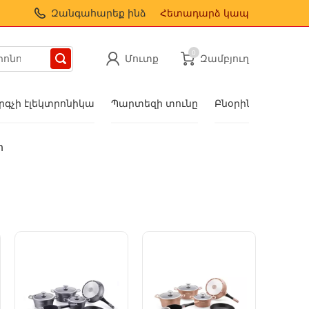
Զանգահարեք ինձ
Հետադարձ կապ
0
Մուտք
Զամբյուղ
գչի էլեկտրոնիկա
Պարտեզի տունը
Բնօրինակ նվերնե
ր