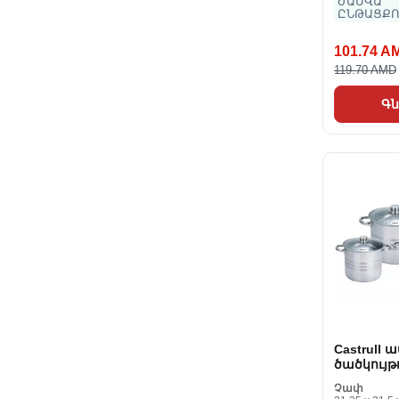
ԺԱՄՎԱ
ԸՆԹԱՑՔՈ
101.74 A
119.70 AMD
Գն
Castrull
ծածկույթ
Royalty Di
Չափ
Առարկան