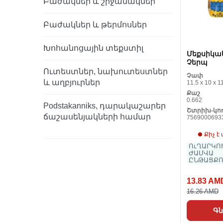
Բաժակներ և շրջանակներ
Բաժակներ և թերմոսներ
Խոհանոցային տեքստիլ
Մեքսիկա
Չերպ
Ուտեստներ, նախուտեստներ
Չափ
և աղբյուրներ
11.5 x 10 x 1
Քաշ
0.662
Podstakanniks, դարակաշարեր
Շտրիխ-կո
ճաշասենյակների համար
7569000693
Քիչ է
ՈւՂԱՐԿՈՒ
ԺԱՄՎԱ
ԸՆԹԱՑՔՈ
13.83 AM
16.26 AMD
Գն