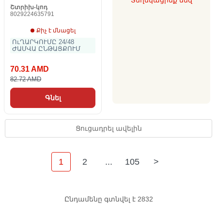
Տեղեկացրեք մեզ
Շտրիխ-կոդ
8029224635791
Քիչ է մնացել
ՈւՂԱՐԿՈՒՄԸ 24/48
ԺԱՄՎԱ ԸՆԹԱՑՔՈՒՄ
70.31 AMD
82.72 AMD
Գնել
Ցուցադրել ավելին
1
2
...
105
>
Ընդամենը գտնվել է 2832