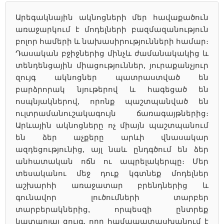
Արեգակնային ակնոցների մեր հավաքածուն
առաջարկում է մոդելների բազմազանություն
բոլոր համերի և նախասիրությունների համար։
Դասական բջիջներից մինչև ժամանակակից և
տենդենցային միացություններ, յուրաքանչյուր
զույգ ակնոցներ պատրաստված են
բարձրորակ նյութերով և հագեցած են
ոսպնյակներով, որոնք պաշտպանված են
ուլտրամանուշակագույն ճառագայթներից։
Արևային ակնոցները ոչ միայն պաշտպանում
են ձեր աչքերը արևի վնասակար
ազդեցությունից, այլ նաև ընդգծում են ձեր
անհատական ոճն ու ապրելակերպը։ Մեր
տեսականու մեջ դուք կգտնեք մոդելներ
աշխարհի առաջատար բրենդներից և
գունավոր լուծումների տարբեր
տարբերակներից, որպեսզի ընտրեք
կատարյալ զույգ, որը համապատասխանում է