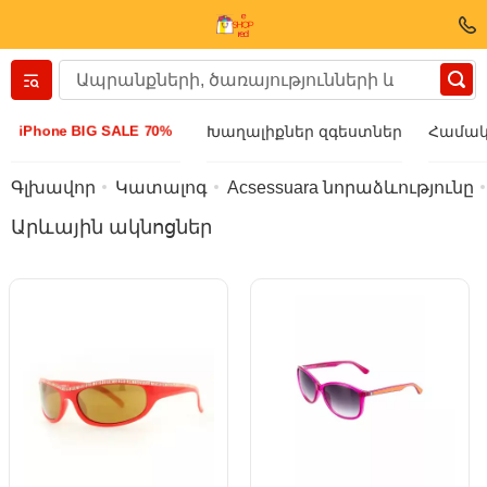
Вернуться назад
iPhone BIG SALE 70%
Խաղալիքներ զգեստներ
Համակ
Հագուստ և կոշիկ
Գլխավոր
Կատալոգ
Acsessuara նորաձևությունը
Արևային ակնոցներ
Աքսեսուարի
Արևային ակնոցներ
Բիզուտերիա
Ձեռքի ժամացույց