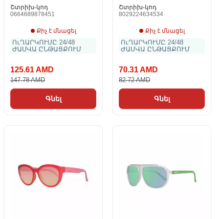
Շտրիխ-կոդ
Շտրիխ-կոդ
0664689878451
8029224634534
Քիչ է մնացել
Քիչ է մնացել
ՈւՂԱՐԿՈՒՄԸ 24/48
ՈւՂԱՐԿՈՒՄԸ 24/48
ԺԱՄՎԱ ԸՆԹԱՑՔՈՒՄ
ԺԱՄՎԱ ԸՆԹԱՑՔՈՒՄ
125.61 AMD
70.31 AMD
147.78 AMD
82.72 AMD
Գնել
Գնել