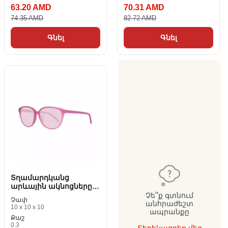
63.20 AMD
70.31 AMD
74.35 AMD
82.72 AMD
Գնել
Գնել
Տղամարդկանց
արևային ակնոցները
Benetton BN231S84 2456
Չե՞ք գտնում
Չափ
mm
անհրաժեշտ
10 x 10 x 10
ապրանքը
Քաշ
0.3