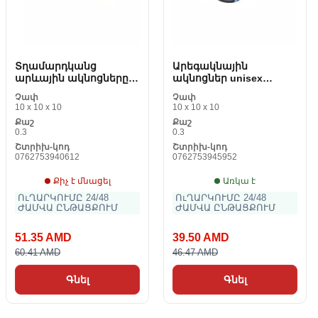
Տղամարդկանց
Արեգակնային
արևային ակնոցները
ակնոցներ unisex
Polaroid PLD/217530 _
Polaroid PLD 6009/S S
Չափ
Չափ
802_ 715MU No52 mm
10 x 10 x 10
10 x 10 x 10
Քաշ
Քաշ
0.3
0.3
Շտրիխ-կոդ
Շտրիխ-կոդ
0762753940612
0762753945952
Քիչ է մնացել
Առկա է
ՈւՂԱՐԿՈՒՄԸ 24/48
ՈւՂԱՐԿՈՒՄԸ 24/48
ԺԱՄՎԱ ԸՆԹԱՑՔՈՒՄ
ԺԱՄՎԱ ԸՆԹԱՑՔՈՒՄ
51.35 AMD
39.50 AMD
60.41 AMD
46.47 AMD
Գնել
Գնել