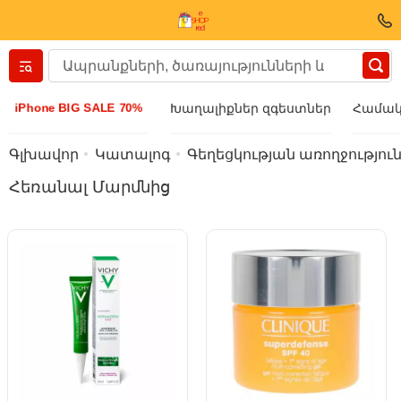
Вернуться назад
iPhone BIG SALE 70%
Խաղալիքներ զգեստներ
Համակ
Հագուստ և կոշիկ
Գլխավոր
Կատալոգ
Գեղեցկության առողջությու
Հեռանալ Մարմնից
Աքսեսուարի
Արևային ակնոցներ
Բիզուտերիա
Ձեռքի ժամացույց