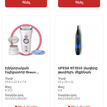
Գնել
Գնել
Էլեկտրական
UFESA NT3510 մազերը
էպիլյատոր Braun
թափելու մեքենան
81706314 Սպիտակ
Չափ
Չափ
20.6 x 22.4 x 7.6
22 x 18 x 11
Քաշ
Քաշ
0.313
0.8
Շտրիխ-կոդ
Շտրիխ-կոդ
4210201285182
8422160051203
Քիչ է մնացել
Քիչ է մնացել