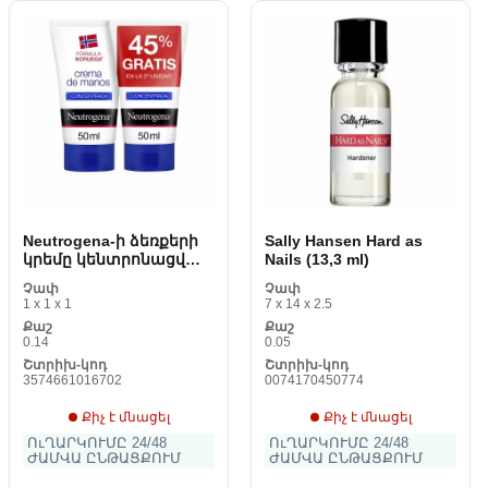
Neutrogena-ի ձեռքերի
Sally Hansen Hard as
կրեմը կենտրոնացված
Nails (13,3 ml)
է (2 x 50 ml)
Չափ
Չափ
1 x 1 x 1
7 x 14 x 2.5
Քաշ
Քաշ
0.14
0.05
Շտրիխ-կոդ
Շտրիխ-կոդ
3574661016702
0074170450774
Քիչ է մնացել
Քիչ է մնացել
ՈւՂԱՐԿՈՒՄԸ 24/48
ՈւՂԱՐԿՈՒՄԸ 24/48
ԺԱՄՎԱ ԸՆԹԱՑՔՈՒՄ
ԺԱՄՎԱ ԸՆԹԱՑՔՈՒՄ