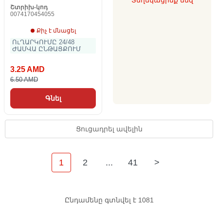
Տեղեկացրեք մեզ
Շտրիխ-կոդ
0074170454055
Քիչ է մնացել
ՈւՂԱՐԿՈՒՄԸ 24/48
ԺԱՄՎԱ ԸՆԹԱՑՔՈՒՄ
3.25 AMD
6.50 AMD
Գնել
Ցուցադրել ավելին
1
2
...
41
>
Ընդամենը գտնվել է 1081