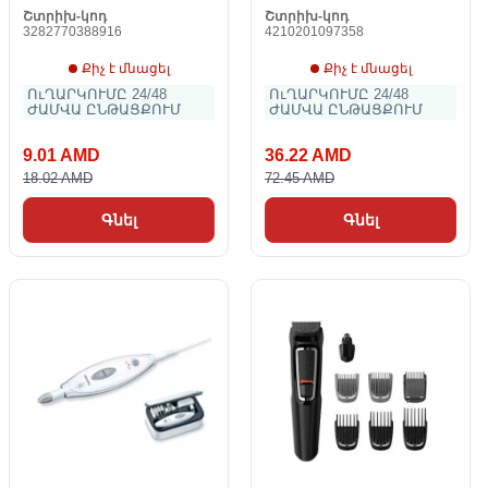
Շտրիխ-կոդ
Շտրիխ-կոդ
3282770388916
4210201097358
Քիչ է մնացել
Քիչ է մնացել
ՈւՂԱՐԿՈՒՄԸ 24/48
ՈւՂԱՐԿՈՒՄԸ 24/48
ԺԱՄՎԱ ԸՆԹԱՑՔՈՒՄ
ԺԱՄՎԱ ԸՆԹԱՑՔՈՒՄ
9.01 AMD
36.22 AMD
18.02 AMD
72.45 AMD
Գնել
Գնել