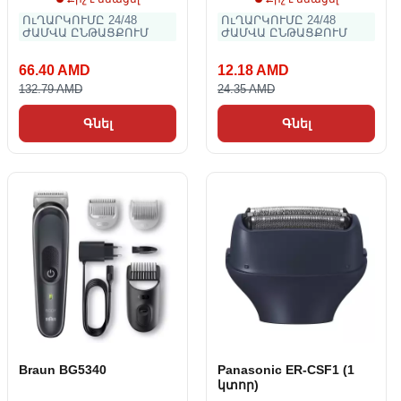
ՈւՂԱՐԿՈՒՄԸ 24/48
ՈւՂԱՐԿՈՒՄԸ 24/48
ԺԱՄՎԱ ԸՆԹԱՑՔՈՒՄ
ԺԱՄՎԱ ԸՆԹԱՑՔՈՒՄ
66.40 AMD
12.18 AMD
132.79 AMD
24.35 AMD
Գնել
Գնել
Braun BG5340
Panasonic ER-CSF1 (1
կտոր)