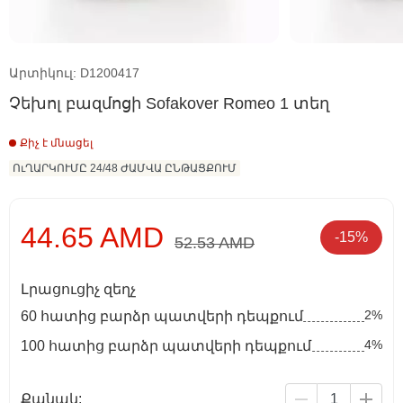
Արտիկուլ: D1200417
Չեխոլ բազմոցի Sofakover Romeo 1 տեղ
Քիչ է մնացել
ՈւՂԱՐԿՈՒՄԸ 24/48 ԺԱՄՎԱ ԸՆԹԱՑՔՈՒՄ
44.65 AMD
-15%
52.53 AMD
Լրացուցիչ զեղչ
2%
60 հատից բարձր պատվերի դեպքում
4%
100 հատից բարձր պատվերի դեպքում
Քանակ: