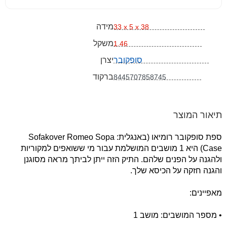
מידה
33 x 5 x 38
משקל
1.46
סופקובר
יצרן
ברקוד
8445707858745
תיאור המוצר
ספת סופקובר רומיאו (באנגלית: Sofakover Romeo Sopa
Case) היא 1 מושבים המושלמת עבור מי ששואפים למקוריות
ולהגנה על הפנים שלהם. התיק הזה ייתן לביתך מראה מסוגנן
והגנה חזקה על הכיסא שלך.
מאפיינים:
• מספר המושבים: מושב 1