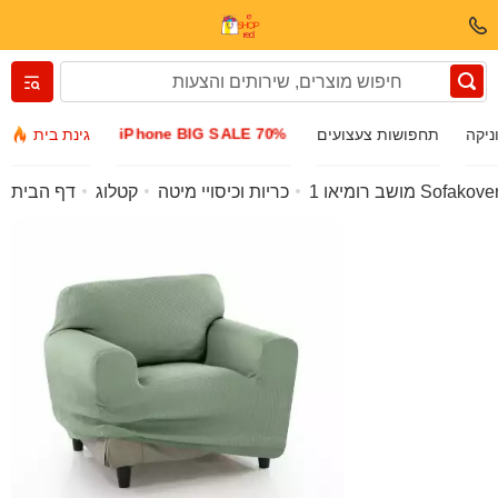
Вернуться назад
iPhone BIG SALE 70%
ניקה
תחפושות צעצועים
גינת בית
בגדים ונעליים
כריות וכיסויי מיטה
קטלוג
דף הבית
אביזרים
משקפי שמש
תכשיטים
שעון יד