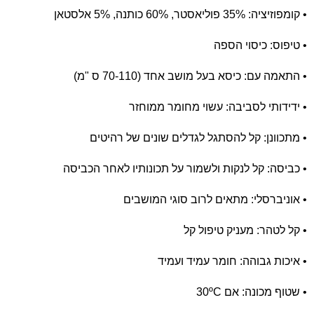
• קומפוזיציה: 35% פוליאסטר, 60% כותנה, 5% אלסטאן
• טיפוס: כיסוי הספה
• התאמה עם: כיסא בעל מושב אחד (70-110 ס "מ)
• ידידותי לסביבה: עשוי מחומר ממוחזר
• מתכוונן: קל להסתגל לגדלים שונים של רהיטים
• כביסה: קל לנקות ולשמור על תכונותיו לאחר הכביסה
• אוניברסלי: מתאים לרוב סוגי המושבים
• קל לטהר: מעניק טיפול קל
• איכות גבוהה: חומר עמיד ועמיד
• שטוף מכונה: אם 30ºC