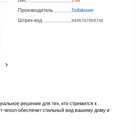
Вес
1.46
Производитель
Sofakover
Штрих-код
8445707858745
›
еальное решение для тех, кто стремится к
от чехол обеспечит стильный вид вашему дому и