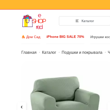
Каталог
iPhone BIG SALE 70%
Дом Сад
Игрушки ко
Главная
Каталог
Подушки и покрывала
Ч
Мода Аксе
Одежда И Обувь
Аксессуары
Солнечные очки
Бижутерия
Наручные часы
‹