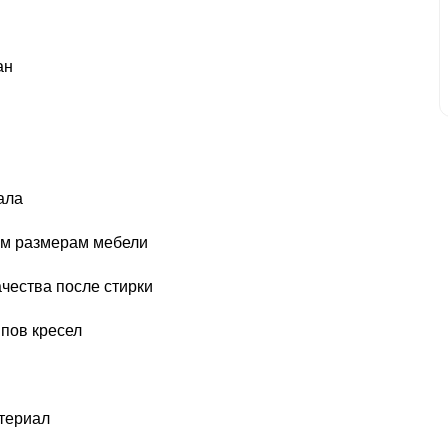
ан
ала
ным размерам мебели
ачества после стирки
пов кресел
атериал