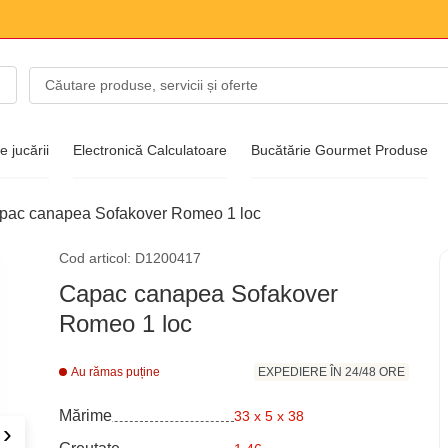
 jucării
Electronică Calculatoare
Bucătărie Gourmet Produse
pac canapea Sofakover Romeo 1 loc
entru modă
Cod articol: D1200417
ncălțăminte
Capac canapea Sofakover
Romeo 1 loc
Au rămas puține
EXPEDIERE ÎN 24/48 ORE
Mărime
33 x 5 x 38
›