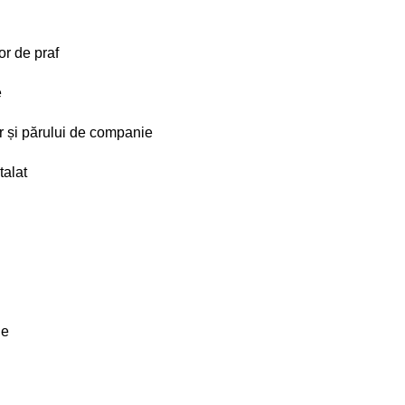
or de praf
e
lor și părului de companie
talat
ie