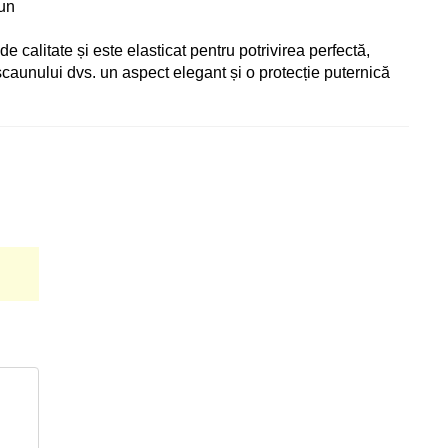
aun
 calitate și este elasticat pentru potrivirea perfectă,
 scaunului dvs. un aspect elegant și o protecție puternică