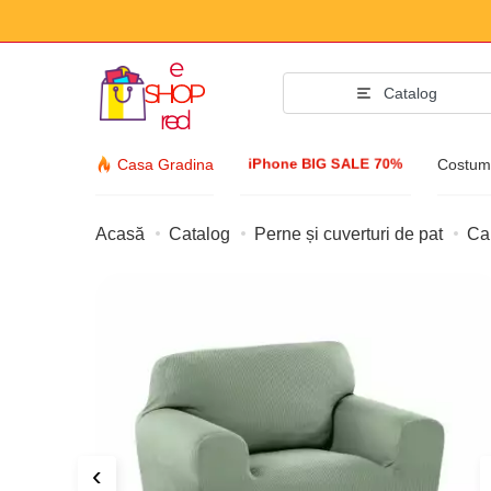
Catalog
iPhone BIG SALE 70%
Casa Gradina
Costume
Acasă
Catalog
Perne și cuverturi de pat
Ca
Accesorii p
Îmbrăcăminte și î
Accesorii
Ochelari de soare
Bijuterii
Ceas de mână
‹