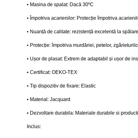
• Masina de spalat: Dacă 30ºC
• Împotriva acarienilor: Protecție împotriva acarienil
• Nuanță de calitate: rezistență excelentă la spălar
• Protecție: împotriva murdăriei, petelor, zgârieturi
• Ușor de plasat: Extrem de adaptabil și ușor de ins
• Certificat: OEKO-TEX
• Tip dispozitiv de fixare: Elastic
• Material: Jacquard
• Dezvoltare durabila: Materiale durabile si product
Inclus: