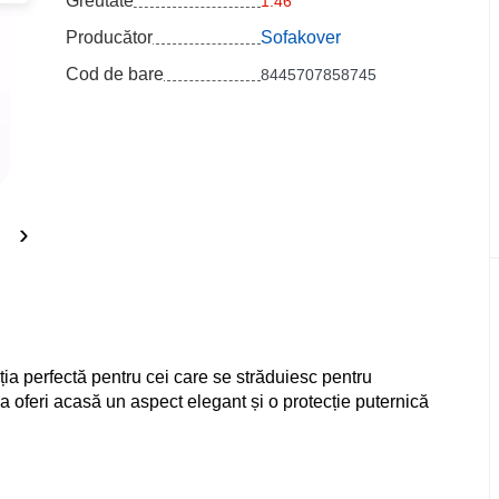
Greutate
1.46
Producător
Sofakover
Cod de bare
8445707858745
›
a perfectă pentru cei care se străduiesc pentru
z va oferi acasă un aspect elegant și o protecție puternică