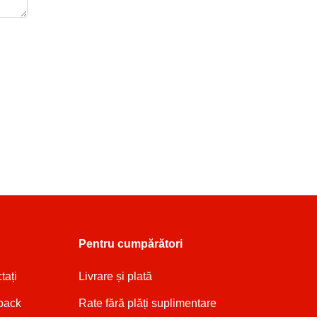
Pentru cumpărători
tați
Livrare și plată
back
Rate fără plăți suplimentare