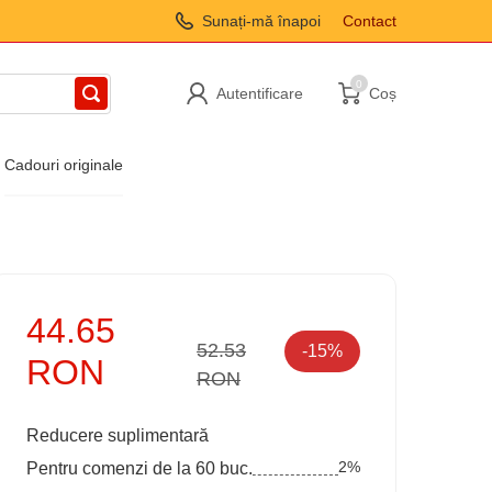
Sunați-mă înapoi
Contact
0
Autentificare
Coș
Cadouri originale
44.65
52.53
-15%
RON
RON
Reducere suplimentară
2%
Pentru comenzi de la 60 buc.