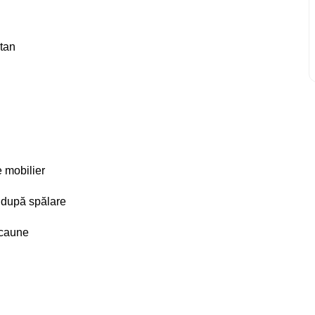
tan
e mobilier
le după spălare
 scaune