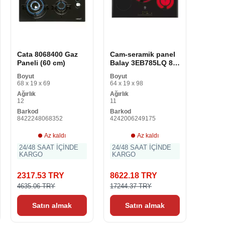
Cata 8068400 Gaz
Cam-seramik panel
Paneli (60 cm)
Balay 3EB785LQ 80
cm
Boyut
Boyut
68 x 19 x 69
64 x 19 x 98
Ağırlık
Ağırlık
12
11
Barkod
Barkod
8422248068352
4242006249175
Az kaldı
Az kaldı
24/48 SAAT İÇİNDE
24/48 SAAT İÇİNDE
KARGO
KARGO
2317.53 TRY
8622.18 TRY
4635.06 TRY
17244.37 TRY
Satın almak
Satın almak