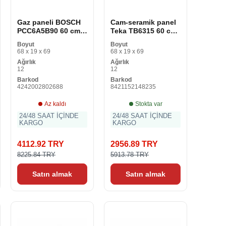
Gaz paneli BOSCH
Cam-seramik panel
PCC6A5B90 60 cm
Teka TB6315 60 cm
60 cm 1 W
60 cm
Boyut
Boyut
68 x 19 x 69
68 x 19 x 69
Ağırlık
Ağırlık
12
12
Barkod
Barkod
4242002802688
8421152148235
Az kaldı
Stokta var
24/48 SAAT İÇİNDE
24/48 SAAT İÇİNDE
KARGO
KARGO
4112.92 TRY
2956.89 TRY
8225.84 TRY
5913.78 TRY
Satın almak
Satın almak