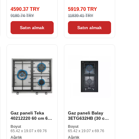
4590.37 TRY
5919.70 TRY
9180.74 TRY
11839.41 TRY
Satın almak
Satın almak
Gaz paneli Teka
Gaz paneli Balay
40212220 60 cm 60
3ETG632HB (30 cm)
cm
30 cm
Boyut
Boyut
65.42 x 19.07 x 69.76
65.42 x 19.07 x 69.76
Ağırlık
Ağırlık