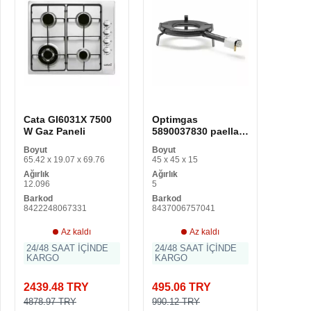
Cata GI6031X 7500
Optimgas
W Gaz Paneli
5890037830 paella
brülör (Ø 35-60 cm)
Boyut
Boyut
65.42 x 19.07 x 69.76
45 x 45 x 15
Ağırlık
Ağırlık
12.096
5
Barkod
Barkod
8422248067331
8437006757041
Az kaldı
Az kaldı
24/48 SAAT İÇİNDE
24/48 SAAT İÇİNDE
KARGO
KARGO
2439.48 TRY
495.06 TRY
4878.97 TRY
990.12 TRY