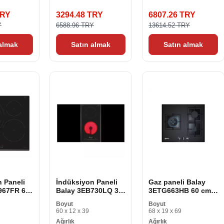
TRY
3294.48 TRY
6807.26 TRY
Y
6588.96 TRY
13614.52 TRY
 almak
Satın almak
Satın almak
 Paneli
İndüksiyon Paneli
Gaz paneli Balay
967FR 60
Balay 3EB730LQ 30
3ETG663HB 60 cm
cm
60 cm
Boyut
Boyut
60 x 12 x 39
68 x 19 x 69
Ağırlık
Ağırlık