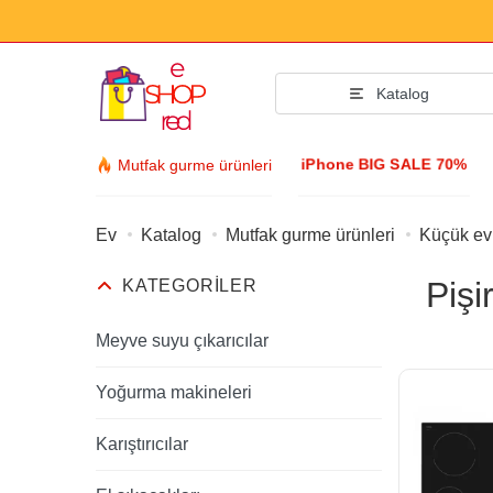
Katalog
iPhone BIG SALE 70%
Mutfak gurme ürünleri
Ev
Katalog
Mutfak gurme ürünleri
Küçük ev 
Moda aksesu
Pişi
KATEGORILER
Giyim ve Ayakkab
Aksesuarlar
Meyve suyu çıkarıcılar
Güneş gözlüğü
Yoğurma makineleri
Mücevher
Karıştırıcılar
Kol saati