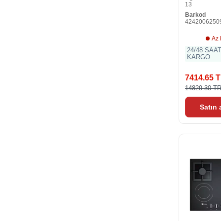
13
Barkod
4242006250
Az 
24/48 SAA
KARGO
7414.65 
14829.30 T
Satın