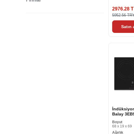
2976.28 
5952.56 TR
Satın
İndüksiyon
Balay 3EB
cm 60 cm
Boyut
68 x 19 x 69
Ağırlık