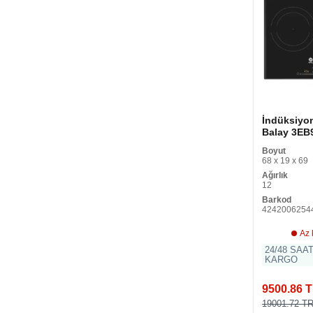
İndüksiyon
Balay 3EB
60cm
Boyut
kızartmaS
68 x 19 x 69
cm 7400 W
Ağırlık
12
Barkod
4242006254
Az 
24/48 SAA
KARGO
9500.86 
19001.72 T