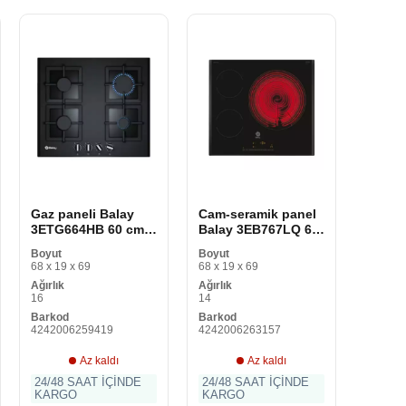
Gaz paneli Balay
Cam-seramik panel
3ETG664HB 60 cm
Balay 3EB767LQ 60
60 cm
cm 60 cm
Boyut
Boyut
68 x 19 x 69
68 x 19 x 69
Ağırlık
Ağırlık
16
14
Barkod
Barkod
4242006259419
4242006263157
Az kaldı
Az kaldı
24/48 SAAT İÇİNDE
24/48 SAAT İÇİNDE
KARGO
KARGO