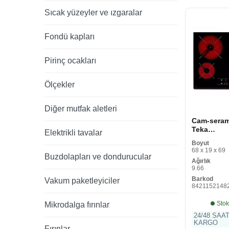
Sıcak yüzeyler ve ızgaralar
Fondü kapları
Pirinç ocakları
Ölçekler
Diğer mutfak aletleri
Cam-seram
Teka
Elektrikli tavalar
VITROCER
Boyut
60 cm 60 
68 x 19 x 69
Buzdolapları ve dondurucular
Ağırlık
9.66
Barkod
Vakum paketleyiciler
8421152148
Stok
Mikrodalga fırınlar
24/48 SAA
KARGO
Fırınlar