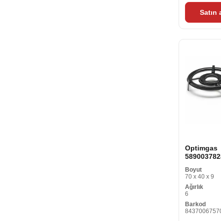
Satın
Optimgas
589003782
brülör (Ø 
Boyut
70 x 40 x 9
Ağırlık
6
Barkod
8437006757