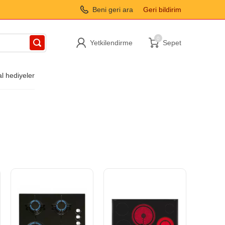
Beni geri ara
Geri bildirim
0
Yetkilendirme
Sepet
al hediyeler