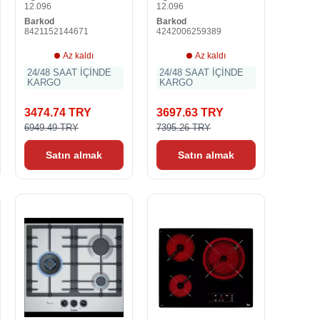
12.096
12.096
Barkod
Barkod
8421152144671
4242006259389
Az kaldı
Az kaldı
24/48 SAAT İÇİNDE
24/48 SAAT İÇİNDE
KARGO
KARGO
3474.74 TRY
3697.63 TRY
6949.49 TRY
7395.26 TRY
Satın almak
Satın almak