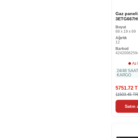
Gaz paneli
3ETG667HB
60 cm
Boyut
68 x 19 x 69
Ağırlık
12
Barkod
4242006259
Az 
24/48 SAA
KARGO
5751.72 
11503.45 T
Satın