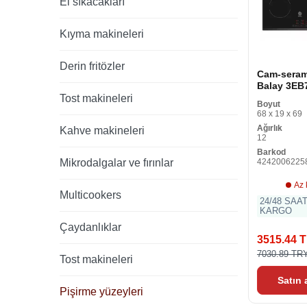
El sıkacakları
Kıyma makineleri
Derin fritözler
Cam-seram
Balay 3EB
cm 60 cm
Tost makineleri
Boyut
68 x 19 x 69
Ağırlık
Kahve makineleri
12
Barkod
Mikrodalgalar ve fırınlar
4242006225
Az 
Multicookers
24/48 SAA
KARGO
Çaydanlıklar
3515.44 
7030.89 TR
Tost makineleri
Satın
Pişirme yüzeyleri