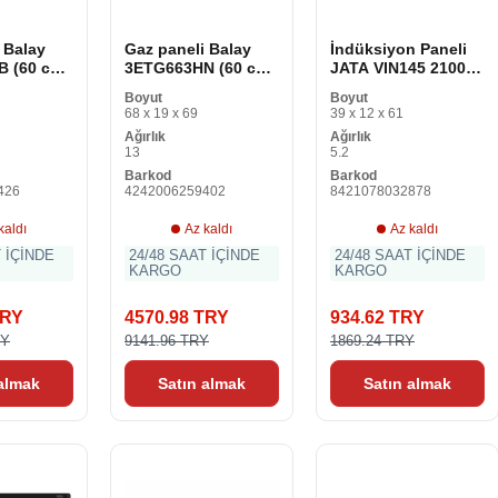
 Balay
Gaz paneli Balay
İndüksiyon Paneli
 (60 cm)
3ETG663HN (60 cm)
JATA VIN145 2100W
60 cm
Siyah 2100 W
Boyut
Boyut
68 x 19 x 69
39 x 12 x 61
Ağırlık
Ağırlık
13
5.2
Barkod
Barkod
426
4242006259402
8421078032878
kaldı
Az kaldı
Az kaldı
T İÇİNDE
24/48 SAAT İÇİNDE
24/48 SAAT İÇİNDE
KARGO
KARGO
TRY
4570.98 TRY
934.62 TRY
RY
9141.96 TRY
1869.24 TRY
 almak
Satın almak
Satın almak