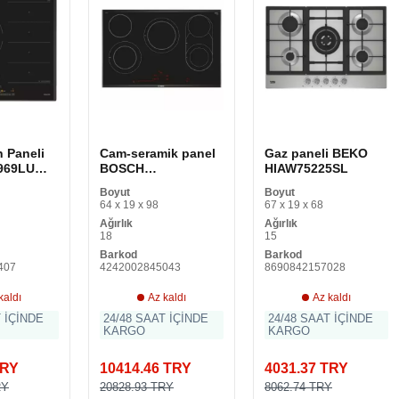
 Paneli
Cam-seramik panel
Gaz paneli BEKO
969LU
BOSCH
HIAW75225SL
PKM875DP1D 80 cm
Boyut
Boyut
ensör 60
(5 Pişirme yüzeyi)
64 x 19 x 98
67 x 19 x 68
 2200 W
Ağırlık
Ağırlık
18
15
Barkod
Barkod
407
4242002845043
8690842157028
kaldı
Az kaldı
Az kaldı
T İÇİNDE
24/48 SAAT İÇİNDE
24/48 SAAT İÇİNDE
KARGO
KARGO
TRY
10414.46 TRY
4031.37 TRY
RY
20828.93 TRY
8062.74 TRY