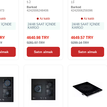
5.2
13
Barkod
Barkod
973
4242006248406
4242006259396
kaldı
Az kaldı
Az kaldı
T İÇİNDE
24/48 SAAT İÇİNDE
24/48 SAAT İÇİNDE
KARGO
KARGO
TRY
4640.98 TRY
4649.57 TRY
RY
9281.97 TRY
9299.14 TRY
 almak
Satın almak
Satın almak