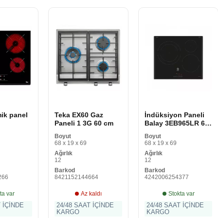
ik panel
Teka EX60 Gaz
İndüksiyon Paneli
Paneli 1 3G 60 cm
Balay 3EB965LR 60
AMICAS
cm 59. 2 cm 60 cm
Boyut
Boyut
cm
7400 W
68 x 19 x 69
68 x 19 x 69
Ağırlık
Ağırlık
12
12
Barkod
Barkod
266
8421152144664
4242006254377
ta var
Az kaldı
Stokta var
T İÇİNDE
24/48 SAAT İÇİNDE
24/48 SAAT İÇİNDE
KARGO
KARGO