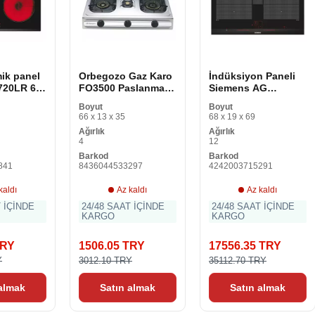
ik panel
Orbegozo Gaz Karo
İndüksiyon Paneli
720LR 60
FO3500 Paslanmaz
Siemens AG
Çelik 3 Levha Siyah
EX675LYC1E 60 cm
Boyut
Boyut
60 cm
66 x 13 x 35
68 x 19 x 69
Ağırlık
Ağırlık
4
12
Barkod
Barkod
841
8436044533297
4242003715291
kaldı
Az kaldı
Az kaldı
T İÇİNDE
24/48 SAAT İÇİNDE
24/48 SAAT İÇİNDE
KARGO
KARGO
TRY
1506.05 TRY
17556.35 TRY
Y
3012.10 TRY
35112.70 TRY
 almak
Satın almak
Satın almak