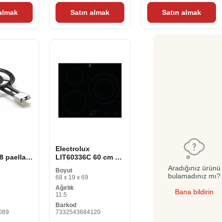
 almak
Satın almak
Satın almak
Electrolux
8 paella
LIT60336C 60 cm 60
46 cm)
cm İndüksiyon
Aradığınız ürünü
Boyut
Paneli
bulamadınız mı?
68 x 19 x 69
Ağırlık
Bana bildirin
11.5
Barkod
089
7332543684120