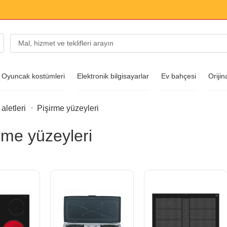
Oyuncak kostümleri
Elektronik bilgisayarlar
Ev bahçesi
Orijin
aletleri
Pişirme yüzeyleri
arları
rme yüzeyleri
ı