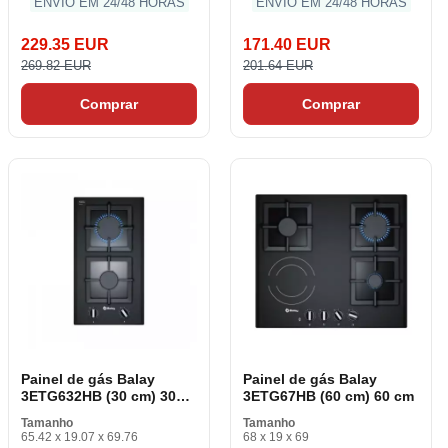
ENVIO EM 24/48 HORAS
ENVIO EM 24/48 HORAS
229.35 EUR
171.40 EUR
269.82 EUR
201.64 EUR
Comprar
Comprar
Painel de gás Balay
Painel de gás Balay
3ETG632HB (30 cm) 30
3ETG67HB (60 cm) 60 cm
cm
Tamanho
Tamanho
65.42 x 19.07 x 69.76
68 x 19 x 69