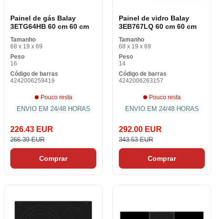
Painel de gás Balay
Painel de vidro Balay
3ETG64HB 60 cm 60 cm
3EB767LQ 60 cm 60 cm
Tamanho
Tamanho
68 x 19 x 69
68 x 19 x 69
Peso
Peso
16
14
Código de barras
Código de barras
4242006259419
4242006263157
Pouco resta
Pouco resta
ENVIO EM 24/48 HORAS
ENVIO EM 24/48 HORAS
226.43 EUR
292.00 EUR
266.39 EUR
343.53 EUR
Comprar
Comprar