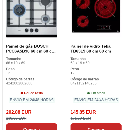
Painel de gás BOSCH
Painel de vidro Teka
PCC6A5B90 60 cm 60 cm
TB6315 60 cm 60 cm
1 W
Tamanho
Tamanho
68 x 19 x 69
68 x 19 x 69
Peso
Peso
12
12
Código de barras
Código de barras
4242002802688
8421152148235
Pouco resta
Em stock
ENVIO EM 24/48 HORAS
ENVIO EM 24/48 HORAS
202.88 EUR
145.85 EUR
238.68 EUR
171.59 EUR
Comprar
Comprar