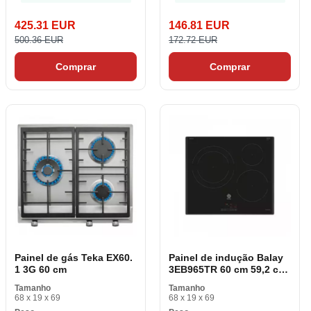
425.31 EUR
146.81 EUR
500.36 EUR
172.72 EUR
Comprar
Comprar
Painel de gás Teka EX60.
Painel de indução Balay
1 3G 60 cm
3EB965TR 60 cm 59,2 cm
60 cm 7400 W
Tamanho
Tamanho
68 x 19 x 69
68 x 19 x 69