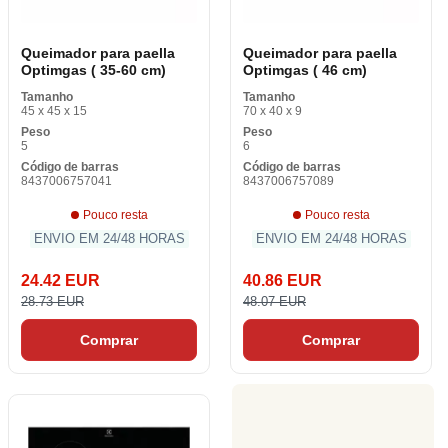
Queimador para paella
Queimador para paella
Optimgas ( 35-60 cm)
Optimgas ( 46 cm)
Tamanho
Tamanho
45 x 45 x 15
70 x 40 x 9
Peso
Peso
5
6
Código de barras
Código de barras
8437006757041
8437006757089
Pouco resta
Pouco resta
ENVIO EM 24/48 HORAS
ENVIO EM 24/48 HORAS
24.42 EUR
40.86 EUR
28.73 EUR
48.07 EUR
Comprar
Comprar