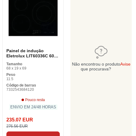
Painel de indução
Eletrolux LIT60336C 60
cm 60 cm
Não encontrou o produto
Avise
Tamanho
68 x 19 x 69
que procurava?
Peso
11.5
Código de barras
7332543684120
Pouco resta
ENVIO EM 24/48 HORAS
235.07 EUR
276.56 EUR