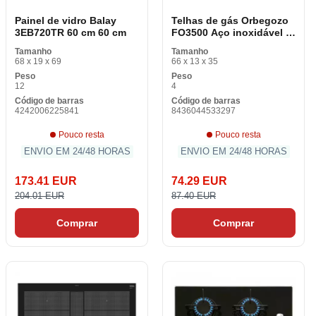
Painel de vidro Balay
Telhas de gás Orbegozo
3EB720TR 60 cm 60 cm
FO3500 Aço inoxidável 3
Placas Preta
Tamanho
Tamanho
68 x 19 x 69
66 x 13 x 35
Peso
Peso
12
4
Código de barras
Código de barras
4242006225841
8436044533297
Pouco resta
Pouco resta
ENVIO EM 24/48 HORAS
ENVIO EM 24/48 HORAS
173.41 EUR
74.29 EUR
204.01 EUR
87.40 EUR
Comprar
Comprar