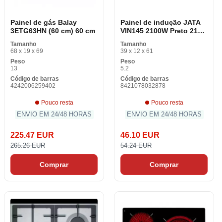
Painel de gás Balay
Painel de indução JATA
3ETG63HN (60 cm) 60 cm
VIN145 2100W Preto 2100
W
Tamanho
Tamanho
68 x 19 x 69
39 x 12 x 61
Peso
Peso
13
5.2
Código de barras
Código de barras
4242006259402
8421078032878
Pouco resta
Pouco resta
ENVIO EM 24/48 HORAS
ENVIO EM 24/48 HORAS
225.47 EUR
46.10 EUR
265.26 EUR
54.24 EUR
Comprar
Comprar