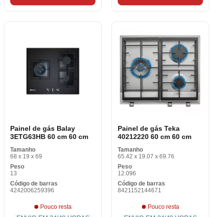
Painel de gás Balay
Painel de gás Teka
3ETG63HB 60 cm 60 cm
40212220 60 cm 60 cm
Tamanho
Tamanho
68 x 19 x 69
65.42 x 19.07 x 69.76
Peso
Peso
13
12.096
Código de barras
Código de barras
4242006259396
8421152144671
Pouco resta
Pouco resta