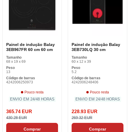
Painel de indução Balay
Painel de indução Balay
3EB967FR 60 cm 60 cm
3EB730LQ 30 cm
Tamanho
Tamanho
68 x 19 x 69
60 x 12 x 39
Peso
Peso
13
5.2
Código de barras
Código de barras
4242006250973
4242006248406
Pouco resta
Pouco resta
ENVIO EM 24/48 HORAS
ENVIO EM 24/48 HORAS
365.74 EUR
228.93 EUR
430.28 EUR
269.32 EUR
Comprar
Comprar