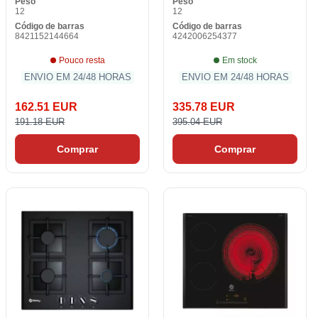
Peso
Peso
12
12
Código de barras
Código de barras
8421152144664
4242006254377
Pouco resta
Em stock
ENVIO EM 24/48 HORAS
ENVIO EM 24/48 HORAS
162.51 EUR
335.78 EUR
191.18 EUR
395.04 EUR
Comprar
Comprar