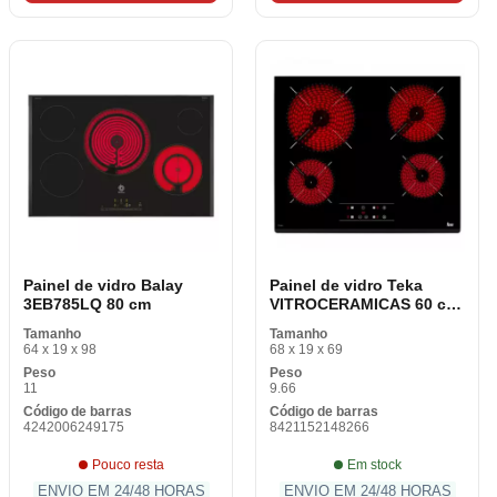
Painel de vidro Balay
Painel de vidro Teka
3EB785LQ 80 cm
VITROCERAMICAS 60 cm
60 cm
Tamanho
Tamanho
64 x 19 x 98
68 x 19 x 69
Peso
Peso
11
9.66
Código de barras
Código de barras
4242006249175
8421152148266
Pouco resta
Em stock
ENVIO EM 24/48 HORAS
ENVIO EM 24/48 HORAS