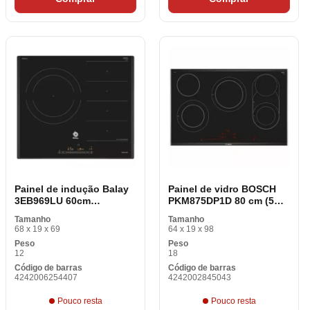
Painel de indução Balay
Painel de vidro BOSCH
3EB969LU 60cm
PKM875DP1D 80 cm (5
fryingSensor 60 cm 7400
Superfícies Vasculares)
Tamanho
Tamanho
W 2200 W
68 x 19 x 69
64 x 19 x 98
Peso
Peso
12
18
Código de barras
Código de barras
4242006254407
4242002845043
Pouco resta
Pouco resta