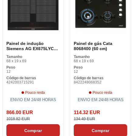
Painel de indução
Painel de gás Cata
Siemens AG EX675LYC1E
8068400 (60 cm)
60 cm 60 cm
Tamanho
Tamanho
68 x 19 x 69
68 x 19 x 69
Peso
Peso
12
12
Código de barras
Código de barras
4242003715291
8422248068352
Pouco resta
Pouco resta
ENVIO EM 24/48 HORAS
ENVIO EM 24/48 HORAS
866.00 EUR
114.32 EUR
1018.82 EUR
134.49 EUR
Comprar
Comprar