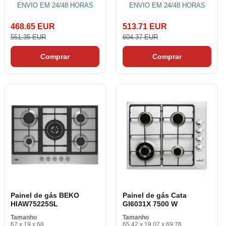
ENVIO EM 24/48 HORAS
ENVIO EM 24/48 HORAS
468.65 EUR
513.71 EUR
551.35 EUR
604.37 EUR
Comprar
Comprar
Painel de gás BEKO
Painel de gás Cata
HIAW75225SL
GI6031X 7500 W
Tamanho
Tamanho
67 x 19 x 68
65.42 x 19.07 x 69.76