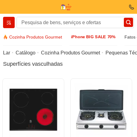
Вернуться назад
iPhone BIG SALE 70%
Cozinha Produtos Gourmet
Fatos
Roupas e sapatos
Lar
Catálogo
Cozinha Produtos Gourmet
Pequenas Téc
Superfícies vasculhadas
Acessórios
Óculos de sol
Bijuteria
Relógio de algemas