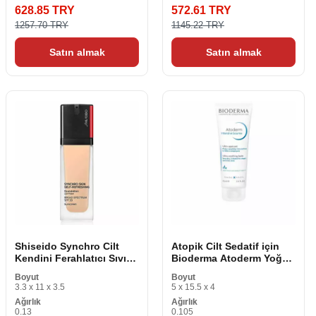
628.85 TRY
572.61 TRY
1257.70 TRY
1145.22 TRY
Satın almak
Satın almak
Shiseido Synchro Cilt
Atopik Cilt Sedatif için
Kendini Ferahlatıcı Sıvı
Bioderma Atoderm Yoğun
Makyaj Tabanı Nº 220
Kompleks Bakım Kremi
Boyut
Boyut
Keten 30 ml
3.3 x 11 x 3.5
5 x 15.5 x 4
Ağırlık
Ağırlık
0.13
0.105