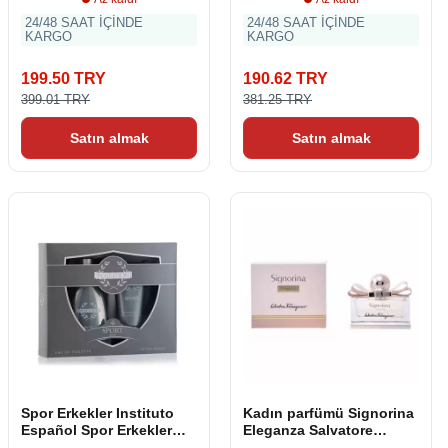
24/48 SAAT İÇİNDE
24/48 SAAT İÇİNDE
KARGO
KARGO
199.50 TRY
190.62 TRY
399.01 TRY
381.25 TRY
Satın almak
Satın almak
Spor Erkekler Instituto
Kadın parfümü Signorina
Español Spor Erkekler
Eleganza Salvatore
Parfüm Seti (2 adet)
Ferragamo Signorina