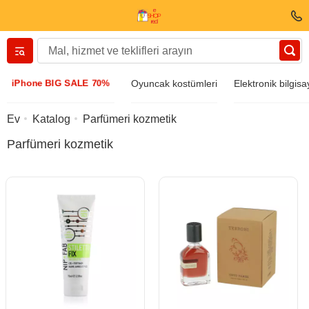
Вернуться назад
iPhone BIG SALE 70%
Oyuncak kostümleri
Elektronik bilgisa
Giyim ve Ayakkabı
Ev
Katalog
Parfümeri kozmetik
Parfümeri kozmetik
Aksesuarlar
Güneş gözlüğü
Mücevher
Kol saati