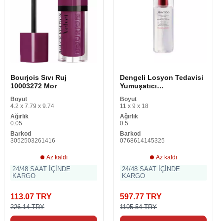
Bourjois Sıvı Ruj
Dengeli Losyon Tedavisi
10003272 Mor
Yumuşatıcı
Zenginleştirilmiş
Boyut
Boyut
Shiseido 10114532301
4.2 x 7.79 x 9.74
11 x 9 x 18
150 ml
Ağırlık
Ağırlık
0.05
0.5
Barkod
Barkod
3052503261416
0768614145325
Az kaldı
Az kaldı
24/48 SAAT İÇİNDE
24/48 SAAT İÇİNDE
KARGO
KARGO
113.07 TRY
597.77 TRY
226.14 TRY
1195.54 TRY