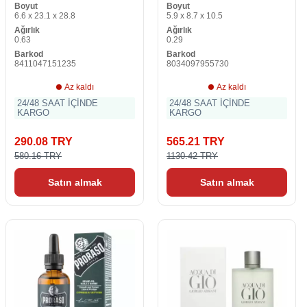
Boyut
Boyut
Eleganza EDP (50 ml) EDP
6.6 x 23.1 x 28.8
5.9 x 8.7 x 10.5
50 ml
Ağırlık
Ağırlık
0.63
0.29
Barkod
Barkod
8411047151235
8034097955730
Az kaldı
Az kaldı
24/48 SAAT İÇİNDE
24/48 SAAT İÇİNDE
KARGO
KARGO
290.08 TRY
565.21 TRY
580.16 TRY
1130.42 TRY
Satın almak
Satın almak