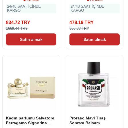
24/48 SAAT İÇİNDE
24/48 SAAT İÇİNDE
KARGO
KARGO
834.72 TRY
478.19 TRY
1669.44 TRY
956.38 TRY
Satın almak
Satın almak
Kadın parfümü Salvatore
Proraso Mavi Tıraş
Ferragamo Signorina
Sonrası Balsam
Eleganza EDP 30 ml (1