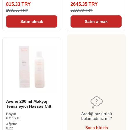
815.33 TRY
2645.35 TRY
1630.66 TRY
5290.70 TRY
Satın almak
Satın almak
Avene 200 ml Makyaj
Temizleyici Hassas Cilt
Aradığınız ürünü
Boyut
6 x 5 x 6
bulamadınız mı?
Ağırlık
Bana bildirin
0.22