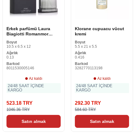
Erkek parfümü Laura
Klorane cupuacu vücut
Biagiotti Romanmor
kremi
Uomo EDT
Boyut
Boyut
10.5 x 6.5 x 12
5.5 x 21 x 5.5
Ağırlık
Ağırlık
0.13
0.416
Barkod
Barkod
8011530005146
3282770113198
Az kaldı
Az kaldı
24/48 SAAT İÇİNDE
24/48 SAAT İÇİNDE
KARGO
KARGO
523.18 TRY
292.30 TRY
1046.36 TRY
584.60 TRY
Satın almak
Satın almak