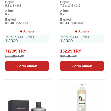
Boyut
Boyut
adet)
5.3 x 8 x 9.3
7.5 x 11.5 x 3.5
Ağırlık
Ağırlık
0.2
0.27
Barkod
Barkod
8034097955723
8004395001460
Az kaldı
Az kaldı
24/48 SAAT İÇİNDE
24/48 SAAT İÇİNDE
KARGO
KARGO
717.95 TRY
152.29 TRY
1435.90 TRY
304.58 TRY
Satın almak
Satın almak