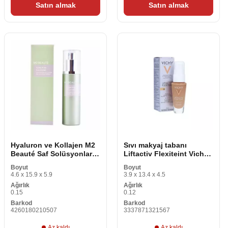
Satın almak
Satın almak
Hyaluron ve Kollajen M2
Sıvı makyaj tabanı
Beauté Saf Solüsyonlar
Liftactiv Flexiteint Vichy
Hyaluron ve Kollajen
2029072 Çıplak Spf 20 30
Boyut
Boyut
Nemlendirici Yaşlanma
ml
4.6 x 15.9 x 5.9
3.9 x 13.4 x 4.5
Karşıtı Losyon (75 ml)
Ağırlık
Ağırlık
0.15
0.12
Barkod
Barkod
4260180210507
3337871321567
Az kaldı
Az kaldı