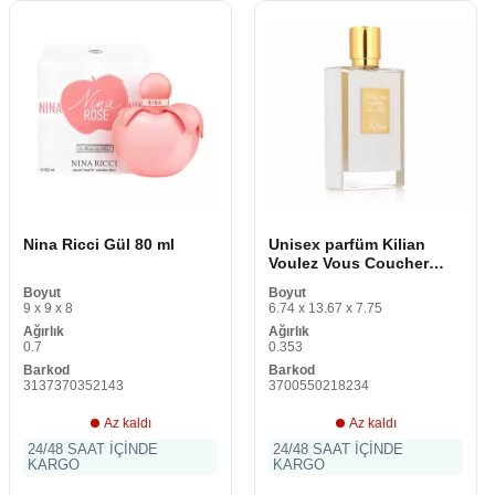
Nina Ricci Gül 80 ml
Unisex parfüm Kilian
Voulez Vous Coucher
Avec Moi EDP 50 ml
Boyut
Boyut
9 x 9 x 8
6.74 x 13.67 x 7.75
Ağırlık
Ağırlık
0.7
0.353
Barkod
Barkod
3137370352143
3700550218234
Az kaldı
Az kaldı
24/48 SAAT İÇİNDE
24/48 SAAT İÇİNDE
KARGO
KARGO