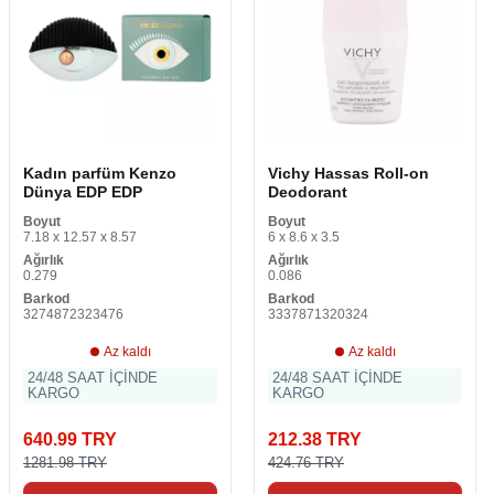
Kadın parfüm Kenzo
Vichy Hassas Roll-on
Dünya EDP EDP
Deodorant
Boyut
Boyut
7.18 x 12.57 x 8.57
6 x 8.6 x 3.5
Ağırlık
Ağırlık
0.279
0.086
Barkod
Barkod
3274872323476
3337871320324
Az kaldı
Az kaldı
24/48 SAAT İÇİNDE
24/48 SAAT İÇİNDE
KARGO
KARGO
640.99 TRY
212.38 TRY
1281.98 TRY
424.76 TRY