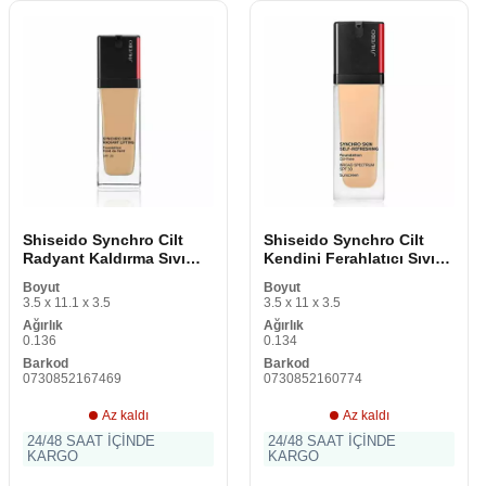
Shiseido Synchro Cilt
Shiseido Synchro Cilt
Radyant Kaldırma Sıvı
Kendini Ferahlatıcı Sıvı
Makyaj Tabanı Nº 330
Makyaj Tabanı Nº 160
Boyut
Boyut
Bambu 30 ml
Kabuk 30 ml
3.5 x 11.1 x 3.5
3.5 x 11 x 3.5
Ağırlık
Ağırlık
0.136
0.134
Barkod
Barkod
0730852167469
0730852160774
Az kaldı
Az kaldı
24/48 SAAT İÇİNDE
24/48 SAAT İÇİNDE
KARGO
KARGO