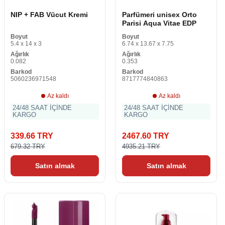
NIP + FAB Vücut Kremi
Parfümeri unisex Orto
Parisi Aqua Vitae EDP
Boyut
Boyut
5.4 x 14 x 3
6.74 x 13.67 x 7.75
Ağırlık
Ağırlık
0.082
0.353
Barkod
Barkod
5060236971548
8717774840863
Az kaldı
Az kaldı
24/48 SAAT İÇİNDE
24/48 SAAT İÇİNDE
KARGO
KARGO
339.66 TRY
2467.60 TRY
679.32 TRY
4935.21 TRY
Satın almak
Satın almak