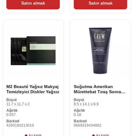
Satın almak
Satın almak
M2 Beauté Yağsız Makyaj
Soğutma Amerikan
Temizleyici Diskler Yağsız
Mürettebat Tıraş Sonrası
669316434802 (150 ml)
Boyut
Boyut
11.7 x 11.7 x 2
8.5 x 14.1 x 6.9
Ağırlık
Ağırlık
0.057
0.18
Barkod
Barkod
4260180213010
0669316434802
Az kaldı
Az kaldı