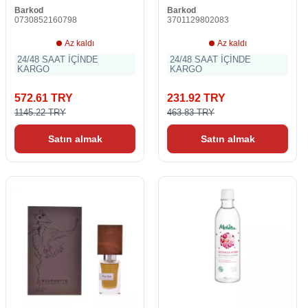
Barkod
Barkod
0730852160798
3701129802083
Az kaldı
Az kaldı
24/48 SAAT İÇİNDE
24/48 SAAT İÇİNDE
KARGO
KARGO
572.61 TRY
231.92 TRY
1145.22 TRY
463.83 TRY
Satın almak
Satın almak