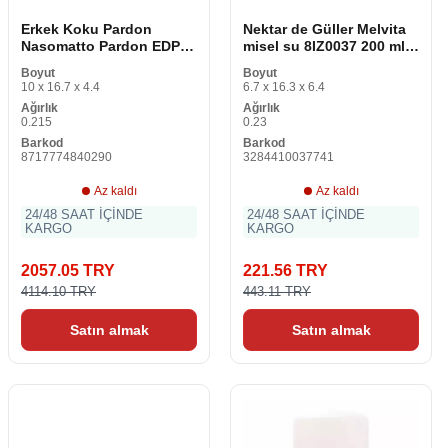
Erkek Koku Pardon
Nektar de Güller Melvita
Nasomatto Pardon EDP
misel su 8IZ0037 200 ml
(30 ml) EDP
(1 adet)
Boyut
Boyut
10 x 16.7 x 4.4
6.7 x 16.3 x 6.4
Ağırlık
Ağırlık
0.215
0.23
Barkod
Barkod
8717774840290
3284410037741
Az kaldı
Az kaldı
24/48 SAAT İÇİNDE
24/48 SAAT İÇİNDE
KARGO
KARGO
2057.05 TRY
221.56 TRY
4114.10 TRY
443.11 TRY
Satın almak
Satın almak