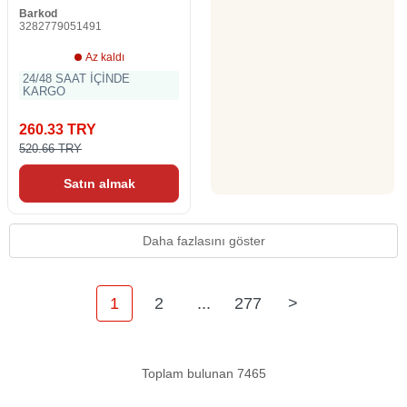
Barkod
3282779051491
Az kaldı
24/48 SAAT İÇİNDE
KARGO
260.33 TRY
520.66 TRY
Satın almak
Daha fazlasını göster
1
2
...
277
>
Toplam bulunan 7465