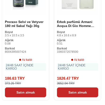
Proraso Selvi ve Vetyver
Erkek parfümü Armani
180 ml Sakal Yağı 30g
Acqua Di Gio Homme
EDT 200 ml
Boyut
Boyut
3.5 x 10.5 x 3.5
4.8 x 16.6 x 8.9
Ağırlık
Ağırlık
0.08
0.51
Barkod
Barkod
8004395007424
3360372078500
Az kaldı
Az kaldı
24/48 SAAT İÇİNDE
24/48 SAAT İÇİNDE
KARGO
KARGO
186.63 TRY
1826.47 TRY
373.26 TRY
3652.94 TRY
Satın almak
Satın almak