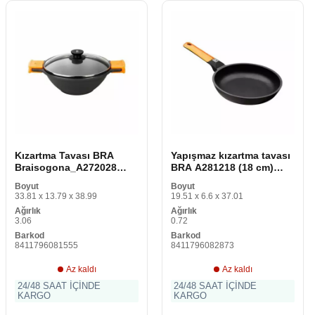
Kızartma Tavası BRA
Yapışmaz kızartma tavası
Braisogona_A272028
BRA A281218 (18 cm)
Siyah Siyah/Turuncu
Dövme alüminyum Ø 18
Boyut
Boyut
Metal Alüminyum Ø 24
cm
33.81 x 13.79 x 38.99
19.51 x 6.6 x 37.01
cm Ø 28 cm
Ağırlık
Ağırlık
3.06
0.72
Barkod
Barkod
8411796081555
8411796082873
Az kaldı
Az kaldı
24/48 SAAT İÇİNDE
24/48 SAAT İÇİNDE
KARGO
KARGO