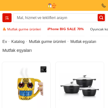
Вернуться назад
iPhone BIG SALE 70%
Mutfak gurme ürünleri
Oyuncak ko
Giyim ve Ayakkabı
Ev
Katalog
Mutfak gurme ürünleri
Mutfak eşyaları
Mutfak eşyaları
Aksesuarlar
Güneş gözlüğü
Mücevher
Kol saati