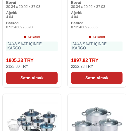
Boyut
Boyut
30.34 x 20.92 x 37.03
30.34 x 20.92 x 37.03
Ağırlık
Ağırlık
4.04
4.04
Barkod
Barkod
8735460923898
8735460923805
Az kaldı
Az kaldı
24/48 SAAT İÇİNDE
24/48 SAAT İÇİNDE
KARGO
KARGO
1805.23 TRY
1897.82 TRY
2123.80 TRY
2232.73 TRY
Satın almak
Satın almak