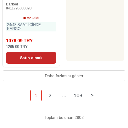
Barkod
8411796080893
Az kaldı
24/48 SAAT İÇİNDE
KARGO
1076.09 TRY
1265.99 TRY
Satın almak
Daha fazlasını göster
1
2
...
108
>
Toplam bulunan 2902