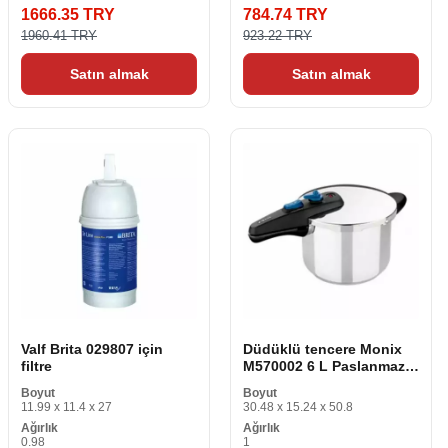
1666.35 TRY
784.74 TRY
1960.41 TRY
923.22 TRY
Satın almak
Satın almak
Valf Brita 029807 için
Düdüklü tencere Monix
filtre
M570002 6 L Paslanmaz
çelik 6 L
Boyut
Boyut
11.99 x 11.4 x 27
30.48 x 15.24 x 50.8
Ağırlık
Ağırlık
0.98
1