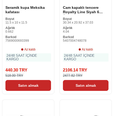
Seramik kupa Meksika
Cam kapaklı tencere
kafatası
Royalty Line Siyah 6
Ürün
Boyut
Boyut
11.5 x 10 x 11.5
30.34 x 20.92 x 37.03
Ağırlık
Ağırlık
0.662
4.04
Barkod
Barkod
7569000693399
5407004748078
Az kaldı
Az kaldı
24/48 SAAT İÇİNDE
24/48 SAAT İÇİNDE
KARGO
KARGO
440.30 TRY
2106.14 TRY
518.00 TRY
2477.82 TRY
Satın almak
Satın almak