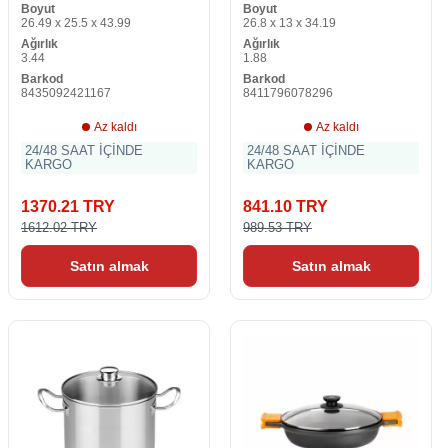
Boyut
Boyut
3 L 75 L Paslanmaz çelik
26.49 x 25.5 x 43.99
26.8 x 13 x 34.19
18/10
Ağırlık
Ağırlık
3.44
1.88
Barkod
Barkod
8435092421167
8411796078296
Az kaldı
Az kaldı
24/48 SAAT İÇİNDE
24/48 SAAT İÇİNDE
KARGO
KARGO
1370.21 TRY
841.10 TRY
1612.02 TRY
989.53 TRY
Satın almak
Satın almak