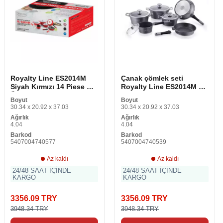
Royalty Line ES2014M
Çanak çömlek seti
Siyah Kırmızı 14 Piese Çin
Royalty Line ES2014M Gri
Üretici
Gümüş 14 Piese
Boyut
Boyut
30.34 x 20.92 x 37.03
30.34 x 20.92 x 37.03
Ağırlık
Ağırlık
4.04
4.04
Barkod
Barkod
5407004740577
5407004740539
Az kaldı
Az kaldı
24/48 SAAT İÇİNDE
24/48 SAAT İÇİNDE
KARGO
KARGO
3356.09 TRY
3356.09 TRY
3948.34 TRY
3948.34 TRY