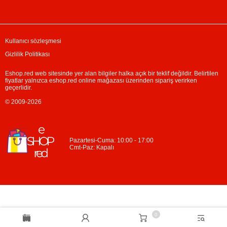
Kullanıcı sözleşmesi
Gizlilik Politikası
Eshop.red web sitesinde yer alan bilgiler halka açık bir teklif değildir. Belirtilen
fiyatlar yalnızca eshop.red online mağazası üzerinden sipariş verirken
geçerlidir.
© 2009-2026
Pazartesi-Cuma: 10:00 - 17:00
Cmt-Paz: Kapalı
×
Apple IPHONE 15 PRO MAX Titanyum
akıllı telefonlar
19396.58 TRY
0