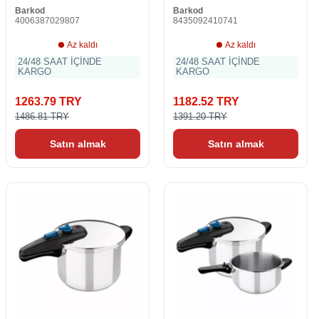
Barkod
Barkod
4006387029807
8435092410741
Az kaldı
Az kaldı
24/48 SAAT İÇİNDE
24/48 SAAT İÇİNDE
KARGO
KARGO
1263.79 TRY
1182.52 TRY
1486.81 TRY
1391.20 TRY
Satın almak
Satın almak