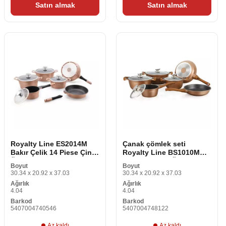
Satın almak
Satın almak
Royalty Line ES2014M
Çanak çömlek seti
Bakır Çelik 14 Piese Çin
Royalty Line BS1010M
Üretici
Bakır Çelik 10 Öğe
Boyut
Boyut
30.34 x 20.92 x 37.03
30.34 x 20.92 x 37.03
Ağırlık
Ağırlık
4.04
4.04
Barkod
Barkod
5407004740546
5407004748122
Az kaldı
Az kaldı