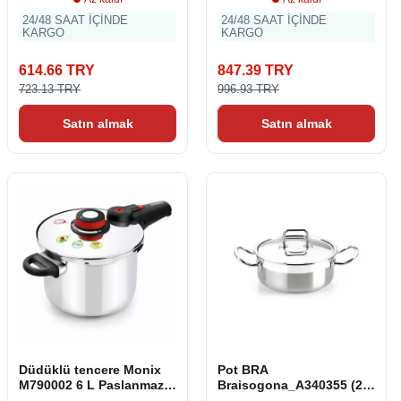
24/48 SAAT İÇİNDE
24/48 SAAT İÇİNDE
KARGO
KARGO
614.66 TRY
847.39 TRY
723.13 TRY
996.93 TRY
Satın almak
Satın almak
Düdüklü tencere Monix
Pot BRA
M790002 6 L Paslanmaz
Braisogona_A340355 (24
çelik
cm) Çelik Paslanmaz çelik