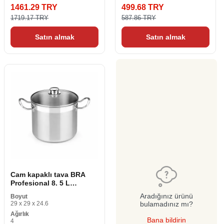
1461.29 TRY
499.68 TRY
1719.17 TRY
587.86 TRY
Satın almak
Satın almak
Cam kapaklı tava BRA
Profesional 8. 5 L
Paslanmaz çelik Ø 24 cm
Aradığınız ürünü
Boyut
Çok renkli Çelik
29 x 29 x 24.6
bulamadınız mı?
Paslanmaz çelik 18/10
Ağırlık
Bana bildirin
4