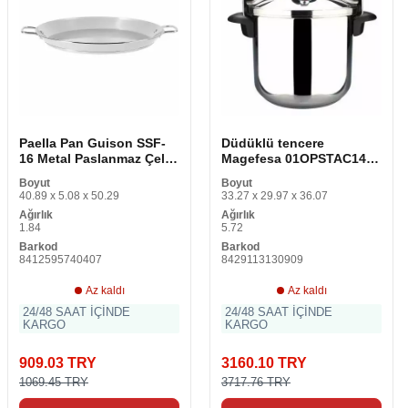
Paella Pan Guison SSF-
Düdüklü tencere
16 Metal Paslanmaz Çelik
Magefesa 01OPSTAC14
18/10 Ø 40 cm
14 L Paslanmaz çelik
Boyut
Boyut
Metal
40.89 x 5.08 x 50.29
33.27 x 29.97 x 36.07
Ağırlık
Ağırlık
1.84
5.72
Barkod
Barkod
8412595740407
8429113130909
Az kaldı
Az kaldı
24/48 SAAT İÇİNDE
24/48 SAAT İÇİNDE
KARGO
KARGO
909.03 TRY
3160.10 TRY
1069.45 TRY
3717.76 TRY