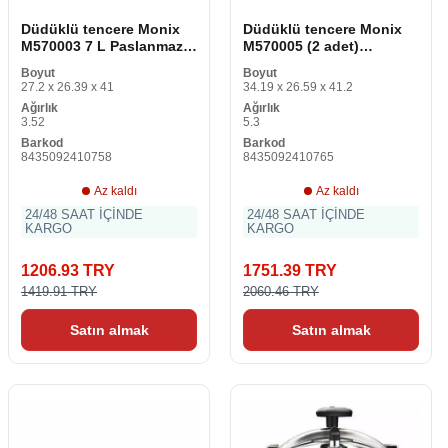
Düdüklü tencere Monix
Düdüklü tencere Monix
M570003 7 L Paslanmaz
M570005 (2 adet)
çelik 7 L
Paslanmaz çelik 6 L
Boyut
Boyut
27.2 x 26.39 x 41
34.19 x 26.59 x 41.2
Ağırlık
Ağırlık
3.52
5.3
Barkod
Barkod
8435092410758
8435092410765
Az kaldı
Az kaldı
24/48 SAAT İÇİNDE
24/48 SAAT İÇİNDE
KARGO
KARGO
1206.93 TRY
1751.39 TRY
1419.91 TRY
2060.46 TRY
Satın almak
Satın almak