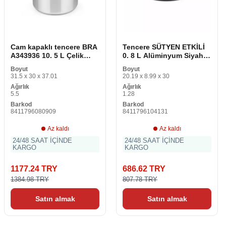
Cam kapaklı tencere BRA
Tencere SÜTYEN ETKİLİ
A343936 10. 5 L Çelik
0. 8 L Alüminyum Siyah Ø
Paslanmaz çelik
16 cm 1 L
Boyut
Boyut
Paslanmaz çelik 18/10
31.5 x 30 x 37.01
20.19 x 8.99 x 30
Ağırlık
Ağırlık
5.5
1.28
Barkod
Barkod
8411796080909
8411796104131
Az kaldı
Az kaldı
24/48 SAAT İÇİNDE
24/48 SAAT İÇİNDE
KARGO
KARGO
1177.24 TRY
686.62 TRY
1384.98 TRY
807.78 TRY
Satın almak
Satın almak