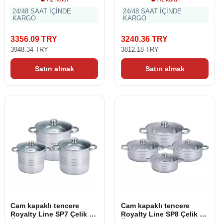
24/48 SAAT İÇİNDE
24/48 SAAT İÇİNDE
KARGO
KARGO
3356.09 TRY
3240.36 TRY
3948.34 TRY
3812.18 TRY
Satın almak
Satın almak
Cam kapaklı tencere
Cam kapaklı tencere
Royalty Line SP7 Çelik 8
Royalty Line SP8 Çelik 8
Öğe
Öğe