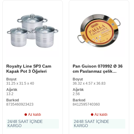
Royalty Line SP3 Cam
Pan Guison 070992 Ø 36
Kapak Pot 3 Öğeleri
cm Paslanmaz çelik
Paslanmaz çelik 18/10 Ø
Boyut
Boyut
36 cm
31.25 x 31.5 x 40
36.32 x 4.57 x 36.83
Ağırlık
Ağırlık
13.2
2.56
Barkod
Barkod
8735460923423
8412595740360
Az kaldı
Az kaldı
24/48 SAAT İÇİNDE
24/48 SAAT İÇİNDE
KARGO
KARGO