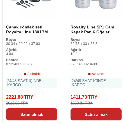
Çanak çömlek seti
Royalty Line SP1 Cam
Royalty Line 1801BM
Kapak Pan 6 Öğeleri
Çelik 18 Ürün
Boyut
Boyut
30.34 x 20.92 x 37.03
32.75 x 33 x 36.5
Ağırlık
Ağırlık
4.04
10.2
Barkod
Barkod
8735460923287
8735460923409
Az kaldı
Az kaldı
24/48 SAAT İÇİNDE
24/48 SAAT İÇİNDE
KARGO
KARGO
2221.88 TRY
1411.73 TRY
2613.98 TRY
1660.86 TRY
Satın almak
Satın almak