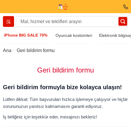
Вернуться назад
iPhone BIG SALE 70%
Oyuncak kostümleri
Elektronik bilgisa
Giyim ve Ayakkabı
Ana
Geri bildirim formu
Aksesuarlar
Geri bildirim formu
Güneş gözlüğü
Geri bildirim formuyla bize kolayca ulaşın!
Mücevher
Lütfen dikkat: Tüm başvuruları hızlıca işlemeye çalışıyor ve hiçbir
sorununuzun yanıtsız kalmamasını garanti ediyoruz.
Kol saati
İş birliğiniz için teşekkür eder, mesajınızı bekleriz!