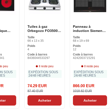
Tuiles à gaz
Panneau à
ique
Orbegozo FO3500
induction Siemens
720LR 60
Acier inoxydable 3
AG EX675LYC1E 60
Taille
Taille
Plaques Noires
cm 60 cm
66 x 13 x 35
68 x 19 x 69
Poids
Poids
4
12
es
Code à barres
Code à barres
841
8436044533297
4242003715291
ste peu
Il reste peu
Il reste peu
ON SOUS
EXPÉDITION SOUS
EXPÉDITION SOUS
RES
24/48 HEURES
24/48 HEURES
UR
74.29 EUR
866.00 EUR
87.40 EUR
1018.82 EUR
eter
Acheter
Acheter