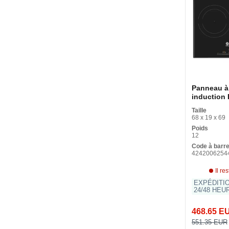
Panneau à
induction 
3EB969LU
Taille
fryingSen
68 x 19 x 69
7400 W 22
Poids
12
Code à barr
4242006254
Il re
EXPÉDITI
24/48 HEU
468.65 E
551.35 EUR