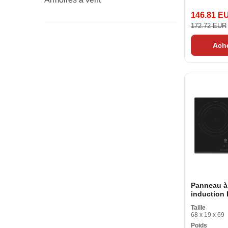
146.81 E
172.72 EUR
Ach
Panneau à
induction 
3EB967FR 
Taille
cm
68 x 19 x 69
Poids