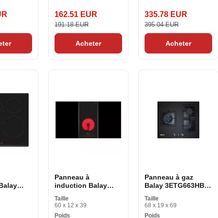
UR
162.51 EUR
335.78 EUR
191.18 EUR
395.04 EUR
eter
Acheter
Acheter
Panneau à
Panneau à gaz
Balay
induction Balay
Balay 3ETG663HB
60 cm 60
3EB730LQ 30 cm
60 cm 60 cm
Taille
Taille
60 x 12 x 39
68 x 19 x 69
Poids
Poids