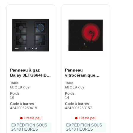
Panneau à gaz
Panneau
Balay 3ETG664HB
vitrocéramique
60 cm 60 cm
Balay 3EB767LQ 60
Taille
Taille
cm 60 cm
68 x 19 x 69
68 x 19 x 69
Poids
Poids
16
14
Code à barres
Code à barres
4242006259419
4242006263157
Il reste peu
Il reste peu
EXPÉDITION SOUS
EXPÉDITION SOUS
24/48 HEURES
24/48 HEURES