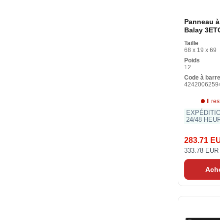
Panneau à
Balay 3E
(60 cm) 60
Taille
68 x 19 x 69
Poids
12
Code à barr
4242006259
Il re
EXPÉDITI
24/48 HEU
283.71 E
333.78 EUR
Ach