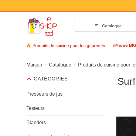
Catalogue
iPhone BI
Produits de cuisine pour les gourmets
Maison
Catalogue
Produits de cuisine pour l
Accessoire
Sur
CATÉGORIES
Vêtements et cha
Accessoires
Presseurs de jus
Lunettes de soleil
Testeurs
Bijuteria
Blanders
Montre-bracelet