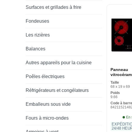
Surfaces et grillades à frire
Fondeuses
Les rizières
Balances
Autres appareils pour la cuisine
Panneau
vitrocéram
Poêles électriques
VITROCER
Taille
60 cm 60 
68 x 19 x 69
Réfrigérateurs et congélateurs
Poids
9.66
Code à barr
Emballeurs sous vide
8421152148
En 
Fours à micro-ondes
EXPÉDITI
24/48 HEU
Armoires à vent