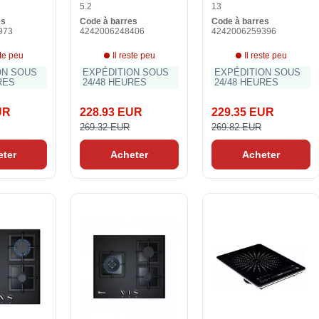
5.2
13
es
Code à barres
Code à barres
973
4242006248406
4242006259396
ste peu
Il reste peu
Il reste peu
ON SOUS
EXPÉDITION SOUS
EXPÉDITION SOUS
RES
24/48 HEURES
24/48 HEURES
UR
228.93 EUR
229.35 EUR
269.32 EUR
269.82 EUR
eter
Acheter
Acheter