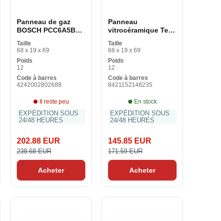
Panneau de gaz
Panneau
BOSCH PCC6A5B90
vitrocéramique Teka
60 cm 60 cm 1 W
TB6315 60 cm 60 cm
Taille
Taille
68 x 19 x 69
68 x 19 x 69
Poids
Poids
12
12
Code à barres
Code à barres
4242002802688
8421152148235
Il reste peu
En stock
EXPÉDITION SOUS
EXPÉDITION SOUS
24/48 HEURES
24/48 HEURES
202.88 EUR
145.85 EUR
238.68 EUR
171.59 EUR
Acheter
Acheter