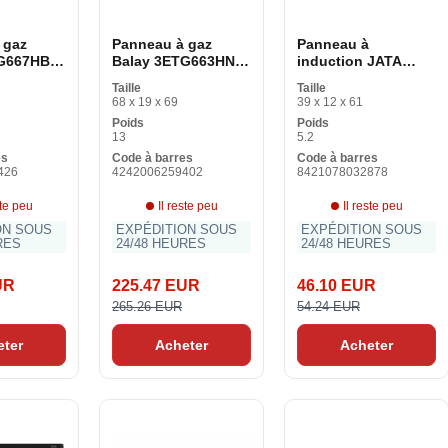
 gaz
Panneau à gaz
Panneau à
TG667HB
Balay 3ETG663HN
induction JATA
 cm
(60 cm) 60 cm
VIN145 2100W Noir
Taille
Taille
2100 W
68 x 19 x 69
39 x 12 x 61
Poids
Poids
13
5.2
es
Code à barres
Code à barres
426
4242006259402
8421078032878
ste peu
Il reste peu
Il reste peu
ON SOUS
EXPÉDITION SOUS
EXPÉDITION SOUS
RES
24/48 HEURES
24/48 HEURES
UR
225.47 EUR
46.10 EUR
265.26 EUR
54.24 EUR
eter
Acheter
Acheter