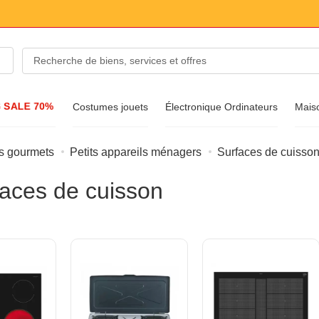
G SALE 70%
Costumes jouets
Électronique Ordinateurs
Mais
es gourmets
Petits appareils ménagers
Surfaces de cuisso
s de mode
faces de cuisson
ussures