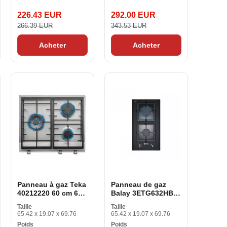
226.43 EUR
292.00 EUR
266.39 EUR
343.53 EUR
Acheter
Acheter
Panneau à gaz Teka
Panneau de gaz
40212220 60 cm 60
Balay 3ETG632HB
cm
(30 cm) 30 cm
Taille
Taille
65.42 x 19.07 x 69.76
65.42 x 19.07 x 69.76
Poids
Poids