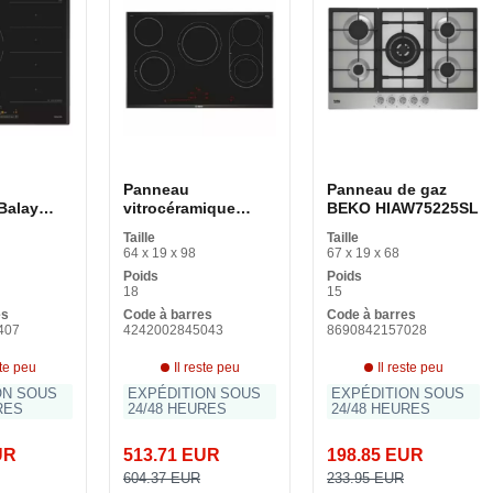
Panneau
Panneau de gaz
Balay
vitrocéramique
BEKO HIAW75225SL
 60cm
BOSCH
Taille
Taille
sor 60 cm
PKM875DP1D 80 cm
64 x 19 x 98
67 x 19 x 68
00 W
(5 Surface de
Poids
Poids
cuisson)
18
15
es
Code à barres
Code à barres
407
4242002845043
8690842157028
ste peu
Il reste peu
Il reste peu
ON SOUS
EXPÉDITION SOUS
EXPÉDITION SOUS
RES
24/48 HEURES
24/48 HEURES
UR
513.71 EUR
198.85 EUR
604.37 EUR
233.95 EUR