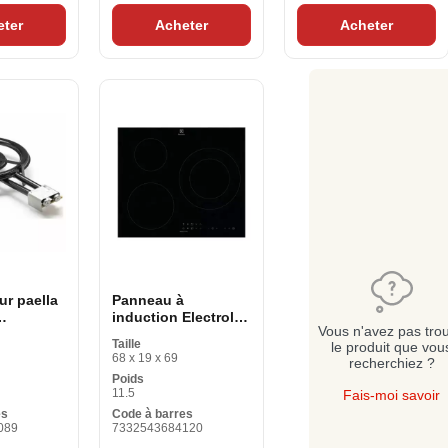
eter
Acheter
Acheter
ur paella
Panneau à
induction Electrolux
Vous n'avez pas tro
8 (V 46
LIT60336C 60 cm 60
Taille
le produit que vou
cm
68 x 19 x 69
recherchiez ?
Poids
11.5
Fais-moi savoir
es
Code à barres
089
7332543684120