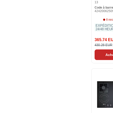
13
Code à barr
4242006250
Il re
EXPÉDITI
24/48 HEU
365.74 E
430.28 EUR
Ach