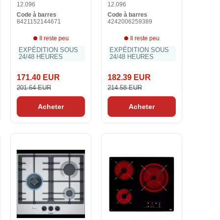
12.096
12.096
Code à barres
Code à barres
8421152144671
4242006259389
Il reste peu
Il reste peu
EXPÉDITION SOUS
EXPÉDITION SOUS
24/48 HEURES
24/48 HEURES
171.40 EUR
182.39 EUR
201.64 EUR
214.58 EUR
Acheter
Acheter