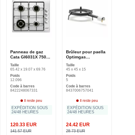
Panneau de gaz
Brûleur pour paella
Cata GI6031X 7500
Optimgas
W
5890037830 (V 35-60
Taille
Taille
cm)
65.42 x 19.07 x 69.76
45 x 45 x 15
Poids
Poids
12.096
5
Code à barres
Code à barres
8422248067331
8437006757041
Il reste peu
Il reste peu
EXPÉDITION SOUS
EXPÉDITION SOUS
24/48 HEURES
24/48 HEURES
120.33 EUR
24.42 EUR
141.57 EUR
28.73 EUR