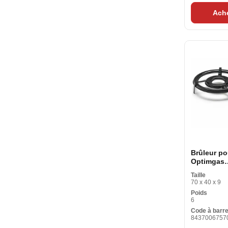
Ach
Brûleur po
Optimgas
589003782
Taille
cm)
70 x 40 x 9
Poids
6
Code à barr
8437006757