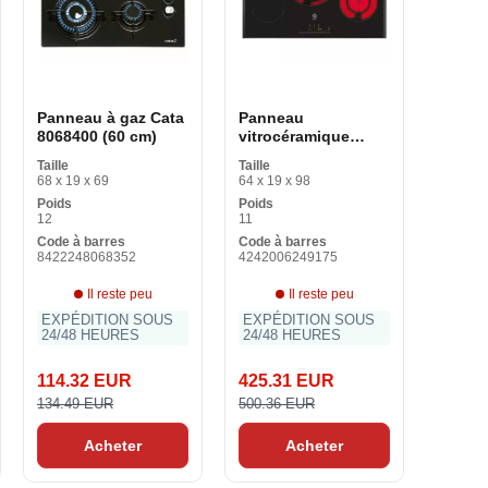
Panneau à gaz Cata
Panneau
8068400 (60 cm)
vitrocéramique
Balay 3EB785LQ 80
Taille
Taille
cm
68 x 19 x 69
64 x 19 x 98
Poids
Poids
12
11
Code à barres
Code à barres
8422248068352
4242006249175
Il reste peu
Il reste peu
EXPÉDITION SOUS
EXPÉDITION SOUS
24/48 HEURES
24/48 HEURES
114.32 EUR
425.31 EUR
134.49 EUR
500.36 EUR
Acheter
Acheter