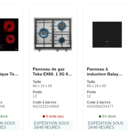
Panneau de gaz
Panneau à
ique Teka
Teka EX60. 1 3G 60
induction Balay
AMICAS
cm
3EB965LR 60 cm
Taille
Taille
cm
59,2 cm 60 cm 7400
68 x 19 x 69
68 x 19 x 69
W
Poids
Poids
12
12
es
Code à barres
Code à barres
266
8421152144664
4242006254377
stock
Il reste peu
En stock
ON SOUS
EXPÉDITION SOUS
EXPÉDITION SOUS
RES
24/48 HEURES
24/48 HEURES