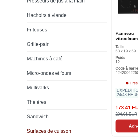
Presseurs de jus à la main
Hachoirs à viande
Friteuses
Panneau
vitrocéram
Balay 3EB
Grille-pain
Taille
cm 60 cm
68 x 19 x 69
Poids
Machines à café
12
Code à barr
Micro-ondes et fours
4242006225
Il re
Multivarks
EXPÉDITI
24/48 HEU
Théières
173.41 E
204.01 EUR
Sandwich
Ach
Surfaces de cuisson