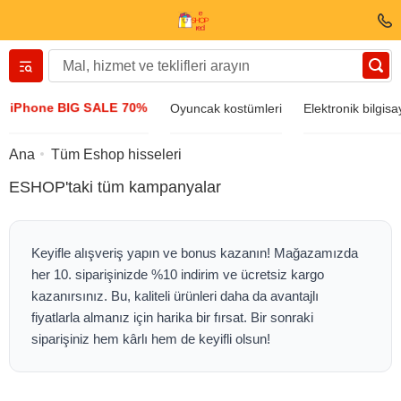
Вернуться назад
iPhone BIG SALE 70%
Oyuncak kostümleri
Elektronik bilgisa
Giyim ve Ayakkabı
Ana
Tüm Eshop hisseleri
ESHOP'taki tüm kampanyalar
Aksesuarlar
Güneş gözlüğü
Keyifle alışveriş yapın ve bonus kazanın! Mağazamızda
her 10. siparişinizde %10 indirim ve ücretsiz kargo
Mücevher
kazanırsınız. Bu, kaliteli ürünleri daha da avantajlı
fiyatlarla almanız için harika bir fırsat. Bir sonraki
siparişiniz hem kârlı hem de keyifli olsun!
Kol saati