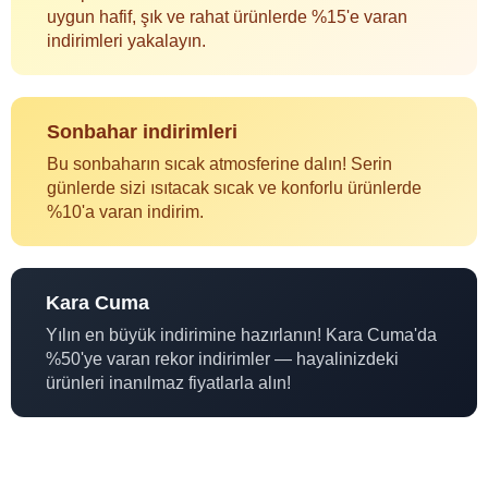
uygun hafif, şık ve rahat ürünlerde %15'e varan
indirimleri yakalayın.
Sonbahar indirimleri
Bu sonbaharın sıcak atmosferine dalın! Serin
günlerde sizi ısıtacak sıcak ve konforlu ürünlerde
%10'a varan indirim.
Kara Cuma
Yılın en büyük indirimine hazırlanın! Kara Cuma'da
%50'ye varan rekor indirimler — hayalinizdeki
ürünleri inanılmaz fiyatlarla alın!