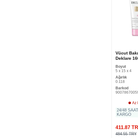
Vücut Bak
Deklare 16
Kremi (100
Boyut
Krem Kadın
5 x 15 x 4
Ağırlık
0.118
Barkod
9007867005
Az 
24/48 SAA
KARGO
411.87 T
484.55 TRY