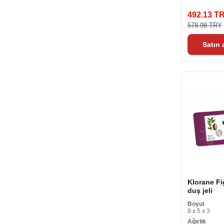
492.13 T
578.98 TRY
Satın
Klorane Fi
duş jeli
Boyut
8 x 5 x 3
Ağırlık