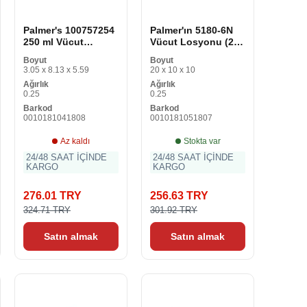
Palmer's 100757254
Palmer'ın 5180-6N
250 ml Vücut
Vücut Losyonu (250
Losyonu (1 adet)
ml)
Boyut
Boyut
3.05 x 8.13 x 5.59
20 x 10 x 10
Ağırlık
Ağırlık
0.25
0.25
Barkod
Barkod
0010181041808
0010181051807
Az kaldı
Stokta var
24/48 SAAT İÇİNDE
24/48 SAAT İÇİNDE
KARGO
KARGO
276.01 TRY
256.63 TRY
324.71 TRY
301.92 TRY
Satın almak
Satın almak