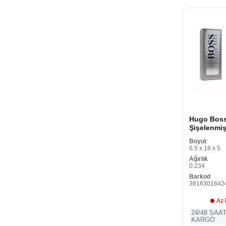
Hugo Bos
Şişelenmi
Şişelenmiş
Boyut
200 ml (1 
6.5 x 18 x 5
Ağırlık
0.234
Barkod
3616301642
Az 
24/48 SAA
KARGO