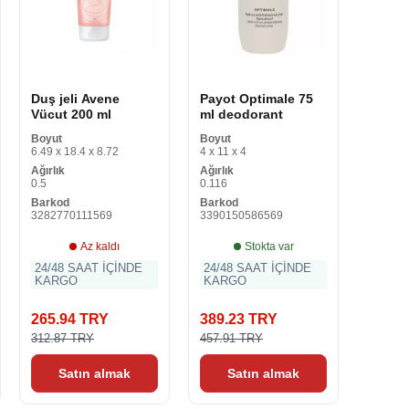
Duş jeli Avene
Payot Optimale 75
Vücut 200 ml
ml deodorant
Boyut
Boyut
6.49 x 18.4 x 8.72
4 x 11 x 4
Ağırlık
Ağırlık
0.5
0.116
Barkod
Barkod
3282770111569
3390150586569
Az kaldı
Stokta var
24/48 SAAT İÇİNDE
24/48 SAAT İÇİNDE
KARGO
KARGO
265.94 TRY
389.23 TRY
312.87 TRY
457.91 TRY
Satın almak
Satın almak