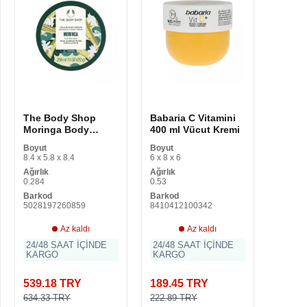
The Body Shop
Babaria C Vitamini
Moringa Body
400 ml Vücut Kremi
Exfoliator
Boyut
Boyut
yakınındaki oteller
8.4 x 5.8 x 8.4
6 x 8 x 6
Ağırlık
Ağırlık
0.284
0.53
Barkod
Barkod
5028197260859
8410412100342
Az kaldı
Az kaldı
24/48 SAAT İÇİNDE
24/48 SAAT İÇİNDE
KARGO
KARGO
539.18 TRY
189.45 TRY
634.33 TRY
222.89 TRY