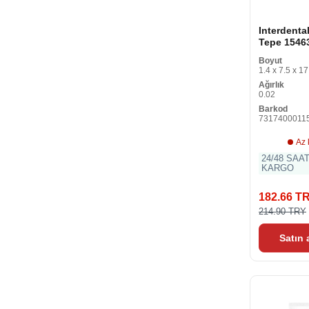
Interdental
Tepe 15463
Boyut
1.4 x 7.5 x 17
Ağırlık
0.02
Barkod
7317400011
Az 
24/48 SAA
KARGO
182.66 T
214.90 TRY
Satın