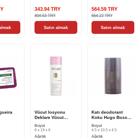
RY
343.94 TRY
564.59 TRY
404.63 TRY
664.22 TRY
 almak
Satın almak
Satın almak
gueira
Vücut losyonu
Katı deodorant
Deklare Vücut
Koku Hugo Boss
Bakımı 400 ml
BOS648 (75 ml) 70 L
Boyut
Boyut
75 ml
6 x 19 x 6
4.5 x 10.5 x 4.5
Ağırlık
Ağırlık