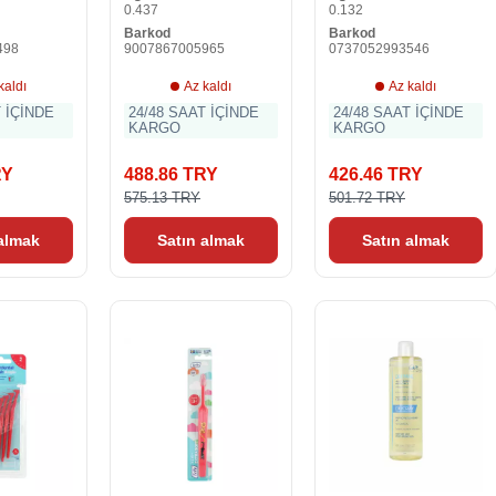
0.437
0.132
Barkod
Barkod
498
9007867005965
0737052993546
kaldı
Az kaldı
Az kaldı
T İÇİNDE
24/48 SAAT İÇİNDE
24/48 SAAT İÇİNDE
KARGO
KARGO
RY
488.86 TRY
426.46 TRY
575.13 TRY
501.72 TRY
 almak
Satın almak
Satın almak