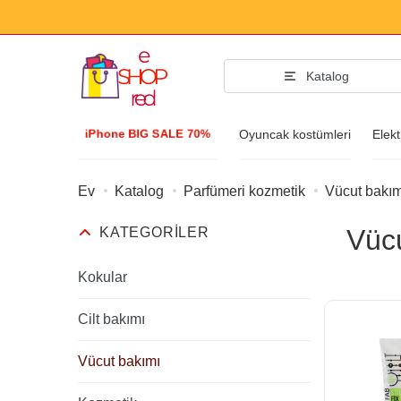
Katalog
iPhone BIG SALE 70%
Oyuncak kostümleri
Elekt
Ev
Katalog
Parfümeri kozmetik
Vücut bakım
Moda aksesu
Vüc
KATEGORILER
Giyim ve Ayakkab
Aksesuarlar
Kokular
Güneş gözlüğü
Cilt bakımı
Mücevher
Vücut bakımı
Kol saati