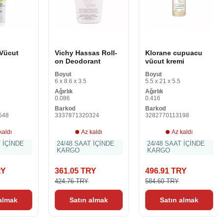
 Vücut
Vichy Hassas Roll-
Klorane cupuacu
on Deodorant
vücut kremi
Boyut
Boyut
6 x 8.6 x 3.5
5.5 x 21 x 5.5
Ağırlık
Ağırlık
0.086
0.416
Barkod
Barkod
548
3337871320324
3282770113198
kaldı
Az kaldı
Az kaldı
T İÇİNDE
24/48 SAAT İÇİNDE
24/48 SAAT İÇİNDE
KARGO
KARGO
RY
361.05 TRY
496.91 TRY
424.76 TRY
584.60 TRY
 almak
Satın almak
Satın almak