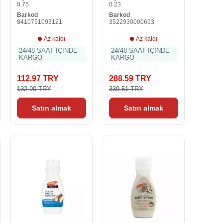
0.75
0.23
Barkod
Barkod
8410751093121
3522930000693
Az kaldı
Az kaldı
24/48 SAAT İÇİNDE
24/48 SAAT İÇİNDE
KARGO
KARGO
112.97 TRY
288.59 TRY
132.90 TRY
339.51 TRY
Satın almak
Satın almak