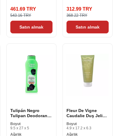
461.69 TRY
312.99 TRY
543.16 TRY
368.22 TRY
Satın almak
Satın almak
Tulipán Negro
Fleur De Vigne
Tulipan Deodorant
Caudalie Duş Jeli
Duş Jeli (1 kapalı)
8006077
Boyut
Boyut
9.5 x 27 x 5
4.9 x 17.2 x 6.3
Ağırlık
Ağırlık