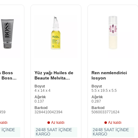
s Boss
Yüz yağı Huiles de
Ren nemlendirici
ş Boss
Beaute Melvita
losyon
 Duş Jeli
82Z0035 50 ml
Boyut
Boyut
adet)
Badem yağı (1 adet)
4 x 14 x 4
5.5 x 19.5 x 5.5
Ağırlık
Ağırlık
0.137
0.287
Barkod
Barkod
459
3284410042394
5060033771624
kaldı
Az kaldı
Az kaldı
T İÇİNDE
24/48 SAAT İÇİNDE
24/48 SAAT İÇİNDE
KARGO
KARGO