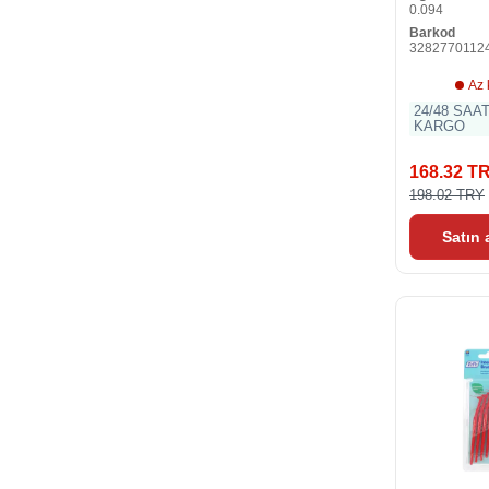
0.094
Barkod
3282770112
Az 
24/48 SAA
KARGO
168.32 T
198.02 TRY
Satın