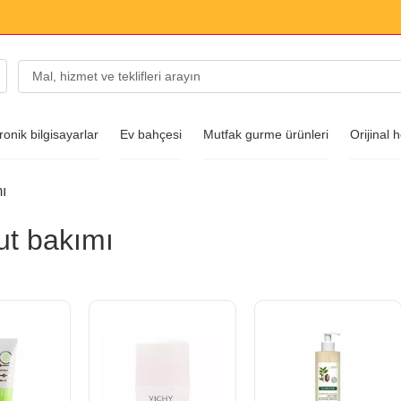
ronik bilgisayarlar
Ev bahçesi
Mutfak gurme ürünleri
Orijinal 
ı
arları
ut bakımı
ı