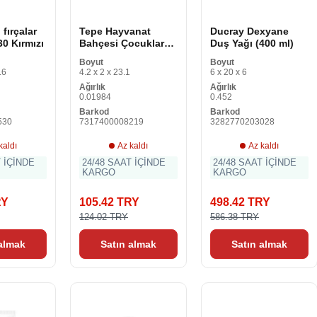
 fırçalar
Tepe Hayvanat
Ducray Dexyane
0 Kırmızı
Bahçesi Çocuklar
Duş Yağı (400 ml)
Ekstra Yumuşak Diş
Boyut
Boyut
Fırçası
.6
4.2 x 2 x 23.1
6 x 20 x 6
Ağırlık
Ağırlık
0.01984
0.452
Barkod
Barkod
530
7317400008219
3282770203028
kaldı
Az kaldı
Az kaldı
T İÇİNDE
24/48 SAAT İÇİNDE
24/48 SAAT İÇİNDE
KARGO
KARGO
RY
105.42 TRY
498.42 TRY
124.02 TRY
586.38 TRY
 almak
Satın almak
Satın almak