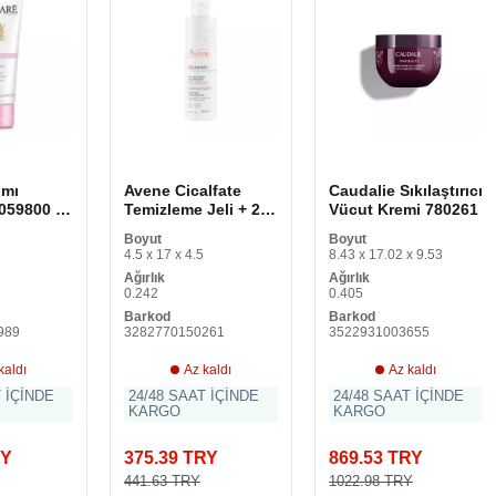
ımı
Avene Cicalfate
Caudalie Sıkılaştırıcı
059800 El
Temizleme Jeli + 200
Vücut Kremi 780261
 ml) Jel
ml
Boyut
Boyut
 (1 adet)
4.5 x 17 x 4.5
8.43 x 17.02 x 9.53
Ağırlık
Ağırlık
0.242
0.405
Barkod
Barkod
989
3282770150261
3522931003655
kaldı
Az kaldı
Az kaldı
T İÇİNDE
24/48 SAAT İÇİNDE
24/48 SAAT İÇİNDE
KARGO
KARGO
RY
375.39 TRY
869.53 TRY
441.63 TRY
1022.98 TRY