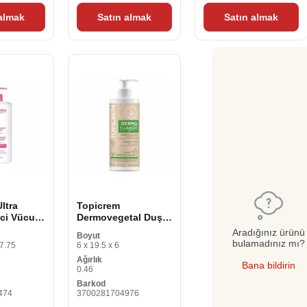
 almak
Satın almak
Satın almak
ltra
Topicrem
ci Vücut
Dermovegetal Duş
Kremi 390 ml
Aradığınız ürünü
Boyut
bulamadınız mı?
 7.75
6 x 19.5 x 6
Ağırlık
Bana bildirin
0.46
Barkod
474
3700281704976