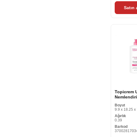
Satın
Topicrem U
Nemlendiri
Sütü 1 L
Boyut
9.9 x 18.25 x
Ağırlık
0.39
Barkod
3700281703