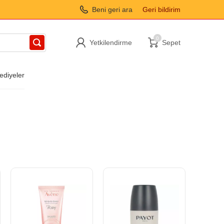
Beni geri ara
Geri bildirim
0
Yetkilendirme
Sepet
hediyeler