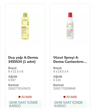
Duş yağı A-Derma
Vücut Spreyi A-
3455534 (1 adet)
Derma Canlandırıcı
Yatıştırıcı
Boyut
Boyut
Canlandırıcı
6 x 21.5 x 6
4 x 14.5 x 4
Ağırlık
Ağırlık
0.597
0.124
Barkod
Barkod
3282770143423
3282770209648
Az kaldı
Az kaldı
24/48 SAAT İÇİNDE
24/48 SAAT İÇİNDE
KARGO
KARGO