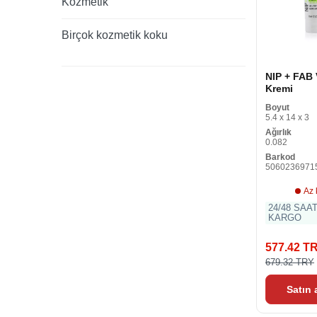
Kozmetik
Birçok kozmetik koku
NIP + FAB
Kremi
Boyut
5.4 x 14 x 3
Ağırlık
0.082
Barkod
5060236971
Az 
24/48 SAA
KARGO
577.42 T
679.32 TRY
Satın