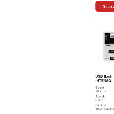
Satın
USB flash 
INTENSO
Gökkuşağı 
Boyut
GB Siyah 
10 x 1 x 15
USB flash 
Ağırlık
0.025
Barkod
4034303010