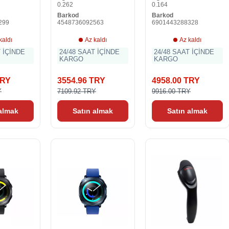
0.262
0.164
Barkod
Barkod
299
4548736092563
6901443288328
kaldı
Az kaldı
Az kaldı
T İÇİNDE
24/48 SAAT İÇİNDE
24/48 SAAT İÇİNDE
KARGO
KARGO
TRY
3554.96 TRY
4958.00 TRY
Y
7109.92 TRY
9916.00 TRY
 almak
Satın almak
Satın almak