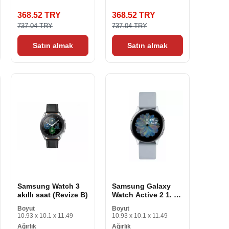
368.52 TRY
368.52 TRY
737.04 TRY
737.04 TRY
Satın almak
Satın almak
Samsung Watch 3
Samsung Galaxy
akıllı saat (Revize B)
Watch Active 2 1. 2
akıllı saat (Revize D)
Boyut
Boyut
10.93 x 10.1 x 11.49
10.93 x 10.1 x 11.49
Ağırlık
Ağırlık