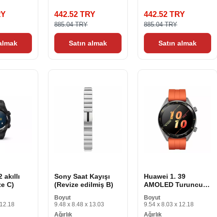
RY
442.52 TRY
442.52 TRY
885.04 TRY
885.04 TRY
 almak
Satın almak
Satın almak
 akıllı
Sony Saat Kayışı
Huawei 1. 39
ze C)
(Revize edilmiş B)
AMOLED Turuncu
Smartwatch (Revize
Boyut
Boyut
A)
 12.18
9.48 x 8.48 x 13.03
9.54 x 8.03 x 12.18
Ağırlık
Ağırlık