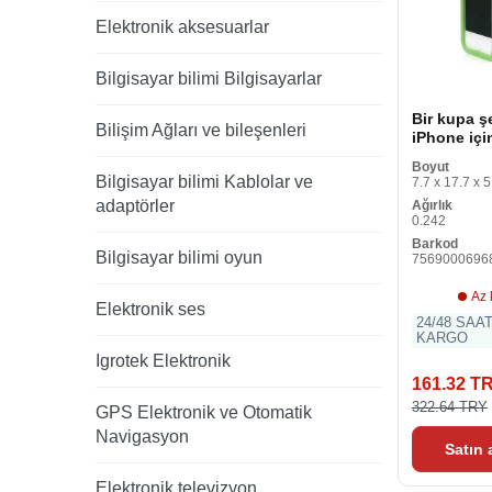
Elektronik aksesuarlar
Bilgisayar bilimi Bilgisayarlar
Bir kupa ş
Bilişim Ağları ve bileşenleri
iPhone için
Boyut
Bilgisayar bilimi Kablolar ve
7.7 x 17.7 x 5
adaptörler
Ağırlık
0.242
Barkod
Bilgisayar bilimi oyun
7569000696
Az 
Elektronik ses
24/48 SAA
KARGO
Igrotek Elektronik
161.32 T
322.64 TRY
GPS Elektronik ve Otomatik
Navigasyon
Satın
Elektronik televizyon