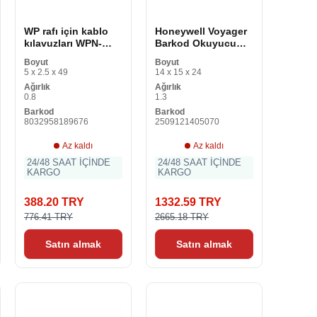
WP rafı için kablo
Honeywell Voyager
kılavuzları WPN-
Barkod Okuyucu
ACM-201-B Siyah
1250G Siyah
Boyut
Boyut
5 x 2.5 x 49
14 x 15 x 24
Ağırlık
Ağırlık
0.8
1.3
Barkod
Barkod
8032958189676
2509121405070
Az kaldı
Az kaldı
24/48 SAAT İÇİNDE
24/48 SAAT İÇİNDE
KARGO
KARGO
388.20 TRY
1332.59 TRY
776.41 TRY
2665.18 TRY
Satın almak
Satın almak