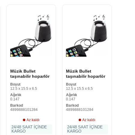
Müzik Bullet
Müzik Bullet
taşınabilir hoparlör
taşınabilir hoparlör
Boyut
Boyut
12.5 x 15.5 x 6.5
12.5 x 15.5 x 6.5
Ağırlık
Ağırlık
0.147
0.147
Barkod
Barkod
4899888101284
4899888101284
Az kaldı
Az kaldı
24/48 SAAT İÇİNDE
24/48 SAAT İÇİNDE
KARGO
KARGO