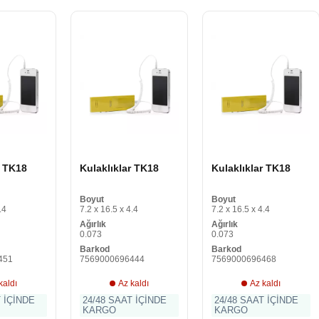
r TK18
Kulaklıklar TK18
Kulaklıklar TK18
Boyut
Boyut
.4
7.2 x 16.5 x 4.4
7.2 x 16.5 x 4.4
Ağırlık
Ağırlık
0.073
0.073
Barkod
Barkod
451
7569000696444
7569000696468
kaldı
Az kaldı
Az kaldı
T İÇİNDE
24/48 SAAT İÇİNDE
24/48 SAAT İÇİNDE
KARGO
KARGO