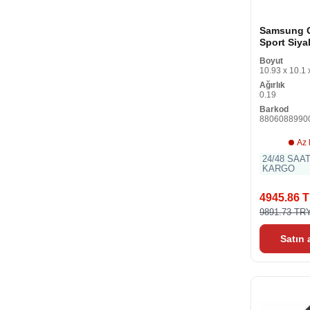
Samsung 
Sport Siya
Smartwatc
Boyut
C)
10.93 x 10.1 
Ağırlık
0.19
Barkod
8806088990
Az 
24/48 SAA
KARGO
4945.86 
9891.73 TR
Satın