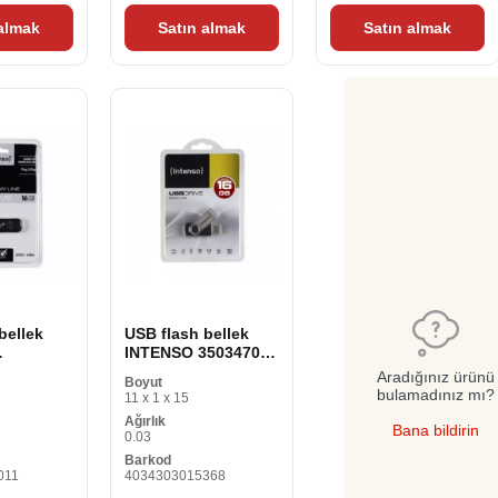
 almak
Satın almak
Satın almak
bellek
USB flash bellek
INTENSO 3503470
Hattı 16
16 GB Anahtarlık
Aradığınız ürünü
Boyut
16 GB
Siyah Siyah/Gümüş
bulamadınız mı?
11 x 1 x 15
bellek
DDR3 SDRAM
Ağırlık
Bana bildirin
0.03
Barkod
011
4034303015368