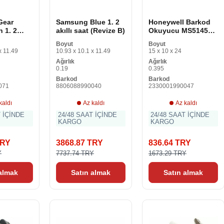
Gear
Samsung Blue 1. 2
Honeywell Barkod
h 1. 2
akıllı saat (Revize B)
Okuyucu MS5145U
h (Revize
USB Siyah
Boyut
Boyut
x 11.49
10.93 x 10.1 x 11.49
15 x 10 x 24
Ağırlık
Ağırlık
0.19
0.395
Barkod
Barkod
071
8806088990040
2330001990047
kaldı
Az kaldı
Az kaldı
T İÇİNDE
24/48 SAAT İÇİNDE
24/48 SAAT İÇİNDE
KARGO
KARGO
TRY
3868.87 TRY
836.64 TRY
Y
7737.74 TRY
1673.29 TRY
 almak
Satın almak
Satın almak