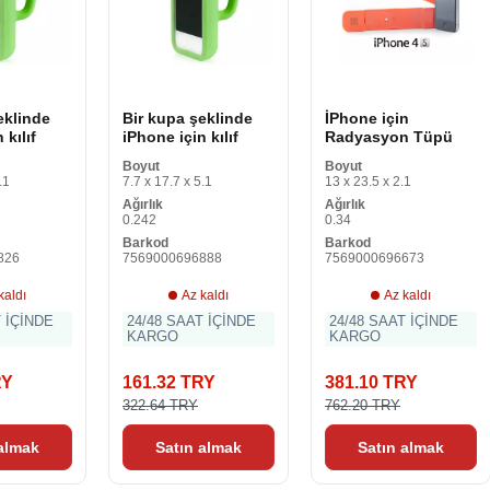
eklinde
Bir kupa şeklinde
İPhone için
 kılıf
iPhone için kılıf
Radyasyon Tüpü
Boyut
Boyut
.1
7.7 x 17.7 x 5.1
13 x 23.5 x 2.1
Ağırlık
Ağırlık
0.242
0.34
Barkod
Barkod
826
7569000696888
7569000696673
kaldı
Az kaldı
Az kaldı
T İÇİNDE
24/48 SAAT İÇİNDE
24/48 SAAT İÇİNDE
KARGO
KARGO
RY
161.32 TRY
381.10 TRY
322.64 TRY
762.20 TRY
 almak
Satın almak
Satın almak