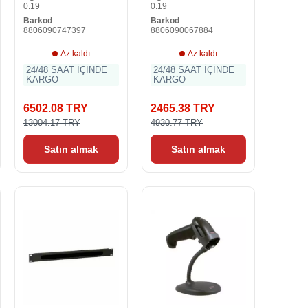
0.19
0.19
Barkod
Barkod
8806090747397
8806090067884
Az kaldı
Az kaldı
24/48 SAAT İÇİNDE
24/48 SAAT İÇİNDE
KARGO
KARGO
6502.08 TRY
2465.38 TRY
13004.17 TRY
4930.77 TRY
Satın almak
Satın almak