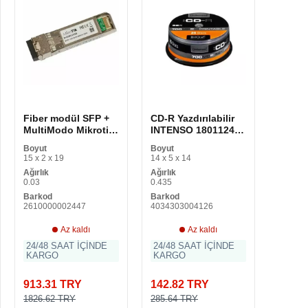
Fiber modül SFP +
CD-R Yazdırılabilir
MultiModo Mikrotik
INTENSO 1801124
S + 85DLC03D 300
52x 700 MB 25 adet
Boyut
Boyut
m
700 MB
15 x 2 x 19
14 x 5 x 14
Ağırlık
Ağırlık
0.03
0.435
Barkod
Barkod
2610000002447
4034303004126
Az kaldı
Az kaldı
24/48 SAAT İÇİNDE
24/48 SAAT İÇİNDE
KARGO
KARGO
913.31 TRY
142.82 TRY
1826.62 TRY
285.64 TRY