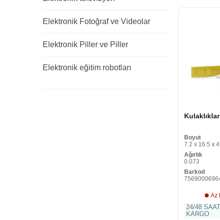
Elektronik Fotoğraf ve Videolar
Elektronik Piller ve Piller
Elektronik eğitim robotları
Kulaklıkla
Boyut
7.2 x 16.5 x 4
Ağırlık
0.073
Barkod
7569000696
Az 
24/48 SAA
KARGO