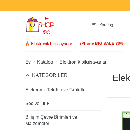
Katalog
iPhone BIG SALE 70%
Elektronik bilgisayarlar
Ev
Katalog
Elektronik bilgisayarlar
Moda aksesu
Elek
KATEGORILER
Giyim ve Ayakkab
Aksesuarlar
Elektronik Telefon ve Tabletler
Güneş gözlüğü
Ses ve Hi-Fi
Mücevher
Bilişim Çevre Birimleri ve
Kol saati
Malzemeleri