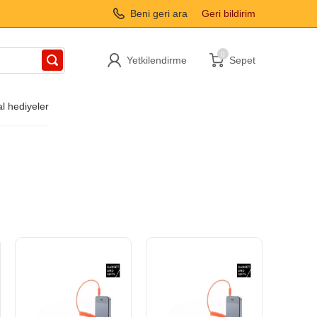
Beni geri ara
Geri bildirim
0
Yetkilendirme
Sepet
al hediyeler