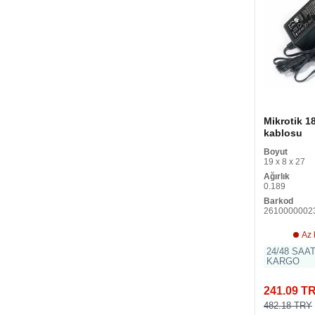
Mikrotik 
kablosu
Boyut
19 x 8 x 27
Ağırlık
0.189
Barkod
2610000002
Az 
24/48 SAA
KARGO
241.09 T
482.18 TRY