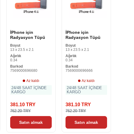
İPhone için
İPhone için
Radyasyon Tüpü
Radyasyon Tüpü
Boyut
Boyut
13 x 23.5 x 2.1
13 x 23.5 x 2.1
Ağırlık
Ağırlık
0.34
0.34
Barkod
Barkod
7569000696680
7569000696666
Az kaldı
Az kaldı
24/48 SAAT İÇİNDE
24/48 SAAT İÇİNDE
KARGO
KARGO
381.10 TRY
381.10 TRY
762.20 TRY
762.20 TRY
Satın almak
Satın almak