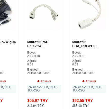
18POW güç
Mikrotik PoE
Mikrotik
Enjektör
FBA_RBGPOE
NADACA0085
Gigabit Ethernet
Boyut
Boyut
RBPOE 10/100Mbps
PoE Enjektörü
2 x 2 x 18
2 x 2 x 21
Ağırlık
Ağırlık
0.03
0.03
Barkod
Barkod
348
2610000002386
2610000002393
kaldı
Az kaldı
Az kaldı
T İÇİNDE
24/48 SAAT İÇİNDE
24/48 SAAT İÇİNDE
KARGO
KARGO
RY
105.97 TRY
192.55 TRY
211.94 TRY
385.10 TRY