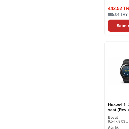
442.52 T
885.04 TRY
Satın
Huawei 1. 2
saat (Revi
Boyut
9.54 x 8.03 x
Ağırlık