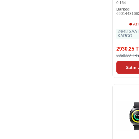
0.164
Barkod
6901443166
Az 
24/48 SAA
KARGO
2930.25 
5860.50 TR
Satın