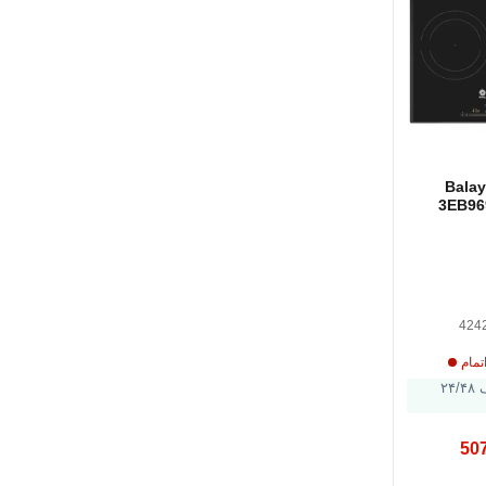
پانل القایی Balay
3EB96
سرخ کردن سنسور 60
سانتی متر 7400 W
424
تمام
ارسال ظرف ۲۴/۴۸
50