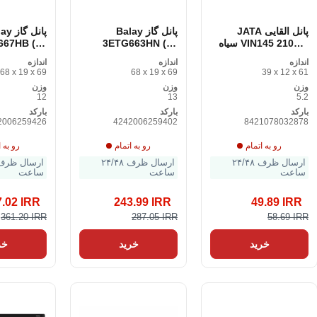
پانل القایی JATA
پانل گاز Balay
پانل گا
VIN145 2100W سیاه
3ETG663HN (60
667HB (60
2100 وات
سانتی متر) 60 سانتی
اندازه
اندازه
اندازه
متر
متر
68 x 19 x 69
68 x 19 x 69
39 x 12 x 61
وزن
وزن
وزن
12
13
5.2
بارکد
بارکد
بارکد
2006259426
4242006259402
8421078032878
رو به اتمام
رو به اتمام
رو به ا
ارسال ظرف ۲۴/۴۸
ارسال ظرف ۲۴/۴۸
ساعت
ساعت
ساعت
7.02 IRR
243.99 IRR
49.89 IRR
361.20 IRR
287.05 IRR
58.69 IRR
خرید
خرید
خر