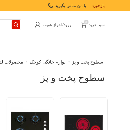
بازخورد
با من تماس بگیرید
0
سبد خرید
ورود/احراز هویت
سطوح پخت و پز
لوازم خانگی کوچک
محصولات لذی
مد لوازم جانبی
سطوح پخت و پز