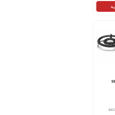
ید
5
Optim
843