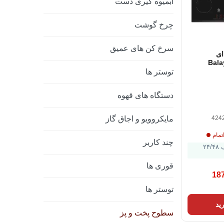
آبمیوه گیری دست
چرخ گوشت
سرخ کن های عمیق
ای
میکی Balay
3EB720LR 60 سانتی
توستر ها
دستگاه های قهوه
424
مایکروویو و اجاق گاز
تمام
چند کاربر
ارسال ظرف ۲۴/۴۸
قوری ها
18
توستر ها
ید
سطوح پخت و پز