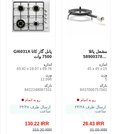
مشعل پائلا
پانل گاز کاتا GI6031X
5890037830
7500 وات
Optimgas (Ø 35-60
اندازه
اندازه
سانتی متر)
65.42 x 19.07 x 69.76
45 x 45 x 15
وزن
وزن
12.096
5
بارکد
بارکد
8422248067331
8437006757041
رو به اتمام
رو به اتمام
ارسال ظرف ۲۴/۴۸
ارسال ظرف ۲۴/۴۸
ساعت
ساعت
130.22 IRR
26.43 IRR
153.20 IRR
31.09 IRR