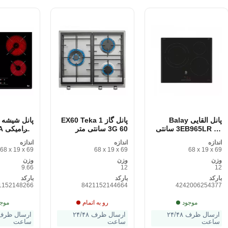
پانل القایی Balay
پانل گاز EX60 Teka 1
پانل شیشه 
3EB965LR 60 سانتی
3G 60 سانتی متر
سر
متر 59. 2 سانتی متر
ERAMICAS
اندازه
اندازه
اندازه
60 سانتی متر 7400
68 x 19 x 69
68 x 19 x 69
68 x 19 x 69
وات
سانتی متر
وزن
وزن
وزن
9.66
12
12
بارکد
بارکد
بارکد
1152148266
8421152144664
4242006254377
موجود
رو به اتمام
موج
ارسال ظرف ۲۴/۴۸
ارسال ظرف ۲۴/۴۸
ساعت
ساعت
ساعت