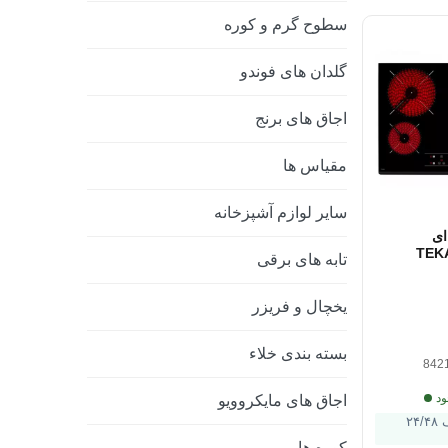
سطوح گرم و کوره
گلدان های فوندو
اجاق های برنج
مقیاس ها
سایر لوازم آشپزخانه
ای
امیکی TEKA
تابه های برقی
VITROC
60 سانتی متر 60
یخچال و فریزر
بسته بندی خلاء
842
ود
اجاق های مایکروویو
ارسال ظرف ۲۴/۴۸
کوره ها