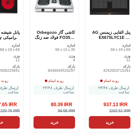
پنل القایی زیمنس AG
کاشی گاز Orbegozo
پانل شیشه 
EX675LYC1E 60
FO3500 فولاد ضد زنگ
سرا
سانتی متر 60 سانتی
3 اسلب سیاه
اندازه
اندازه
اندازه
متر
متر 60 سانتی متر
68 x 19 x 69
66 x 13 x 35
68 x 19 x 69
وزن
وزن
وزن
12
4
12
بارکد
بارکد
بارکد
2006225841
8436044533297
4242003715291
رو به اتمام
رو به اتمام
رو به ا
ارسال ظرف ۲۴/۴۸
ارسال ظرف ۲۴/۴۸
ساعت
ساعت
ساعت
7.65 IRR
80.39 IRR
937.13 IRR
220.76 IRR
94.58 IRR
1102.51 IRR
خرید
خرید
خر