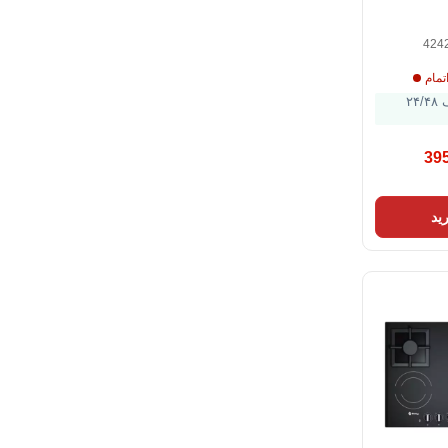
424
تمام
ارسال ظرف ۲۴/۴۸
39
ید