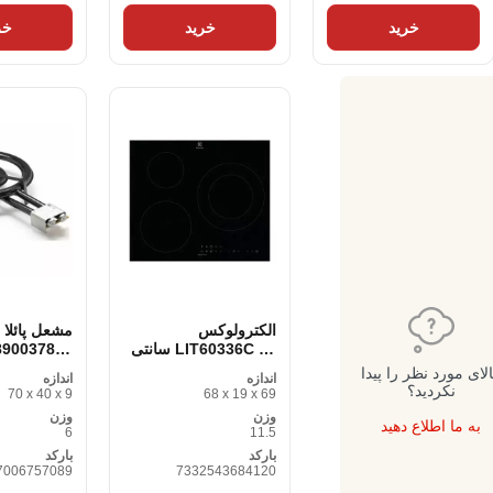
خرید
خرید
خر
الکترولوکس
مشعل پائلا
LIT60336C 60 سانتی
890037828
متر 60 سانتی متر پانل
gas (Ø 46
لای مورد نظر را پیدا
اندازه
اندازه
القایی
سانتی متر)
نکردید؟
70 x 40 x 9
68 x 19 x 69
وزن
وزن
به ما اطلاع دهید
6
11.5
بارکد
بارکد
7006757089
7332543684120