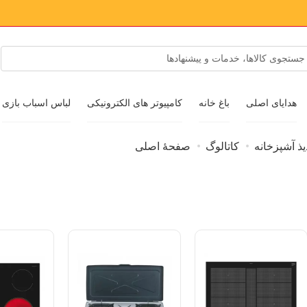
هدایای اصلی
باغ خانه
کامپیوتر های الکترونیکی
لباس اسباب بازی
ذ آشپزخانه
کاتالوگ
صفحهٔ اصلی
پوشاک و کفش
لوازم جانبی
عینک آفتابی
طلا و جواهر
ساعت مچی