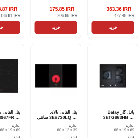
8.87 IRR
175.85 IRR
363.36 IRR
186.91 IRR
206.89 IRR
427.48 IRR
خرید
خرید
خر
پانل گاز Balay
پنل القایی بالای
پنل القایی ب
3ETG663HB 60
3EB730LQ 30 سانتی
سانتی متر 60 سانتی
متر
متر 60 سانتی متر
اندازه
اندازه
اندازه
متر
68 x 19 x 69
60 x 12 x 39
68 x 19 x 69
وزن
وزن
وزن