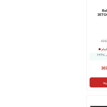
ز Balay
3ETG
سانتی متر) 60 سانتی
424
تمام
ارسال ظرف ۲۴/۴۸
30
ید