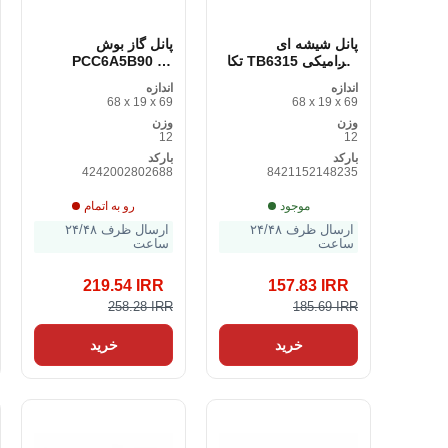
پانل شیشه ای
پانل گاز بوش
سرامیکی TB6315 تکا
PCC6A5B90 60
60 سانتی متر 60
سانتی متر 60 سانتی
اندازه
اندازه
سانتی متر
متر 1 وات
68 x 19 x 69
68 x 19 x 69
وزن
وزن
12
12
بارکد
بارکد
4242002802688
8421152148235
موجود
رو به اتمام
ارسال ظرف ۲۴/۴۸
ارسال ظرف ۲۴/۴۸
ساعت
ساعت
219.54 IRR
157.83 IRR
258.28 IRR
185.69 IRR
خرید
خرید