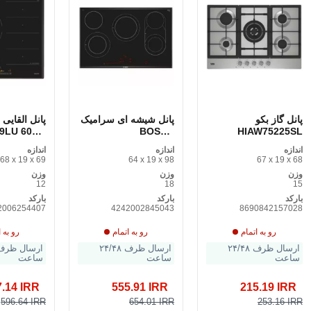
پانل گاز بکو
پانل شیشه ای سرامیک
9LU 60cm
BOSCH
HIAW75225SL
PKM875DP1D 80
اندازه
اندازه
اندازه
سانتی متر (5 سطح
68 x 19 x 69
64 x 19 x 98
67 x 19 x 68
پخت و پز)
2200 W
وزن
وزن
وزن
12
18
15
بارکد
بارکد
بارکد
2006254407
4242002845043
8690842157028
رو به اتمام
رو به اتمام
رو به ا
ارسال ظرف ۲۴/۴۸
ارسال ظرف ۲۴/۴۸
ساعت
ساعت
ساعت
7.14 IRR
555.91 IRR
215.19 IRR
596.64 IRR
654.01 IRR
253.16 IRR