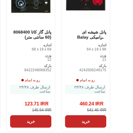
پانل شیشه ای
پانل گاز کاتا 8068400
سرامیکی Balay
(60 سانتی متر)
3EB785LQ 80 سانتی
اندازه
اندازه
متر
68 x 19 x 69
64 x 19 x 98
وزن
وزن
12
11
بارکد
بارکد
8422248068352
4242006249175
رو به اتمام
رو به اتمام
ارسال ظرف ۲۴/۴۸
ارسال ظرف ۲۴/۴۸
ساعت
ساعت
123.71 IRR
460.24 IRR
145.54 IRR
541.46 IRR
خرید
خرید