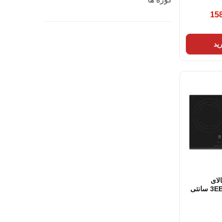
15
ید
الای
3EB967FR 60 سانتی