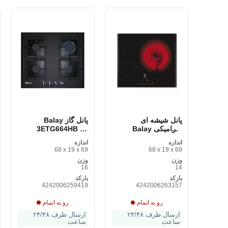
پانل شیشه ای
پانل گاز Balay
سرامیکی Balay
3ETG664HB 60
3EB767LQ 60 سانتی
سانتی متر 60 سانتی
اندازه
اندازه
متر 60 سانتی متر
متر
68 x 19 x 69
68 x 19 x 69
وزن
وزن
16
14
بارکد
بارکد
4242006259419
4242006263157
رو به اتمام
رو به اتمام
ارسال ظرف ۲۴/۴۸
ارسال ظرف ۲۴/۴۸
ساعت
ساعت