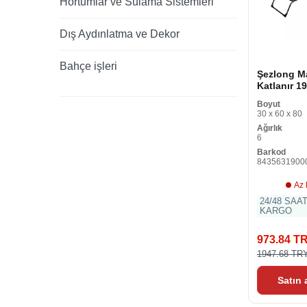
Hortumlar ve Sulama Sistemleri
Dış Aydınlatma ve Dekor
Bahçe işleri
Şezlong M
Katlanır 19
58 cm
Boyut
30 x 60 x 80
Ağırlık
6
Barkod
8435631900
Az 
24/48 SAA
KARGO
973.84 T
1947.68 TR
Satın