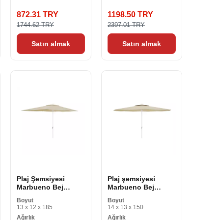
872.31 TRY
1198.50 TRY
1744.62 TRY
2397.01 TRY
Satın almak
Satın almak
Plaj Şemsiyesi
Plaj şemsiyesi
Marbueno Bej
Marbueno Bej
Polyester Çelik 200
Polyester Çelik Ø
Boyut
Boyut
x 300 cm
270 cm
13 x 12 x 185
14 x 13 x 150
Ağırlık
Ağırlık