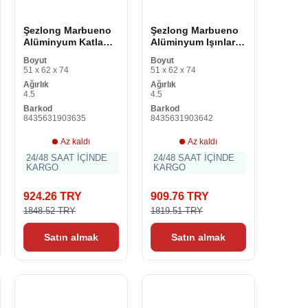
Şezlong Marbueno
Şezlong Marbueno
Alüminyum Katlama
Alüminyum Işınları
187 x 24 x 58 cm
Mavi Beyaz 187 x 24
Boyut
Boyut
x 58 cm
51 x 62 x 74
51 x 62 x 74
Ağırlık
Ağırlık
4.5
4.5
Barkod
Barkod
8435631903635
8435631903642
Az kaldı
Az kaldı
24/48 SAAT İÇİNDE
24/48 SAAT İÇİNDE
KARGO
KARGO
924.26 TRY
909.76 TRY
1848.52 TRY
1819.51 TRY
Satın almak
Satın almak