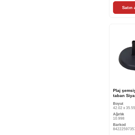
Satın
Plaj şemsiy
taban Siy
Boyut
42.02 x 35.55
Ağırlık
10.998
Barkod
8422259735