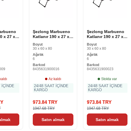
arbueno
Şezlong Marbueno
Şezlong Marbueno
0 x 27 x
Katlanır 190 x 27 x
Katlanır 190 x 27 x
58 cm
58 cm
Boyut
Boyut
30 x 60 x 80
30 x 60 x 80
Ağırlık
Ağırlık
6
6
Barkod
Barkod
009
8435631900016
8435631900023
kaldı
Az kaldı
Stokta var
T İÇİNDE
24/48 SAAT İÇİNDE
24/48 SAAT İÇİNDE
KARGO
KARGO
RY
973.84 TRY
973.84 TRY
Y
1947.68 TRY
1947.68 TRY
 almak
Satın almak
Satın almak