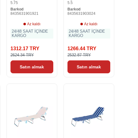
5.75
5.5
Barkod
Barkod
8435631901921
8435631903024
Az kaldı
Az kaldı
24/48 SAAT İÇİNDE
24/48 SAAT İÇİNDE
KARGO
KARGO
1312.17 TRY
1266.44 TRY
2624.34 TRY
2532.87 TRY
Satın almak
Satın almak