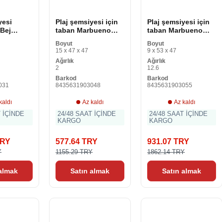
yesi
Plaj şemsiyesi için
Plaj şemsiyesi için
Bej
taban Marbueno
taban Marbueno
Çelik Ø
Siyah Plastik 45 x
Siyah Çimento 45 x
Boyut
Boyut
14 x 45 cm
33 x 44 cm
15 x 47 x 47
9 x 53 x 47
Ağırlık
Ağırlık
2
12.6
Barkod
Barkod
031
8435631903048
8435631903055
kaldı
Az kaldı
Az kaldı
T İÇİNDE
24/48 SAAT İÇİNDE
24/48 SAAT İÇİNDE
KARGO
KARGO
TRY
577.64 TRY
931.07 TRY
Y
1155.29 TRY
1862.14 TRY
 almak
Satın almak
Satın almak