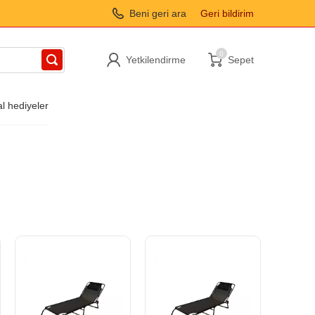
Beni geri ara
Geri bildirim
0
Yetkilendirme
Sepet
al hediyeler