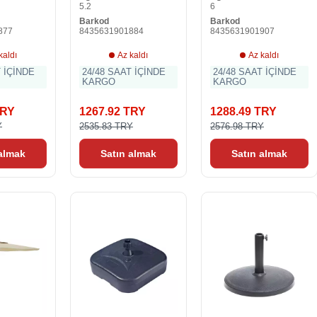
5.2
6
Barkod
Barkod
877
8435631901884
8435631901907
kaldı
Az kaldı
Az kaldı
T İÇİNDE
24/48 SAAT İÇİNDE
24/48 SAAT İÇİNDE
KARGO
KARGO
TRY
1267.92 TRY
1288.49 TRY
Y
2535.83 TRY
2576.98 TRY
 almak
Satın almak
Satın almak