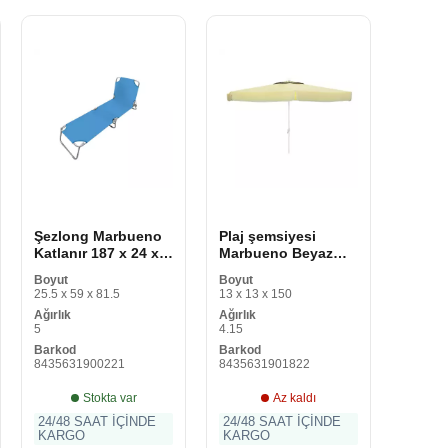
Şezlong Marbueno
Plaj şemsiyesi
Katlanır 187 x 24 x
Marbueno Beyaz
55 cm
Polyester
Boyut
Boyut
Alüminyum Ø 270
25.5 x 59 x 81.5
13 x 13 x 150
cm
Ağırlık
Ağırlık
5
4.15
Barkod
Barkod
8435631900221
8435631901822
Stokta var
Az kaldı
24/48 SAAT İÇİNDE
24/48 SAAT İÇİNDE
KARGO
KARGO