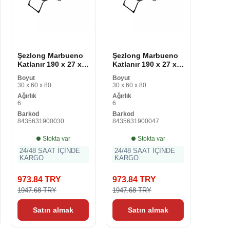
Şezlong Marbueno
Şezlong Marbueno
Katlanır 190 x 27 x
Katlanır 190 x 27 x
58 cm
58 cm
Boyut
Boyut
30 x 60 x 80
30 x 60 x 80
Ağırlık
Ağırlık
6
6
Barkod
Barkod
8435631900030
8435631900047
Stokta var
Stokta var
24/48 SAAT İÇİNDE
24/48 SAAT İÇİNDE
KARGO
KARGO
973.84 TRY
973.84 TRY
1947.68 TRY
1947.68 TRY
Satın almak
Satın almak