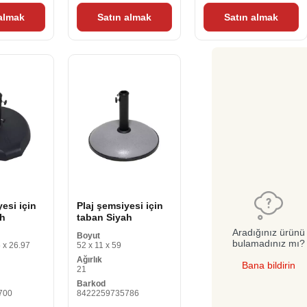
 almak
Satın almak
Satın almak
esi için
Plaj şemsiyesi için
ah
taban Siyah
Aradığınız ürünü
Boyut
bulamadınız mı?
 x 26.97
52 x 11 x 59
Ağırlık
Bana bildirin
21
Barkod
700
8422259735786