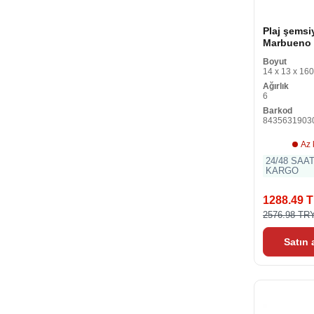
Plaj şemsi
Marbueno 
Polyester 
Boyut
300 cm
14 x 13 x 160
Ağırlık
6
Barkod
8435631903
Az 
24/48 SAA
KARGO
1288.49 
2576.98 TR
Satın