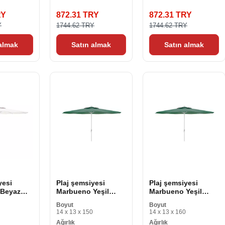
RY
872.31 TRY
872.31 TRY
Y
1744.62 TRY
1744.62 TRY
 almak
Satın almak
Satın almak
yesi
Plaj şemsiyesi
Plaj şemsiyesi
 Beyaz
Marbueno Yeşil
Marbueno Yeşil
Çelik Ø
Polyester Çelik Ø
Polyester Çelik Ø
Boyut
Boyut
270 cm
300 cm
14 x 13 x 150
14 x 13 x 160
Ağırlık
Ağırlık