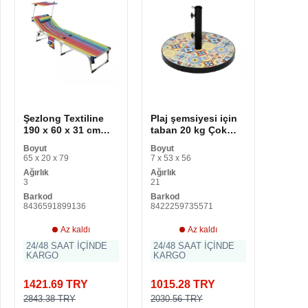
Şezlong Textiline
Plaj şemsiyesi için
190 x 60 x 31 cm
taban 20 kg Çok
Çok renkli Play
renkli
Boyut
Boyut
Station 4 Slim +
65 x 20 x 79
7 x 53 x 56
That's You! Cepler
Ağırlık
Ağırlık
Kafalık
3
21
Barkod
Barkod
8436591899136
8422259735571
Az kaldı
Az kaldı
24/48 SAAT İÇİNDE
24/48 SAAT İÇİNDE
KARGO
KARGO
1421.69 TRY
1015.28 TRY
2843.38 TRY
2030.56 TRY