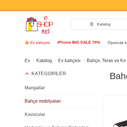
Katalog
iPhone BIG SALE 70%
Ev bahçesi
Oyuncak k
Ev
Katalog
Ev bahçesi
Bahçe, Teras ve Kır
Moda aksesu
Bahç
KATEGORILER
Giyim ve Ayakkab
Aksesuarlar
Mangallar
Güneş gözlüğü
Bahçe mobilyaları
Mücevher
Kovucular
Kol saati