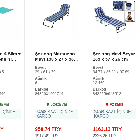
n 4 Slim +
Şezlong Marbueno
Şezlong Mavi Beyaz
ensin!
Mavi 190 x 27 x 58
185 x 57 x 26 cm
cm
Boyut
Boyut
 Trim
3.5
29 x 61 x 79
84.77 x 85.81 x 97.89
1 x 37 x
Ağırlık
Ağırlık
6
12.469
Barkod
Barkod
666
8435631901716
8422259648512
ta var
Stokta var
Az kaldı
T İÇİNDE
24/48 SAAT İÇİNDE
24/48 SAAT İÇİNDE
KARGO
KARGO
RY
958.74 TRY
1163.13 TRY
1917.49 TRY
2326.26 TRY