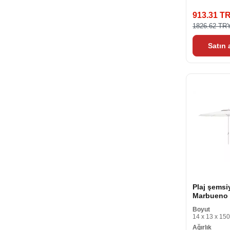
913.31 T
1826.62 TR
Satın
Plaj şemsi
Marbueno
Polyester 
Boyut
270 cm
14 x 13 x 150
Ağırlık