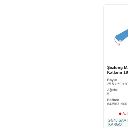
Şezlong M
Katlanır 18
55 cm
Boyut
25.5 x 59 x 8
Ağırlık
5
Barkod
8435631900
Az 
24/48 SAA
KARGO