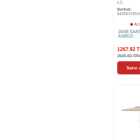
5.5
Barkod
8435631901
Az 
24/48 SAA
KARGO
1267.92 
2535.83 TR
Satın