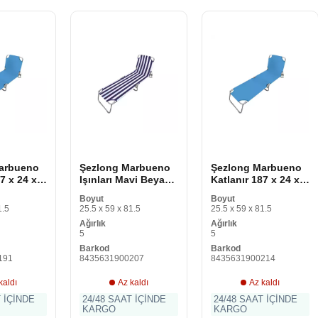
arbueno
Şezlong Marbueno
Şezlong Marbueno
7 x 24 x
Işınları Mavi Beyaz
Katlanır 187 x 24 x
187 x 24 x 55 cm
55 cm
Boyut
Boyut
1.5
25.5 x 59 x 81.5
25.5 x 59 x 81.5
Ağırlık
Ağırlık
5
5
Barkod
Barkod
191
8435631900207
8435631900214
kaldı
Az kaldı
Az kaldı
T İÇİNDE
24/48 SAAT İÇİNDE
24/48 SAAT İÇİNDE
KARGO
KARGO