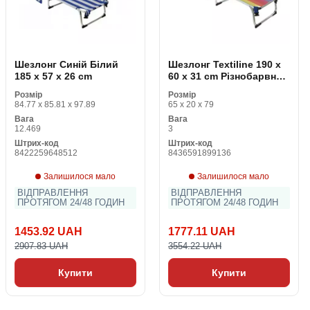
Шезлонг Синій Білий
Шезлонг Textiline 190 x
185 x 57 x 26 cm
60 x 31 cm Різнобарвний
Play Station 4 Slim + гра
Розмір
Розмір
That's You! Кишені
84.77 x 85.81 x 97.89
65 x 20 x 79
Підголовник
Вага
Вага
12.469
3
Штрих-код
Штрих-код
8422259648512
8436591899136
Залишилося мало
Залишилося мало
ВІДПРАВЛЕННЯ
ВІДПРАВЛЕННЯ
ПРОТЯГОМ 24/48 ГОДИН
ПРОТЯГОМ 24/48 ГОДИН
1453.92 UAH
1777.11 UAH
2907.83 UAH
3554.22 UAH
Купити
Купити