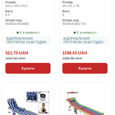
Розмір
Розмір
Підстроювання Textilene
28.5 x 48 x 53.5
29 x 61 x 79
51 x 37 x 54 cm
Вага
Вага
6.5
6
Штрих-код
Штрих-код
8435631903666
8435631901716
Є в наявності
Є в наявності
ВІДПРАВЛЕННЯ
ВІДПРАВЛЕННЯ
ПРОТЯГОМ 24/48 ГОДИН
ПРОТЯГОМ 24/48 ГОДИН
521.70 UAH
1198.43 UAH
1043.40 UAH
2396.86 UAH
Купити
Купити