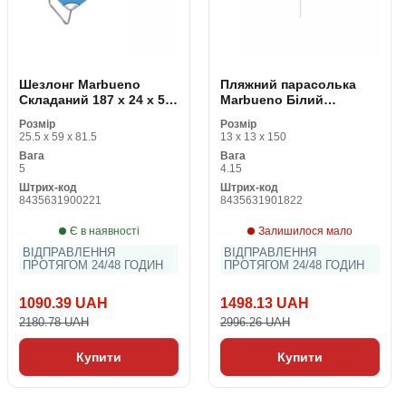
Шезлонг Marbueno
Пляжний парасолька
Складаний 187 x 24 x 55
Marbueno Білий
cm
поліестер Алюміній Ø
Розмір
Розмір
270 cm
25.5 x 59 x 81.5
13 x 13 x 150
Вага
Вага
5
4.15
Штрих-код
Штрих-код
8435631900221
8435631901822
Є в наявності
Залишилося мало
ВІДПРАВЛЕННЯ
ВІДПРАВЛЕННЯ
ПРОТЯГОМ 24/48 ГОДИН
ПРОТЯГОМ 24/48 ГОДИН
1090.39 UAH
1498.13 UAH
2180.78 UAH
2996.26 UAH
Купити
Купити