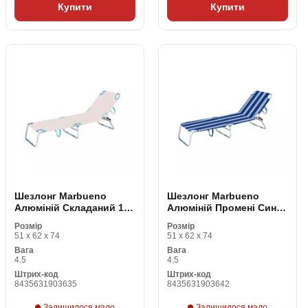
Купити
Купити
Шезлонг Marbueno
Шезлонг Marbueno
Алюміній Складаний 187
Алюміній Промені Синій
x 24 x 58 cm
Білий 187 x 24 x 58 cm
Розмір
Розмір
51 x 62 x 74
51 x 62 x 74
Вага
Вага
4.5
4.5
Штрих-код
Штрих-код
8435631903635
8435631903642
Залишилося мало
Залишилося мало