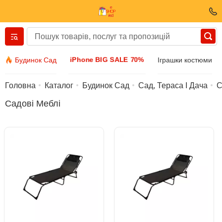
Вернуться назад
iPhone BIG SALE 70%
Будинок Сад
Іграшки костюми
Одяг та взуття
Головна
Каталог
Будинок Сад
Сад, Тераса І Дача
С
Садові Меблі
Аксесуари
Сонячні окуляри
Біжутерія
Наручний годинник