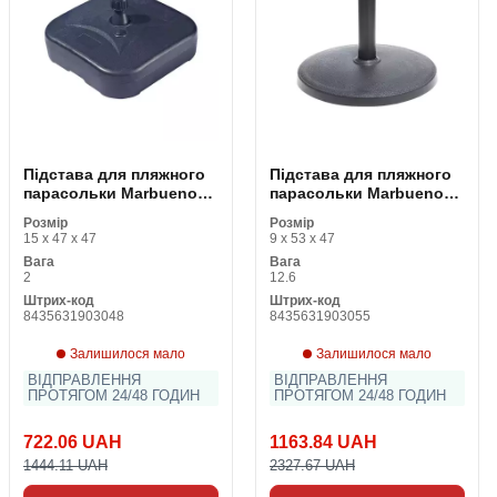
Підстава для пляжного
Підстава для пляжного
парасольки Marbueno
парасольки Marbueno
Чорний Пластик 45 x 14
Чорний Цемент 45 x 33 x
Розмір
Розмір
x 45 cm
44 cm
15 x 47 x 47
9 x 53 x 47
Вага
Вага
2
12.6
Штрих-код
Штрих-код
8435631903048
8435631903055
Залишилося мало
Залишилося мало
ВІДПРАВЛЕННЯ
ВІДПРАВЛЕННЯ
ПРОТЯГОМ 24/48 ГОДИН
ПРОТЯГОМ 24/48 ГОДИН
722.06 UAH
1163.84 UAH
1444.11 UAH
2327.67 UAH