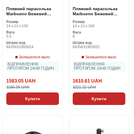
Пляжний парасолька
Пляжний парасолька
Marbueno Бежевий
Marbueno Бежевий
поліестер Сталь Ø 270
поліестер Сталь Ø 300
Розмір
Розмір
cm
cm
14 x 13 x 150
14 x 13 x 160
Вага
Вага
5.5
6
Штрих-код
Штрих-код
8435631903024
8435631903031
Залишилося мало
Залишилося мало
ВІДПРАВЛЕННЯ
ВІДПРАВЛЕННЯ
ПРОТЯГОМ 24/48 ГОДИН
ПРОТЯГОМ 24/48 ГОДИН
1583.05 UAH
1610.61 UAH
3166.09 UAH
3221.22 UAH
Купити
Купити