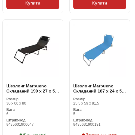
Купити
Купити
Шезлонг Marbueno
Шезлонг Marbueno
Складаний 190 x 27 x 58
Складаний 187 x 24 x 55
cm
cm
Розмір
Розмір
30 x 60 x 80
25.5 x 59 x 81.5
Вага
Вага
6
5
Штрих-код
Штрих-код
8435631900047
8435631900191
Є в наявності
Залишилося мало