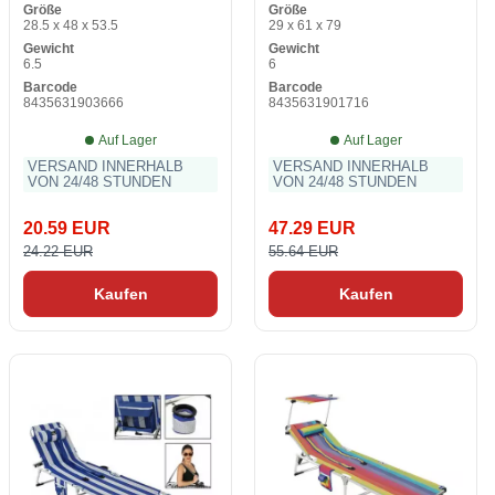
Größe
Größe
Textilene 51 x 37 x 54 cm
28.5 x 48 x 53.5
29 x 61 x 79
Gewicht
Gewicht
6.5
6
Barcode
Barcode
8435631903666
8435631901716
Auf Lager
Auf Lager
VERSAND INNERHALB
VERSAND INNERHALB
VON 24/48 STUNDEN
VON 24/48 STUNDEN
20.59 EUR
47.29 EUR
24.22 EUR
55.64 EUR
Kaufen
Kaufen