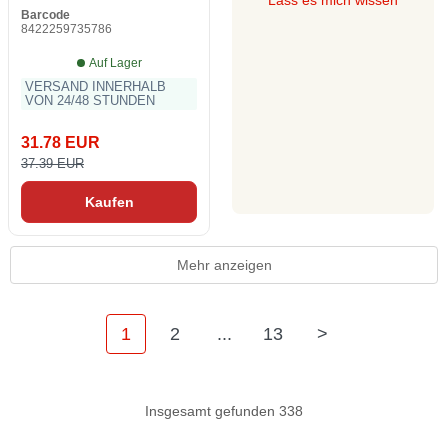
Lass es mich wissen
Barcode
8422259735786
Auf Lager
VERSAND INNERHALB
VON 24/48 STUNDEN
31.78 EUR
37.39 EUR
Kaufen
Mehr anzeigen
1
2
...
13
>
Insgesamt gefunden 338