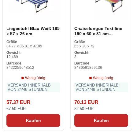
Liegestuhl Blau Weiß 185
Chaiselongue Textiline
x 57 x 26 cm
190 x 60 x 31 cm
Mehrfarbig Play Station 4
Größe
Größe
Slim + Spiel That 's You!
84.77 x 85.81 x 97.89
65 x 20 x 79
Taschen Kopfstütze
Gewicht
Gewicht
12.469
3
Barcode
Barcode
8422259648512
8436591899136
Wenig übrig
Wenig übrig
VERSAND INNERHALB
VERSAND INNERHALB
VON 24/48 STUNDEN
VON 24/48 STUNDEN
57.37 EUR
70.13 EUR
67.50 EUR
82.50 EUR
Kaufen
Kaufen