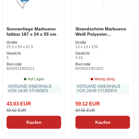
Sonnenliege Marbueno
Strandschirm Marbueno
faltbar 187 x 24 x 55 cm
Weiß Polyester
Aluminium Ø 270 cm
Größe
Größe
25.5 x 59 x 81.5
13 x 13 x 150
Gewicht
Gewicht
5
4.15
Barcode
Barcode
8435631900221
8435631901822
Auf Lager
Wenig übrig
VERSAND INNERHALB
VERSAND INNERHALB
VON 24/48 STUNDEN
VON 24/48 STUNDEN
43.03 EUR
59.12 EUR
50.62 EUR
69.55 EUR
Kaufen
Kaufen