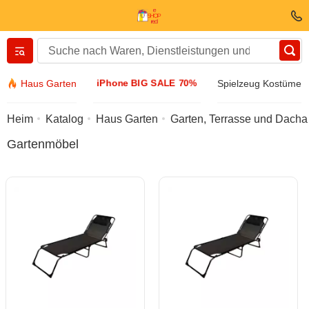
Вернуться назад
iPhone BIG SALE 70%
Haus Garten
Spielzeug Kostüme
Kleidung und Schuhe
Heim
Katalog
Haus Garten
Garten, Terrasse und Dacha
Gartenmöbel
Zubehöre
Sonnenbrille
Schmuck
Armbanduhr