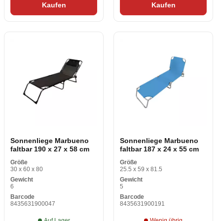
Kaufen
Kaufen
Sonnenliege Marbueno
Sonnenliege Marbueno
faltbar 190 x 27 x 58 cm
faltbar 187 x 24 x 55 cm
Größe
Größe
30 x 60 x 80
25.5 x 59 x 81.5
Gewicht
Gewicht
6
5
Barcode
Barcode
8435631900047
8435631900191
Auf Lager
Wenig übrig