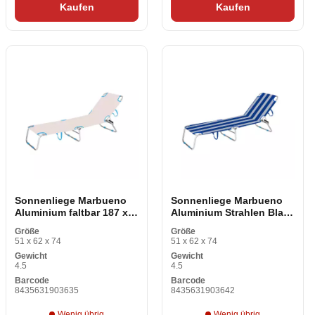
Kaufen
Kaufen
Sonnenliege Marbueno
Sonnenliege Marbueno
Aluminium faltbar 187 x
Aluminium Strahlen Blau
24 x 58 cm
Weiß 187 x 24 x 58 cm
Größe
Größe
51 x 62 x 74
51 x 62 x 74
Gewicht
Gewicht
4.5
4.5
Barcode
Barcode
8435631903635
8435631903642
Wenig übrig
Wenig übrig