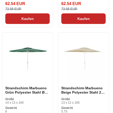
62.54 EUR
62.54 EUR
73.58 EUR
73.58 EUR
Kaufen
Kaufen
Strandschirm Marbueno
Strandschirm Marbueno
Grün Polyester Stahl Ø
Beige Polyester Stahl 200
300 cm
x 300 cm
Größe
Größe
14 x 13 x 160
13 x 12 x 185
Gewicht
Gewicht
6
5.75