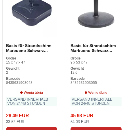
Basis für Strandschirm
Basis für Strandschirm
Marbueno Schwarz
Marbueno Schwarz
Kunststoff 45 x 14 x 45
Zement 45 x 33 x 44 cm
Größe
Größe
cm
15 x 47 x 47
9 x 53 x 47
Gewicht
Gewicht
2
12.6
Barcode
Barcode
8435631903048
8435631903055
Wenig übrig
Wenig übrig
VERSAND INNERHALB
VERSAND INNERHALB
VON 24/48 STUNDEN
VON 24/48 STUNDEN
28.49 EUR
45.93 EUR
33.52 EUR
54.03 EUR