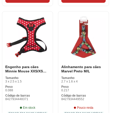
Engenho para cães
Alinhamento para cães
Minnie Mouse XXS/XS
Marvel Preto M/L
Vermelho
Tamanho
Tamanho
3 x 2.5 x 1.5
2.7 x 1.6 x 4
Peso
Peso
0.088
0.217
Código de barras
Código de barras
8427934448371
8427934449552
Em stock
Pouco resta