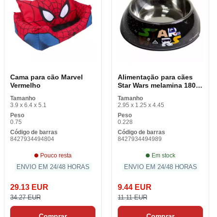
Cama para cão Marvel
Alimentação para cães
Vermelho
Star Wars melamina 180
ml Metal preto
Tamanho
Tamanho
3.9 x 6.4 x 5.1
2.95 x 1.25 x 4.45
Peso
Peso
0.75
0.228
Código de barras
Código de barras
8427934494804
8427934494989
Pouco resta
Em stock
ENVIO EM 24/48 HORAS
ENVIO EM 24/48 HORAS
29.13 EUR
9.44 EUR
34.27 EUR
11.11 EUR
Comprar
Comprar