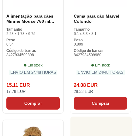
Alimentação para cães
Cama para cão Marvel
Minnie Mouse 760 ml
Colorido
melamina Metal Colorido
Tamanho
Tamanho
2.28 x 1.73 x 6.75
6.1 x 3.3 x 8.1
Peso
Peso
0.54
0.809
Código de barras
Código de barras
8427934509898
8427934509980
Em stock
Em stock
ENVIO EM 24/48 HORAS
ENVIO EM 24/48 HORAS
15.11 EUR
24.08 EUR
17.78 EUR
28.33 EUR
Comprar
Comprar