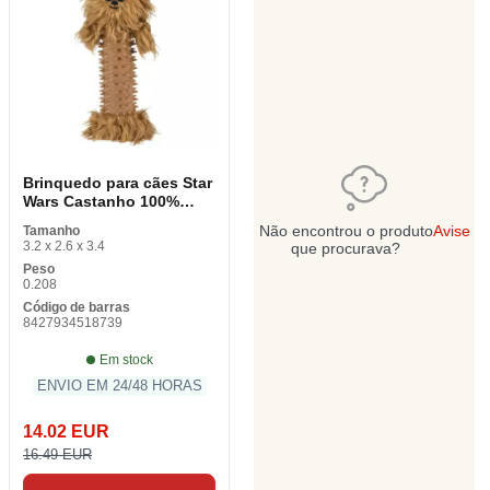
Brinquedo para cães Star
Wars Castanho 100%
poliéster
Não encontrou o produto
Avise
Tamanho
3.2 x 2.6 x 3.4
que procurava?
Peso
0.208
Código de barras
8427934518739
Em stock
ENVIO EM 24/48 HORAS
14.02 EUR
16.49 EUR