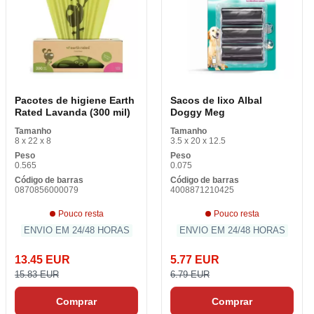
Pacotes de higiene Earth
Sacos de lixo Albal
Rated Lavanda (300 mil)
Doggy Meg
Tamanho
Tamanho
8 x 22 x 8
3.5 x 20 x 12.5
Peso
Peso
0.565
0.075
Código de barras
Código de barras
0870856000079
4008871210425
Pouco resta
Pouco resta
ENVIO EM 24/48 HORAS
ENVIO EM 24/48 HORAS
13.45 EUR
5.77 EUR
15.83 EUR
6.79 EUR
Comprar
Comprar