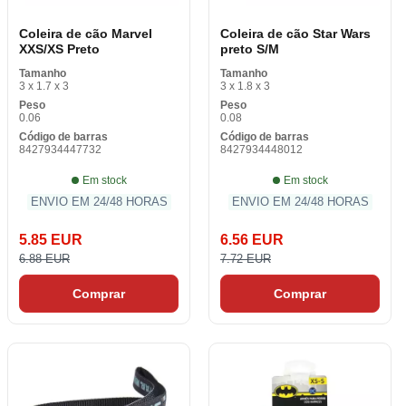
Coleira de cão Marvel
Coleira de cão Star Wars
XXS/XS Preto
preto S/M
Tamanho
Tamanho
3 x 1.7 x 3
3 x 1.8 x 3
Peso
Peso
0.06
0.08
Código de barras
Código de barras
8427934447732
8427934448012
Em stock
Em stock
ENVIO EM 24/48 HORAS
ENVIO EM 24/48 HORAS
5.85 EUR
6.56 EUR
6.88 EUR
7.72 EUR
Comprar
Comprar