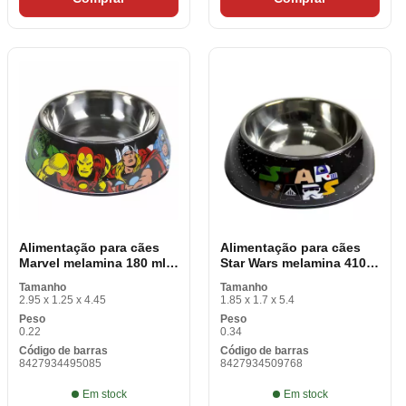
Alimentação para cães
Alimentação para cães
Marvel melamina 180 ml
Star Wars melamina 410
Metal Vermelho
ml Metal Colorido
Tamanho
Tamanho
2.95 x 1.25 x 4.45
1.85 x 1.7 x 5.4
Peso
Peso
0.22
0.34
Código de barras
Código de barras
8427934495085
8427934509768
Em stock
Em stock