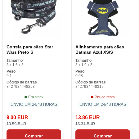
Correia para cães Star
Alinhamento para cães
Wars Preto S
Batman Azul XS/S
Tamanho
Tamanho
3 x 1.6 x 3
3 x 1.9 x 3
Peso
Peso
0.1
0.08
Código de barras
Código de barras
8427934448258
8427934448319
Em stock
Pouco resta
ENVIO EM 24/48 HORAS
ENVIO EM 24/48 HORAS
9.00 EUR
13.86 EUR
10.59 EUR
16.31 EUR
Comprar
Comprar