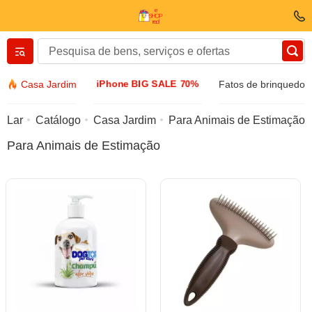
Вернуться назад
iPhone BIG SALE 70%
Casa Jardim
Fatos de brinquedo
Roupas e sapatos
Lar
Catálogo
Casa Jardim
Para Animais de Estimação
Para Animais de Estimação
Acessórios
Óculos de sol
Bijuteria
Relógio de algemas