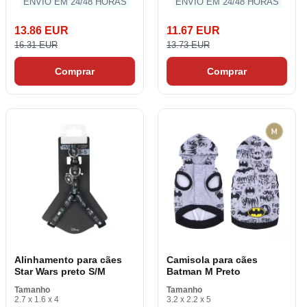
ENVIO EM 24/48 HORAS
ENVIO EM 24/48 HORAS
13.86 EUR
11.67 EUR
16.31 EUR
13.73 EUR
Comprar
Comprar
Alinhamento para cães
Camisola para cães
Star Wars preto S/M
Batman M Preto
Tamanho
Tamanho
2.7 x 1.6 x 4
3.2 x 2.2 x 5