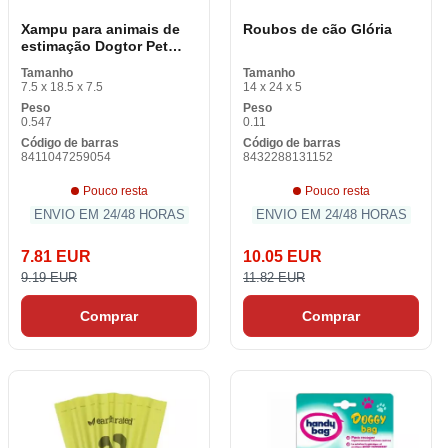
Xampu para animais de
Roubos de cão Glória
estimação Dogtor Pet
Care Dog Aloe Vera 500
Tamanho
Tamanho
ml
7.5 x 18.5 x 7.5
14 x 24 x 5
Peso
Peso
0.547
0.11
Código de barras
Código de barras
8411047259054
8432288131152
Pouco resta
Pouco resta
ENVIO EM 24/48 HORAS
ENVIO EM 24/48 HORAS
7.81 EUR
10.05 EUR
9.19 EUR
11.82 EUR
Comprar
Comprar