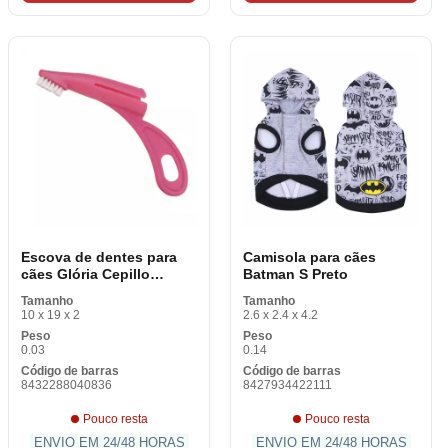
Escova de dentes para
Camisola para cães
cães Glória Cepillo
Batman S Preto
Dientes
Tamanho
Tamanho
10 x 19 x 2
2.6 x 2.4 x 4.2
Peso
Peso
0.03
0.14
Código de barras
Código de barras
8432288040836
8427934422111
Pouco resta
Pouco resta
ENVIO EM 24/48 HORAS
ENVIO EM 24/48 HORAS