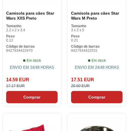
Camisola para cães Star
Camisola para cães Star
Wars XXS Preto
Wars M Preto
Tamanho
Tamanho
2.2 x 2 x 3.4
3 x 2 x 5
Peso
Peso
0.12
0.21
Código de barras
Código de barras
8427934422470
8427934422531
Em stock
Em stock
ENVIO EM 24/48 HORAS
ENVIO EM 24/48 HORAS
14.59 EUR
17.51 EUR
17.17 EUR
20.60 EUR
Comprar
Comprar