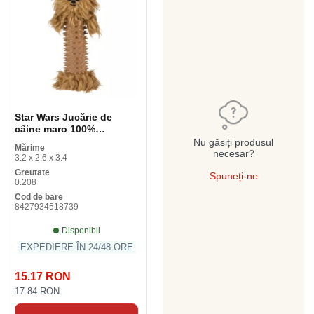
Star Wars Jucărie de
câine maro 100%
poliester
Nu găsiți produsul
Mărime
necesar?
3.2 x 2.6 x 3.4
Greutate
Spuneți-ne
0.208
Cod de bare
8427934518739
Disponibil
EXPEDIERE ÎN 24/48 ORE
15.17 RON
17.84 RON