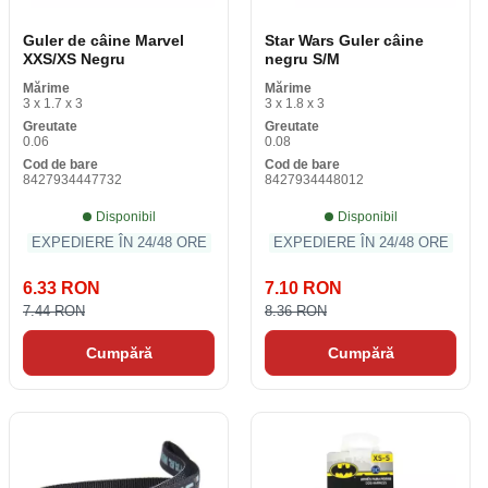
Guler de câine Marvel
Star Wars Guler câine
XXS/XS Negru
negru S/M
Mărime
Mărime
3 x 1.7 x 3
3 x 1.8 x 3
Greutate
Greutate
0.06
0.08
Cod de bare
Cod de bare
8427934447732
8427934448012
Disponibil
Disponibil
EXPEDIERE ÎN 24/48 ORE
EXPEDIERE ÎN 24/48 ORE
6.33 RON
7.10 RON
7.44 RON
8.36 RON
Cumpără
Cumpără