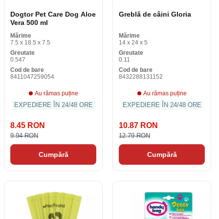
Dogtor Pet Care Dog Aloe
Greblă de câini Gloria
Vera 500 ml
Mărime
Mărime
7.5 x 18.5 x 7.5
14 x 24 x 5
Greutate
Greutate
0.547
0.11
Cod de bare
Cod de bare
8411047259054
8432288131152
Au rămas puține
Au rămas puține
EXPEDIERE ÎN 24/48 ORE
EXPEDIERE ÎN 24/48 ORE
8.45 RON
10.87 RON
9.94 RON
12.79 RON
Cumpără
Cumpără