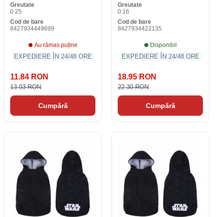
Greutate
Greutate
0.25
0.16
Cod de bare
Cod de bare
8427934449699
8427934422135
Au rămas puține
Disponibil
EXPEDIERE ÎN 24/48 ORE
EXPEDIERE ÎN 24/48 ORE
11.84 RON
18.95 RON
13.93 RON
22.30 RON
Cumpără
Cumpără