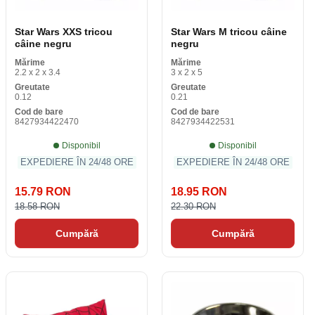
Star Wars XXS tricou
Star Wars M tricou câine
câine negru
negru
Mărime
Mărime
2.2 x 2 x 3.4
3 x 2 x 5
Greutate
Greutate
0.12
0.21
Cod de bare
Cod de bare
8427934422470
8427934422531
Disponibil
Disponibil
EXPEDIERE ÎN 24/48 ORE
EXPEDIERE ÎN 24/48 ORE
15.79 RON
18.95 RON
18.58 RON
22.30 RON
Cumpără
Cumpără