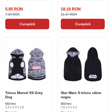
5.95 RON
18.16 RON
7.00 RON
21.37 RON
Cumpără
Cumpără
Tricou Marvel XS Grey
Star Wars S tricou câine
Dog
negru
Mărime
Mărime
2.4 x 2.4 x 3.8
2.6 x 2 x 4.2