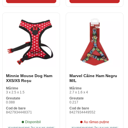
Minnie Mouse Dog Ham
Marvel Câine Ham Negru
XXS/XS Roșu
M/L
Mărime
Mărime
3 x 2.5 x 1.5
2.7 x 1.6 x 4
Greutate
Greutate
0.088
0.217
Cod de bare
Cod de bare
8427934448371
8427934449552
Disponibil
Au rămas puține