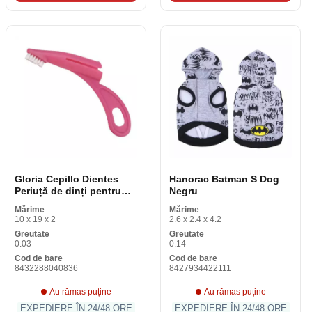
Gloria Cepillo Dientes
Hanorac Batman S Dog
Periuță de dinți pentru
Negru
câini
Mărime
Mărime
10 x 19 x 2
2.6 x 2.4 x 4.2
Greutate
Greutate
0.03
0.14
Cod de bare
Cod de bare
8432288040836
8427934422111
Au rămas puține
Au rămas puține
EXPEDIERE ÎN 24/48 ORE
EXPEDIERE ÎN 24/48 ORE