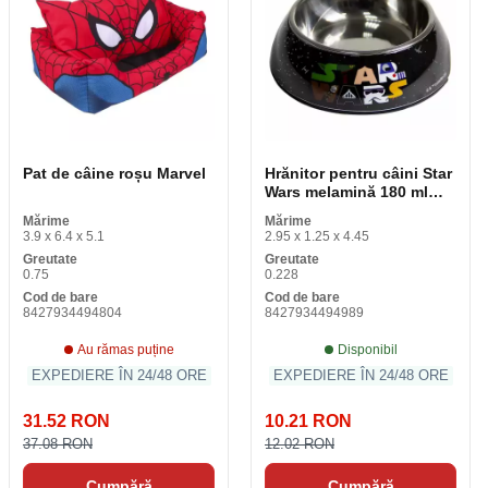
Pat de câine roșu Marvel
Hrănitor pentru câini Star
Wars melamină 180 ml
Black Metal
Mărime
Mărime
3.9 x 6.4 x 5.1
2.95 x 1.25 x 4.45
Greutate
Greutate
0.75
0.228
Cod de bare
Cod de bare
8427934494804
8427934494989
Au rămas puține
Disponibil
EXPEDIERE ÎN 24/48 ORE
EXPEDIERE ÎN 24/48 ORE
31.52 RON
10.21 RON
37.08 RON
12.02 RON
Cumpără
Cumpără