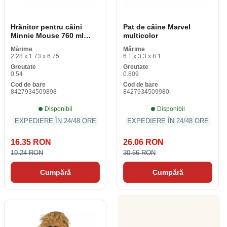
Hrănitor pentru câini
Pat de câine Marvel
Minnie Mouse 760 ml
multicolor
melamină Metal
Mărime
Mărime
multicolor
2.28 x 1.73 x 6.75
6.1 x 3.3 x 8.1
Greutate
Greutate
0.54
0.809
Cod de bare
Cod de bare
8427934509898
8427934509980
Disponibil
Disponibil
EXPEDIERE ÎN 24/48 ORE
EXPEDIERE ÎN 24/48 ORE
16.35 RON
26.06 RON
19.24 RON
30.66 RON
Cumpără
Cumpără