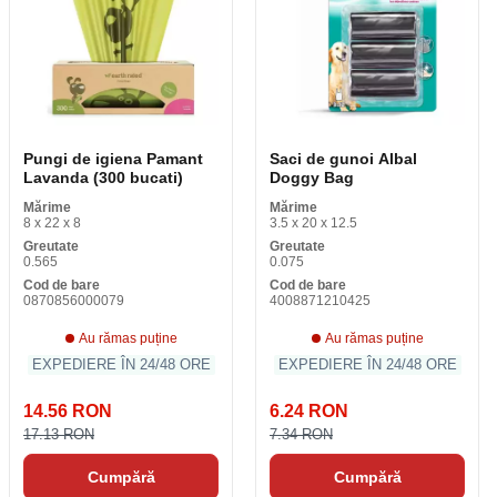
Pungi de igiena Pamant
Saci de gunoi Albal
Lavanda (300 bucati)
Doggy Bag
Mărime
Mărime
8 x 22 x 8
3.5 x 20 x 12.5
Greutate
Greutate
0.565
0.075
Cod de bare
Cod de bare
0870856000079
4008871210425
Au rămas puține
Au rămas puține
EXPEDIERE ÎN 24/48 ORE
EXPEDIERE ÎN 24/48 ORE
14.56 RON
6.24 RON
17.13 RON
7.34 RON
Cumpără
Cumpără