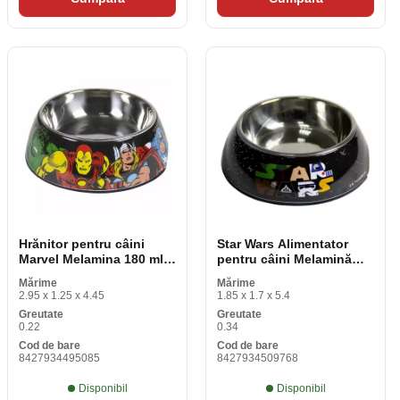
Hrănitor pentru câini
Star Wars Alimentator
Marvel Melamina 180 ml
pentru câini Melamină
Red Metal
410 ml Metal multicolor
Mărime
Mărime
2.95 x 1.25 x 4.45
1.85 x 1.7 x 5.4
Greutate
Greutate
0.22
0.34
Cod de bare
Cod de bare
8427934495085
8427934509768
Disponibil
Disponibil