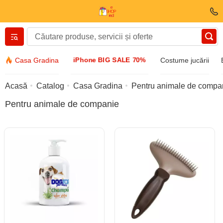
Вернуться назад
iPhone BIG SALE 70%
Casa Gradina
Costume jucării
Îmbrăcăminte și încălțăminte
Acasă
Catalog
Casa Gradina
Pentru animale de compa
Pentru animale de companie
Accesorii
Ochelari de soare
Bijuterii
Ceas de mână