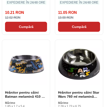
EXPEDIERE ÎN 24/48 ORE
EXPEDIERE ÎN 24/48 ORE
10.21 RON
11.05 RON
12.02 RON
13.00 RON
Cumpără
Cumpără
Hrănitor pentru câini
Hrănitor pentru câini Star
Batman melamină 410 ml
Wars 760 ml melamină
Metal Multicolor
Metal multicolor
Mărime
Mărime
1.85 x 1.7 x 5.4
2.28 x 1.73 x 6.75