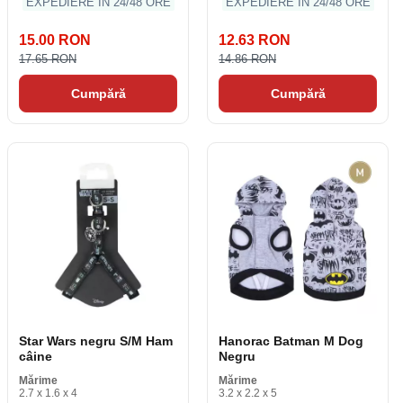
EXPEDIERE ÎN 24/48 ORE
EXPEDIERE ÎN 24/48 ORE
15.00 RON
12.63 RON
17.65 RON
14.86 RON
Cumpără
Cumpără
Star Wars negru S/M Ham
Hanorac Batman M Dog
câine
Negru
Mărime
Mărime
2.7 x 1.6 x 4
3.2 x 2.2 x 5