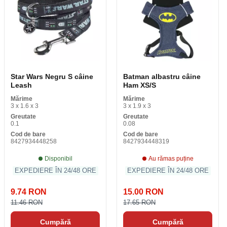
Star Wars Negru S câine
Batman albastru câine
Leash
Ham XS/S
Mărime
Mărime
3 x 1.6 x 3
3 x 1.9 x 3
Greutate
Greutate
0.1
0.08
Cod de bare
Cod de bare
8427934448258
8427934448319
Disponibil
Au rămas puține
EXPEDIERE ÎN 24/48 ORE
EXPEDIERE ÎN 24/48 ORE
9.74 RON
15.00 RON
11.46 RON
17.65 RON
Cumpără
Cumpără