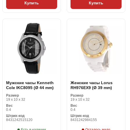
Купить
Купить
Мужские часы Kenneth
Женские часы Lorus
Cole IKC8095 (Ø 44 mm)
RH976EX9 (Ø 39 mm)
Размер
Размер
19 x 10 x 32
19 x 10 x 32
Вес
Вес
0.4
0.4
Штрих-код
Штрих-код
8431242515120
8431242984155
Есть в наличии
Осталось мало