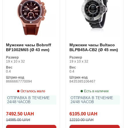
Мужские часы Bobroff
Мужские часы Bultaco
BF1002M65 (Ø 43 mm)
BLPB45A-CB2 (Ø 45 mm)
Размер
Размер
19 x 10 x 32
19 x 10 x 32
Вес
Вес
0.4
0.4
Штрих-код
Штрих-код
8666667770094
8435385106467
Осталось мало
Есть в наличии
ОТПРАВКА В ТЕЧЕНИЕ
ОТПРАВКА В ТЕЧЕНИЕ
24/48 ЧАСОВ
24/48 ЧАСОВ
7492.50 UAH
6105.00 UAH
14985.00 UAH
12210.00 UAH