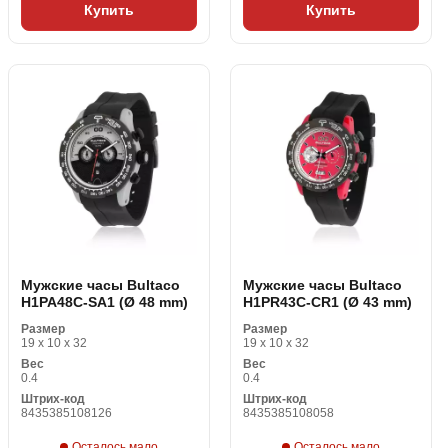
Купить
Купить
Мужские часы Bultaco
Мужские часы Bultaco
H1PA48C-SA1 (Ø 48 mm)
H1PR43C-CR1 (Ø 43 mm)
Размер
Размер
19 x 10 x 32
19 x 10 x 32
Вес
Вес
0.4
0.4
Штрих-код
Штрих-код
8435385108126
8435385108058
Осталось мало
Осталось мало