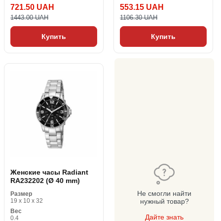
721.50 UAH
553.15 UAH
1443.00 UAH
1106.30 UAH
Купить
Купить
Женские часы Radiant
RA232202 (Ø 40 mm)
Не смогли найти
Размер
19 x 10 x 32
нужный товар?
Вес
Дайте знать
0.4