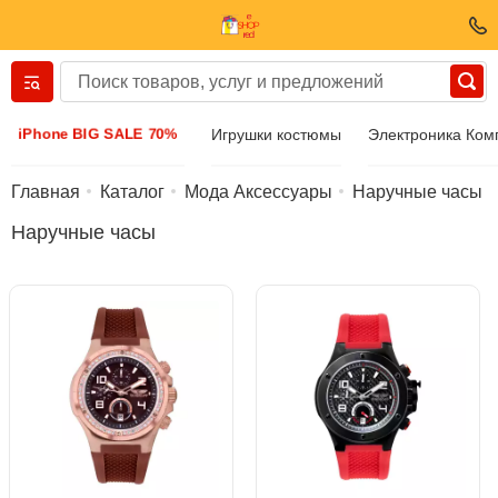
Вернуться назад
iPhone BIG SALE 70%
Игрушки костюмы
Электроника Ко
Одежда И Обувь
Главная
Каталог
Мода Аксессуары
Наручные часы
Наручные часы
Аксессуары
Солнечные очки
Бижутерия
Наручные часы