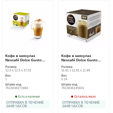
Кофе в капсулах
Кофе в капсулах
Nescafé Dolce Gusto
Nescafé Dolce Gusto
98492 Cappuccino (16
48116 Café Au Lait
Размер
Размер
uds)
Intenso (16 uds)
12.5 x 12.5 x 37.01
11.81 x 11.81 x 11.99
Вес
Вес
1
0.24
Штрих-код
Штрих-код
7613036271882
7613036145831
Есть в наличии
Осталось мало
ОТПРАВКА В ТЕЧЕНИЕ
ОТПРАВКА В ТЕЧЕНИЕ
24/48 ЧАСОВ
24/48 ЧАСОВ