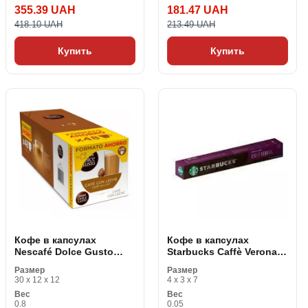
355.39 UAH
181.47 UAH
418.10 UAH
213.49 UAH
Купить
Купить
Кофе в капсулах
Кофе в капсулах
Nescafé Dolce Gusto
Starbucks Caffè Verona
Cafe Au Lait (48 uds)
(10 uds)
Размер
Размер
30 x 12 x 12
4 x 3 x 7
Вес
Вес
0.8
0.05