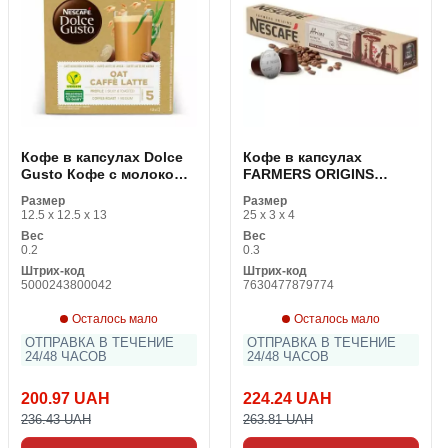
Кофе в капсулах Dolce
Кофе в капсулах
Gusto Кофе с молоком
FARMERS ORIGINS
Овес (12 uds)
Nescafé AFRICAS 1 штук
Размер
Размер
(10 uds)
12.5 x 12.5 x 13
25 x 3 x 4
Вес
Вес
0.2
0.3
Штрих-код
Штрих-код
5000243800042
7630477879774
Осталось мало
Осталось мало
ОТПРАВКА В ТЕЧЕНИЕ
ОТПРАВКА В ТЕЧЕНИЕ
24/48 ЧАСОВ
24/48 ЧАСОВ
200.97 UAH
224.24 UAH
236.43 UAH
263.81 UAH