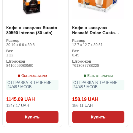
Кофе в капсулах Stracto
Кофе в капсулах
80590 Intenso (80 uds)
Nescafé Dolce Gusto
24191 Latte Macchiato
Размер
Размер
(16 uds) Карамель
20.19 x 6.6 x 39.8
12.7 x 12.7 x 30.51
Вес
Вес
1.22
0.45
Штрих-код
Штрих-код
8410559080590
7613037788228
Осталось мало
Есть в наличии
ОТПРАВКА В ТЕЧЕНИЕ
ОТПРАВКА В ТЕЧЕНИЕ
24/48 ЧАСОВ
24/48 ЧАСОВ
1145.09 UAH
158.19 UAH
1347.17 UAH
186.11 UAH
Купить
Купить