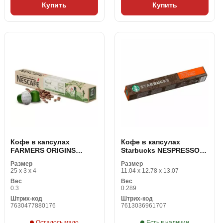
Купить
Купить
Кофе в капсулах
Кофе в капсулах
FARMERS ORIGINS
Starbucks NESPRESSO
Nescafé BRAZIL (10 uds)
NESCAFE COLOMBIA
Размер
Размер
25 x 3 x 4
11.04 x 12.78 x 13.07
Вес
Вес
0.3
0.289
Штрих-код
Штрих-код
7630477880176
7613036961707
Осталось мало
Есть в наличии