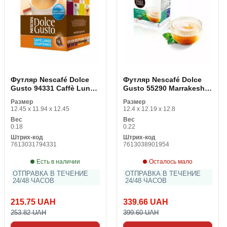
Футляр Nescafé Dolce
Футляр Nescafé Dolce
Gusto 94331 Caffè Lungo
Gusto 55290 Marrakesh
Decaffeinato (16 uds)
Style Tea (16 uds)
Размер
Размер
12.45 x 11.94 x 12.45
12.4 x 12.19 x 12.8
Вес
Вес
0.18
0.22
Штрих-код
Штрих-код
7613031794331
7613038901954
Есть в наличии
Осталось мало
ОТПРАВКА В ТЕЧЕНИЕ
ОТПРАВКА В ТЕЧЕНИЕ
24/48 ЧАСОВ
24/48 ЧАСОВ
215.75 UAH
339.66 UAH
253.82 UAH
399.60 UAH