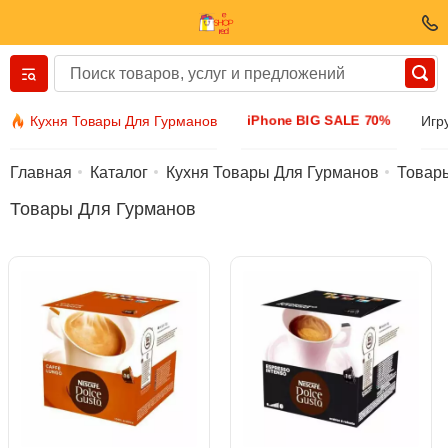
Вернуться назад
iPhone BIG SALE 70%
Кухня Товары Для Гурманов
Игр
Одежда И Обувь
Главная
Каталог
Кухня Товары Для Гурманов
Товар
Товары Для Гурманов
Аксессуары
Солнечные очки
Бижутерия
Наручные часы