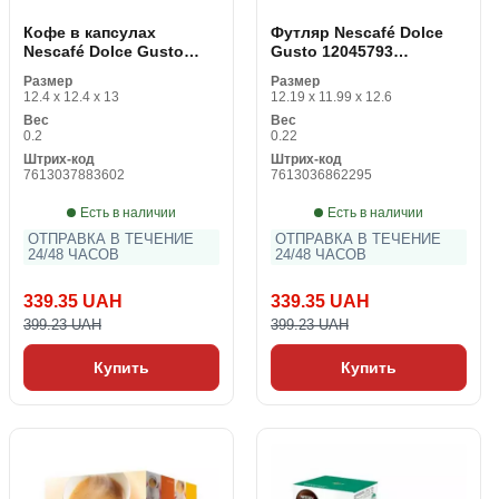
Кофе в капсулах
Футляр Nescafé Dolce
Nescafé Dolce Gusto
Gusto 12045793
98423 Lungo (16 uds)
Espresso Intenso (16
Размер
Размер
uds) 16 штук
12.4 x 12.4 x 13
12.19 x 11.99 x 12.6
Вес
Вес
0.2
0.22
Штрих-код
Штрих-код
7613037883602
7613036862295
Есть в наличии
Есть в наличии
ОТПРАВКА В ТЕЧЕНИЕ
ОТПРАВКА В ТЕЧЕНИЕ
24/48 ЧАСОВ
24/48 ЧАСОВ
339.35 UAH
339.35 UAH
399.23 UAH
399.23 UAH
Купить
Купить