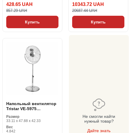
428.65 UAH
10343.72 UAH
857.29 UAH
20687.44 UAH
Купить
Купить
Напольный вентилятор
Tristar VE-5975
Серебристый 100 W
Не смогли найти
Размер
100W
33.11 x 47.88 x 42.33
нужный товар?
Вес
Дайте знать
4.842