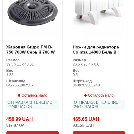
Жаровня Grupo FM B-
Ножки для радиатора
750 700W Серый 700 W
Cointra 14800 Белый
Размер
Размер
39.5 x 11 x 40.01
26.6 x 20.4 x 8.6
Вес
Вес
1.88
0.5
Штрих-код
Штрих-код
8427561007507
8430709505940
Осталось мало
Осталось мало
ОТПРАВКА В ТЕЧЕНИЕ
ОТПРАВКА В ТЕЧЕНИЕ
24/48 ЧАСОВ
24/48 ЧАСОВ
458.99 UAH
465.65 UAH
917.97 UAH
931.29 UAH