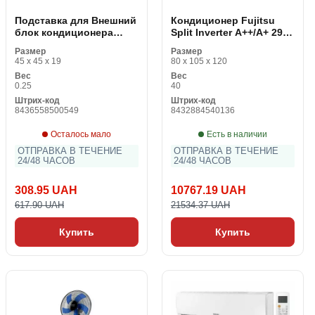
Подставка для Внешний
Кондиционер Fujitsu
блок кондиционера
Split Inverter A++/A+ 2923
ZimaKlima S0421521 (50
fg/h
Размер
Размер
x 45 cm)
45 x 45 x 19
80 x 105 x 120
Вес
Вес
0.25
40
Штрих-код
Штрих-код
8436558500549
8432884540136
Осталось мало
Есть в наличии
ОТПРАВКА В ТЕЧЕНИЕ
ОТПРАВКА В ТЕЧЕНИЕ
24/48 ЧАСОВ
24/48 ЧАСОВ
308.95 UAH
10767.19 UAH
617.90 UAH
21534.37 UAH
Купить
Купить