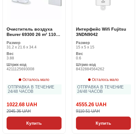
Очиститель воздуха
Интерфейс Wifi Fujitsu
Beurer 69300 26 m² 110
3NDN9042
m3/h 60W Белый (60 W)
Размер
Размер
31.2 x 21.6 x 34.4
15 x 5 x 15
Вес
Вес
3.88
0.6
Штрих-код
Штрих-код
4211125693008
8432884564262
Осталось мало
Осталось мало
ОТПРАВКА В ТЕЧЕНИЕ
ОТПРАВКА В ТЕЧЕНИЕ
24/48 ЧАСОВ
24/48 ЧАСОВ
1022.68 UAH
4555.26 UAH
2045.36 UAH
9110.51 UAH
Купить
Купить