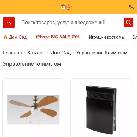
Вернуться назад
iPhone BIG SALE 70%
Дом Сад
Игрушки костюмы
Эл
Одежда И Обувь
Главная
Каталог
Дом Сад
Управление Климатом
Управление Климатом
Аксессуары
Солнечные очки
Бижутерия
Наручные часы