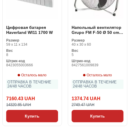
Цифровая батарея
Напольный вентилятор
Haverland WI11 1700 W
Grupo FM F-50 Ø 50 cm
200W Металл
Размер
Размер
59 x 11 x 134
40 x 30 x 60
Вес
Вес
8
5
Штрих-код
Штрих-код
8423055003666
8427561009839
Осталось мало
Осталось мало
ОТПРАВКА В ТЕЧЕНИЕ
ОТПРАВКА В ТЕЧЕНИЕ
24/48 ЧАСОВ
24/48 ЧАСОВ
7160.43 UAH
1374.74 UAH
14320.85 UAH
2749.47 UAH
Купить
Купить