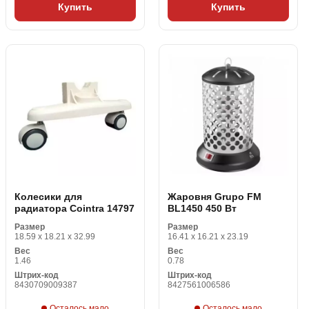
Купить
Купить
Колесики для
Жаровня Grupo FM
радиатора Cointra 14797
BL1450 450 Вт
Размер
Размер
18.59 x 18.21 x 32.99
16.41 x 16.21 x 23.19
Вес
Вес
1.46
0.78
Штрих-код
Штрих-код
8430709009387
8427561006586
Осталось мало
Осталось мало