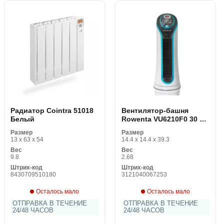
Pадиатор Cointra 51018
Вентилятор-башня
Белый
Rowenta VU6210F0 30 W
Черный/Синий
Размер
Размер
13 x 63 x 54
14.4 x 14.4 x 39.3
Вес
Вес
9.8
2.68
Штрих-код
Штрих-код
8430709510180
3121040067253
Осталось мало
Осталось мало
ОТПРАВКА В ТЕЧЕНИЕ
ОТПРАВКА В ТЕЧЕНИЕ
24/48 ЧАСОВ
24/48 ЧАСОВ