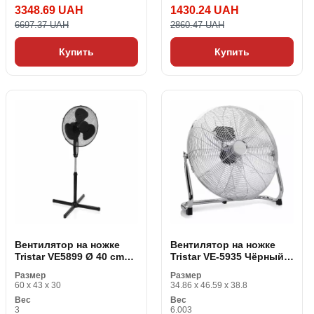
3348.69 UAH
1430.24 UAH
6697.37 UAH
2860.47 UAH
Купить
Купить
Вентилятор на ножке
Вентилятор на ножке
Tristar VE5899 Ø 40 cm
Tristar VE-5935 Чёрный
45W Чёрный
Серебристый 100 W
Размер
Размер
60 x 43 x 30
34.86 x 46.59 x 38.8
Вес
Вес
3
6.003