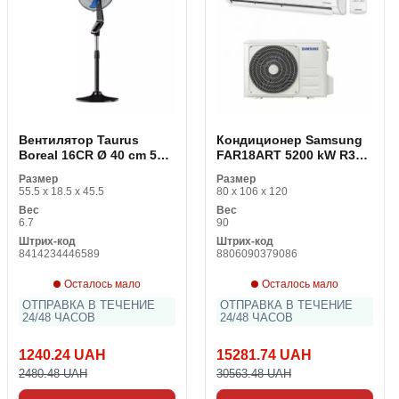
Вентилятор Taurus
Кондиционер Samsung
Boreal 16CR Ø 40 cm 50W
FAR18ART 5200 kW R32
Чёрный 60 W
A++/A++ Воздушный
Размер
Размер
фильтр Split Белый
55.5 x 18.5 x 45.5
80 x 106 x 120
A+++ A+/A++
Вес
Вес
6.7
90
Штрих-код
Штрих-код
8414234446589
8806090379086
Осталось мало
Осталось мало
ОТПРАВКА В ТЕЧЕНИЕ
ОТПРАВКА В ТЕЧЕНИЕ
24/48 ЧАСОВ
24/48 ЧАСОВ
1240.24 UAH
15281.74 UAH
2480.48 UAH
30563.48 UAH