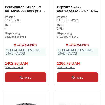
Вентилятор Grupo FM
Вертикальный
bb_S0403208 50W (Ø 105
обогреватель S&P TL40
cm) 230 W
1800 W Чёрный
Размер
Размер
40 x 30 x 60
31.5 x 14 x 42.01
Вес
Вес
4
2.58
Штрих-код
Штрих-код
8427561801051
8413893745149
Осталось мало
Осталось мало
ОТПРАВКА В ТЕЧЕНИЕ
ОТПРАВКА В ТЕЧЕНИЕ
24/48 ЧАСОВ
24/48 ЧАСОВ
1402.86 UAH
1260.78 UAH
2805.71 UAH
2521.55 UAH
Купить
Купить