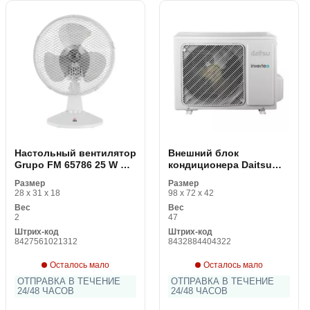
Настольный вентилятор
Внешний блок
Grupo FM 65786 25 W Ø
кондиционера Daitsu
23 cm Белый
DOS21KIDB
Размер
Размер
28 x 31 x 18
98 x 72 x 42
Вес
Вес
2
47
Штрих-код
Штрих-код
8427561021312
8432884404322
Осталось мало
Осталось мало
ОТПРАВКА В ТЕЧЕНИЕ
ОТПРАВКА В ТЕЧЕНИЕ
24/48 ЧАСОВ
24/48 ЧАСОВ