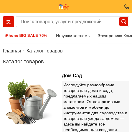
Вернуться назад
iPhone BIG SALE 70%
Игрушки костюмы
Электроника Ко
Одежда И Обувь
Главная
Каталог товаров
Каталог товаров
Аксессуары
Дом Сад
Солнечные очки
Исследуйте разнообразие
товаров для дома и сада,
предлагаемых нашим
Бижутерия
магазином. От декоративных
элементов и мебели до
инструментов для садоводства и
Наручные часы
товаров для ухода за домом —
здесь вы найдете все
необходимое для создания