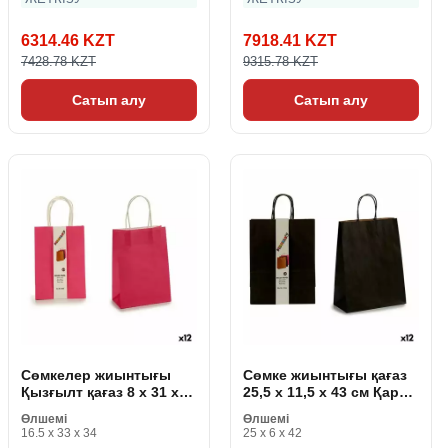
6314.46 KZT
7918.41 KZT
7428.78 KZT
9315.78 KZT
Сатып алу
Сатып алу
Сөмкелер жиынтығы
Сөмке жиынтығы қағаз
Қызғылт қағаз 8 x 31 x
25,5 x 11,5 x 43 см Қара
15 см (12 дана)
(12 дана)
Өлшемі
Өлшемі
16.5 x 33 x 34
25 x 6 x 42