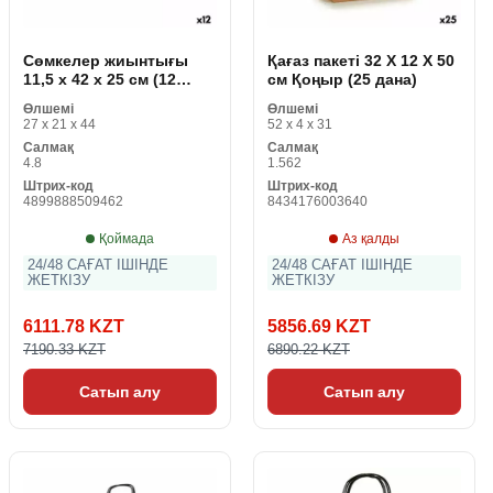
Сөмкелер жиынтығы
Қағаз пакеті 32 X 12 X 50
11,5 х 42 х 25 см (12
см Қоңыр (25 дана)
дана)
Өлшемі
Өлшемі
27 x 21 x 44
52 x 4 x 31
Салмақ
Салмақ
4.8
1.562
Штрих-код
Штрих-код
4899888509462
8434176003640
Қоймада
Аз қалды
24/48 САҒАТ ІШІНДЕ
24/48 САҒАТ ІШІНДЕ
ЖЕТКІЗУ
ЖЕТКІЗУ
6111.78 KZT
5856.69 KZT
7190.33 KZT
6890.22 KZT
Сатып алу
Сатып алу