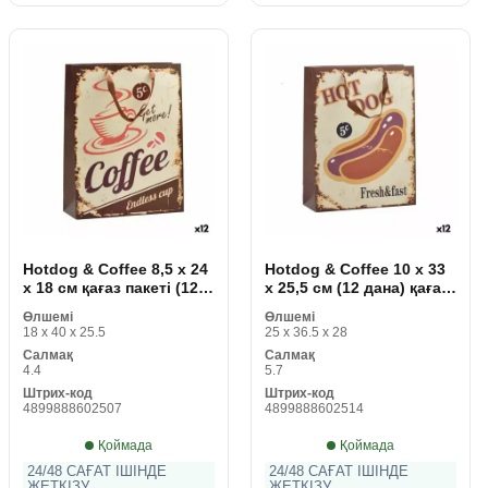
Hotdog & Coffee 8,5 x 24
Hotdog & Coffee 10 x 33
x 18 см қағаз пакеті (12
x 25,5 см (12 дана) қағаз
дана)
пакеті
Өлшемі
Өлшемі
18 x 40 x 25.5
25 x 36.5 x 28
Салмақ
Салмақ
4.4
5.7
Штрих-код
Штрих-код
4899888602507
4899888602514
Қоймада
Қоймада
24/48 САҒАТ ІШІНДЕ
24/48 САҒАТ ІШІНДЕ
ЖЕТКІЗУ
ЖЕТКІЗУ