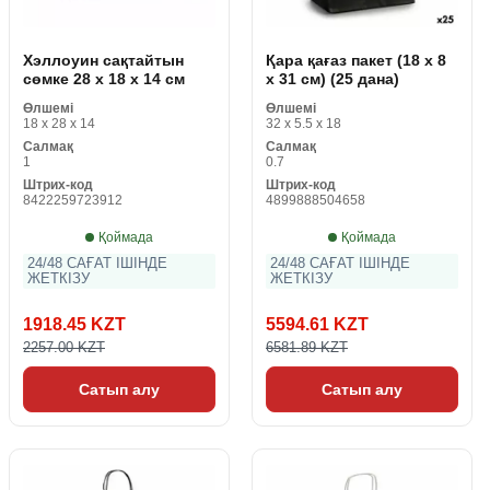
Хэллоуин сақтайтын
Қара қағаз пакет (18 x 8
сөмке 28 x 18 x 14 см
x 31 см) (25 дана)
Өлшемі
Өлшемі
18 x 28 x 14
32 x 5.5 x 18
Салмақ
Салмақ
1
0.7
Штрих-код
Штрих-код
8422259723912
4899888504658
Қоймада
Қоймада
24/48 САҒАТ ІШІНДЕ
24/48 САҒАТ ІШІНДЕ
ЖЕТКІЗУ
ЖЕТКІЗУ
1918.45 KZT
5594.61 KZT
2257.00 KZT
6581.89 KZT
Сатып алу
Сатып алу