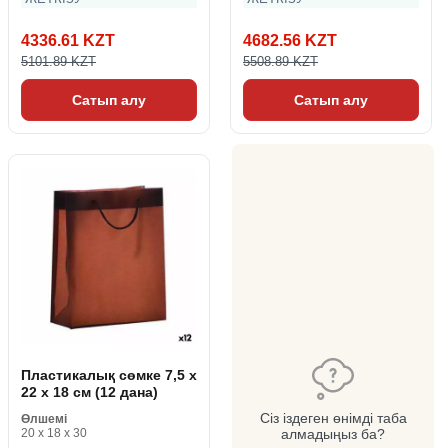
4336.61 KZT
4682.56 KZT
5101.89 KZT
5508.89 KZT
Сатып алу
Сатып алу
Пластикалық сөмке 7,5 x
22 x 18 см (12 дана)
Сіз іздеген өнімді таба
Өлшемі
20 x 18 x 30
алмадыңыз ба?