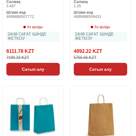
Салмақ
Салмақ
3.487
1.35
Штрих-код
Штрих-код
4899888507772
4899888509431
Аз қалды
Аз қалды
24/48 САҒАТ ІШІНДЕ
24/48 САҒАТ ІШІНДЕ
ЖЕТКІЗУ
ЖЕТКІЗУ
6111.78 KZT
4892.22 KZT
7190.33 KZT
5755.56 KZT
Сатып алу
Сатып алу