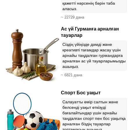
қажетті нәрсенің бәрін таба
аласыз.
~ 22729 дана
Ас үй Гурманға арналған
тауарлар
Сіздің үйіңізде дәмді және
креативті тағамдар жасау үшін
арнайы таңдалған гурмандарға
арналған ас үй тауарларымызды
ашыңыз.
~ 6821 дана
Спорт Бос уақыт
Салауатты өмір салтын және
белсенді уақыт өткізуді
бағалайтындар үшін арнайы
таңдалған спорт пен бос уақытқа
арналған біздің тауарлар
топтамасын ашыңыз.