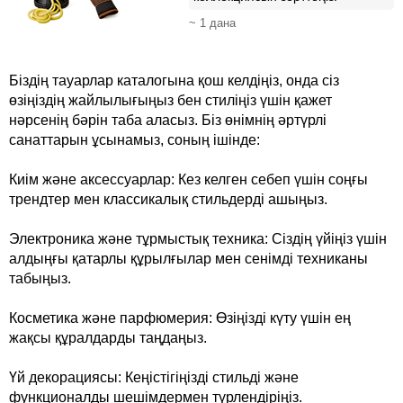
~ 1 дана
Біздің тауарлар каталогына қош келдіңіз, онда сіз
өзіңіздің жайлылығыңыз бен стиліңіз үшін қажет
нәрсенің бәрін таба аласыз. Біз өнімнің әртүрлі
санаттарын ұсынамыз, соның ішінде:
Киім және аксессуарлар: Кез келген себеп үшін соңғы
трендтер мен классикалық стильдерді ашыңыз.
Электроника және тұрмыстық техника: Сіздің үйіңіз үшін
алдыңғы қатарлы құрылғылар мен сенімді техниканы
табыңыз.
Косметика және парфюмерия: Өзіңізді күту үшін ең
жақсы құралдарды таңдаңыз.
Үй декорациясы: Кеңістігіңізді стильді және
функционалды шешімдермен түрлендіріңіз.