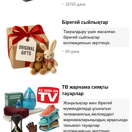
~ 16765 дана
Бірегей сыйлықтар
Таңғалдыру үшін жасалған
бірегей сыйлықтар
коллекциясын зерттеңіз.
~ 60 дана
ТВ жарнама сияқты
тауарлар
Жаңалықтар мен бірегей
мүмкіндіктерді ұсынатын
телевизиялық желілердегі
жарнамаларыңыздың арқасында
танымал тауарлар
коллекциясын зерттеңіз.