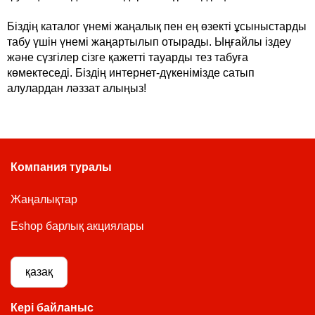
Біздің каталог үнемі жаңалық пен ең өзекті ұсыныстарды
табу үшін үнемі жаңартылып отырады. Ыңғайлы іздеу
және сүзгілер сізге қажетті тауарды тез табуға
көмектеседі. Біздің интернет-дүкенімізде сатып
алулардан ләззат алыңыз!
Компания туралы
Жаңалықтар
Eshop барлық акциялары
қазақ
Кері байланыс