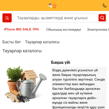
Вернуться назад
iPhone BIG SALE 70%
Ойыншық костюмдері
Электроника
Киім және аяқ киім
Басты бет
Тауарлар каталогы
Тауарлар каталогы
Аксессуарлар
Бақша үйі
Күн көзілдірігі
Біздің дүкеніміз ұсынатын үй
және бақша тауарларының
алуан түрлілігін зерттеңіз. Сәндік
Бижутерия
элементтер мен жиһаздан
бастап бағбандыққа арналған
құралдар мен үй күтіміне
Қол сағаттары
арналған тауарларға дейін -
мұнда сіз жайлы және
функционалды кеңістік құру үшін