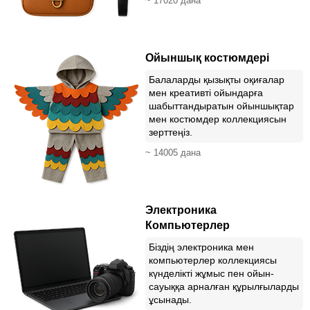
~ 17020 дана
Ойыншық костюмдері
Балаларды қызықты оқиғалар
мен креативті ойындарға
шабыттандыратын ойыншықтар
мен костюмдер коллекциясын
зерттеңіз.
~ 14005 дана
Электроника
Компьютерлер
Біздің электроника мен
компьютерлер коллекциясы
күнделікті жұмыс пен ойын-
сауыққа арналған құрылғыларды
ұсынады.