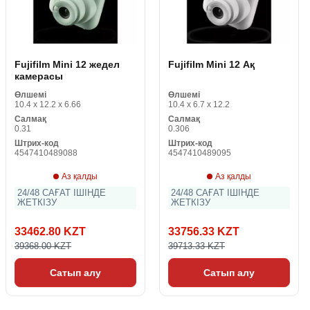
Fujifilm Mini 12 жедел
Fujifilm Mini 12 Ақ
камерасы
Өлшемі
Өлшемі
10.4 x 12.2 x 6.66
10.4 x 6.7 x 12.2
Салмақ
Салмақ
0.31
0.306
Штрих-код
Штрих-код
4547410489088
4547410489095
Аз қалды
Аз қалды
24/48 САҒАТ ІШІНДЕ
24/48 САҒАТ ІШІНДЕ
ЖЕТКІЗУ
ЖЕТКІЗУ
33462.80 KZT
33756.33 KZT
39368.00 KZT
39713.33 KZT
Сатып алу
Сатып алу