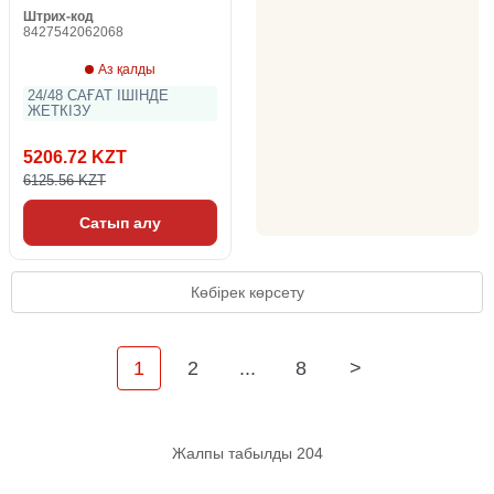
Штрих-код
8427542062068
Аз қалды
24/48 САҒАТ ІШІНДЕ
ЖЕТКІЗУ
5206.72 KZT
6125.56 KZT
Сатып алу
Көбірек көрсету
1
2
...
8
>
Жалпы табылды 204