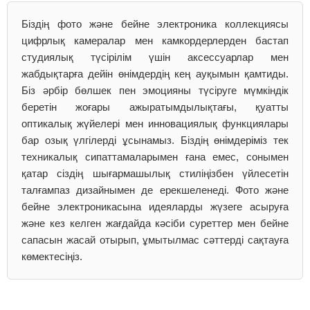
Біздің фото және бейне электроника коллекциясы
цифрлық камералар мен камкордерлерден бастап
студиялық түсірілім үшін аксессуарлар мен
жабдықтарға дейін өнімдердің кең ауқымын қамтиды.
Біз әрбір бөлшек пен эмоцияны түсіруге мүмкіндік
беретін жоғары ажыратымдылықтағы, қуатты
оптикалық жүйелері мен инновациялық функциялары
бар озық үлгілерді ұсынамыз. Біздің өнімдеріміз тек
техникалық сипаттамаларымен ғана емес, сонымен
қатар сіздің шығармашылық стиліңізбен үйлесетін
талғампаз дизайнымен де ерекшеленеді. Фото және
бейне электроникасына идеяларды жүзеге асыруға
және кез келген жағдайда кәсіби суреттер мен бейне
сапасын жасай отырып, ұмытылмас сәттерді сақтауға
көмектесіңіз.