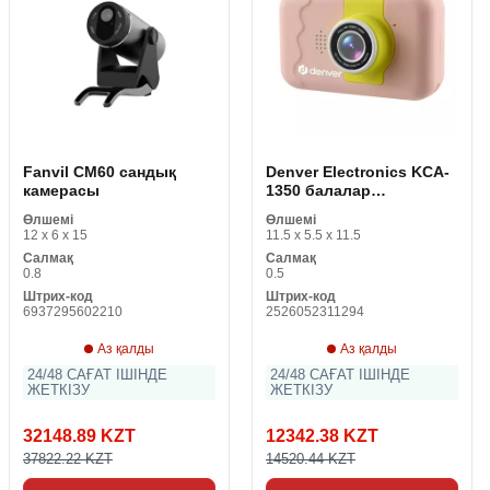
Fanvil CM60 сандық
Denver Electronics KCA-
камерасы
1350 балалар
фотоаппараты
Өлшемі
Өлшемі
12 x 6 x 15
11.5 x 5.5 x 11.5
Салмақ
Салмақ
0.8
0.5
Штрих-код
Штрих-код
6937295602210
2526052311294
Аз қалды
Аз қалды
24/48 САҒАТ ІШІНДЕ
24/48 САҒАТ ІШІНДЕ
ЖЕТКІЗУ
ЖЕТКІЗУ
32148.89 KZT
12342.38 KZT
37822.22 KZT
14520.44 KZT