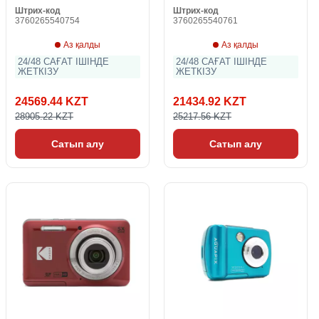
Штрих-код
Штрих-код
3760265540754
3760265540761
Аз қалды
Аз қалды
24/48 САҒАТ ІШІНДЕ
24/48 САҒАТ ІШІНДЕ
ЖЕТКІЗУ
ЖЕТКІЗУ
24569.44 KZT
21434.92 KZT
28905.22 KZT
25217.56 KZT
Сатып алу
Сатып алу