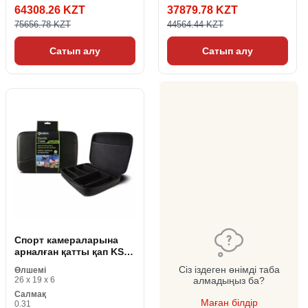
64308.26 KZT
37879.78 KZT
75656.78 KZT
44564.44 KZT
Сатып алу
Сатып алу
Спорт камераларына
арналған қатты қап KSIX
(24 x 17,5 x 5 см)
Сіз іздеген өнімді таба
Өлшемі
26 x 19 x 6
алмадыңыз ба?
Салмақ
Маған білдір
0.31