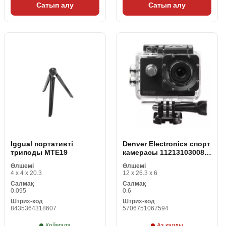
Сатып алу
Сатып алу
Iggual портативті
Denver Electronics спорт
триподы MTE19
камерасы 112131030080
Қара
Өлшемі
Өлшемі
4 x 4 x 20.3
12 x 26.3 x 6
Салмақ
Салмақ
0.095
0.6
Штрих-код
Штрих-код
8435364318607
5706751067594
Қоймада
Аз қалды