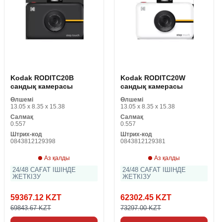
Kodak RODITC20B
Kodak RODITC20W
сандық камерасы
сандық камерасы
Өлшемі
Өлшемі
13.05 x 8.35 x 15.38
13.05 x 8.35 x 15.38
Салмақ
Салмақ
0.557
0.557
Штрих-код
Штрих-код
0843812129398
0843812129381
Аз қалды
Аз қалды
24/48 САҒАТ ІШІНДЕ
24/48 САҒАТ ІШІНДЕ
ЖЕТКІЗУ
ЖЕТКІЗУ
59367.12 KZT
62302.45 KZT
69843.67 KZT
73297.00 KZT