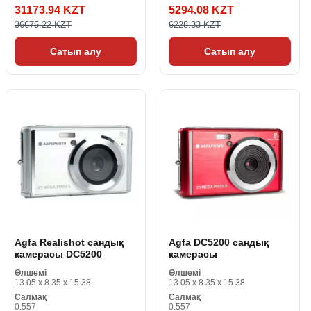
31173.94 KZT
5294.08 KZT
36675.22 KZT
6228.33 KZT
Сатып алу
Сатып алу
Agfa Realishot сандық
Agfa DC5200 сандық
камерасы DC5200
камерасы
Өлшемі
Өлшемі
13.05 x 8.35 x 15.38
13.05 x 8.35 x 15.38
Салмақ
Салмақ
0.557
0.557