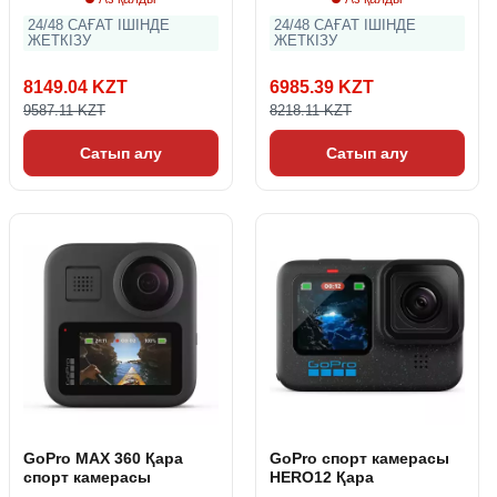
24/48 САҒАТ ІШІНДЕ
24/48 САҒАТ ІШІНДЕ
ЖЕТКІЗУ
ЖЕТКІЗУ
8149.04 KZT
6985.39 KZT
9587.11 KZT
8218.11 KZT
Сатып алу
Сатып алу
GoPro MAX 360 Қара
GoPro спорт камерасы
спорт камерасы
HERO12 Қара