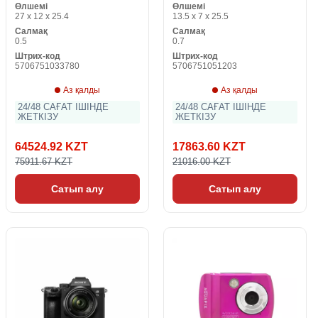
Өлшемі
Өлшемі
27 x 12 x 25.4
13.5 x 7 x 25.5
Салмақ
Салмақ
0.5
0.7
Штрих-код
Штрих-код
5706751033780
5706751051203
Аз қалды
Аз қалды
24/48 САҒАТ ІШІНДЕ
24/48 САҒАТ ІШІНДЕ
ЖЕТКІЗУ
ЖЕТКІЗУ
64524.92 KZT
17863.60 KZT
75911.67 KZT
21016.00 KZT
Сатып алу
Сатып алу