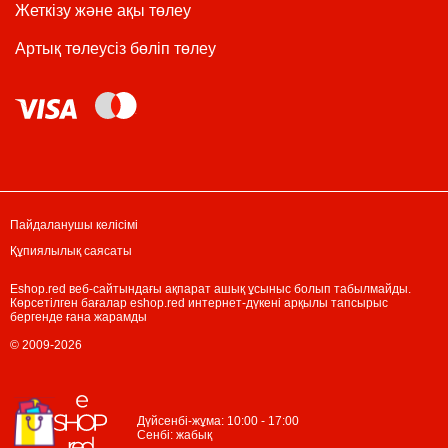
Жеткізу және ақы төлеу
Артық төлеусіз бөліп төлеу
Пайдаланушы келісімі
Құпиялылық саясаты
Eshop.red веб-сайтындағы ақпарат ашық ұсыныс болып табылмайды.
Көрсетілген бағалар eshop.red интернет-дүкені арқылы тапсырыс
бергенде ғана жарамды
© 2009-2026
Дүйсенбі-жұма: 10:00 - 17:00
Сенбі: жабық