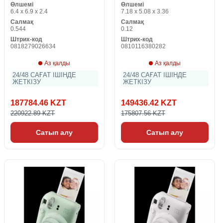
Өлшемі
Өлшемі
6.4 x 6.9 x 2.4
7.18 x 5.08 x 3.36
Салмақ
Салмақ
0.544
0.12
Штрих-код
Штрих-код
0818279026634
0810116380282
Аз қалды
Аз қалды
24/48 САҒАТ ІШІНДЕ
24/48 САҒАТ ІШІНДЕ
ЖЕТКІЗУ
ЖЕТКІЗУ
187784.46 KZT
149436.42 KZT
220922.89 KZT
175807.56 KZT
Сатып алу
Сатып алу