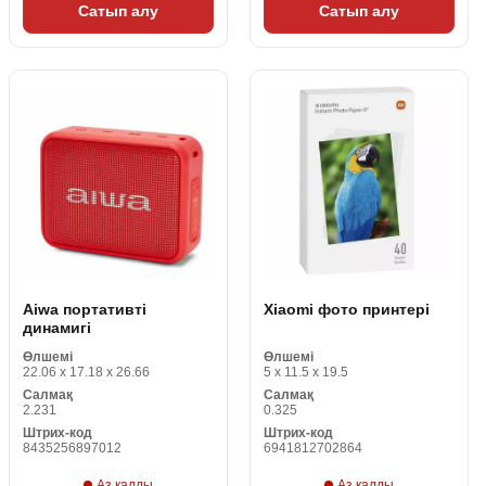
Сатып алу
Сатып алу
Aiwa портативті
Xiaomi фото принтері
динамигі
Өлшемі
Өлшемі
22.06 x 17.18 x 26.66
5 x 11.5 x 19.5
Салмақ
Салмақ
2.231
0.325
Штрих-код
Штрих-код
8435256897012
6941812702864
Аз қалды
Аз қалды