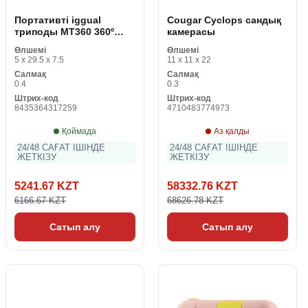
Портативті iggual
Cougar Cyclops сандық
триподы MT360 360º
камерасы
реттелетін қара
Өлшемі
Өлшемі
5 x 29.5 x 7.5
11 x 11 x 22
Салмақ
Салмақ
0.4
0.3
Штрих-код
Штрих-код
8435364317259
4710483774973
Қоймада
Аз қалды
24/48 САҒАТ ІШІНДЕ
24/48 САҒАТ ІШІНДЕ
ЖЕТКІЗУ
ЖЕТКІЗУ
5241.67 KZT
58332.76 KZT
6166.67 KZT
68626.78 KZT
Сатып алу
Сатып алу