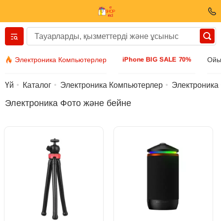
Вернуться назад
iPhone BIG SALE 70%
Электроника Компьютерлер
Ойы
Киім және аяқ киім
Үй
Каталог
Электроника Компьютерлер
Электроника
Электроника Фото және бейне
Аксессуарлар
Күн көзілдірігі
Бижутерия
Қол сағаттары