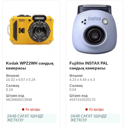
Kodak WPZ2WH сандық
Fujifilm INSTAX PAL
камерасы
сандық камерасы
Өлшемі
Өлшемі
10.32 x 6.67 x 5.24
4.23 x 4.44 x 4.3
Салмақ
Салмақ
0.18
0.04
Штрих-код
Штрих-код
0819900013948
4547410520170
Аз қалды
Аз қалды
24/48 САҒАТ ІШІНДЕ
24/48 САҒАТ ІШІНДЕ
ЖЕТКІЗУ
ЖЕТКІЗУ