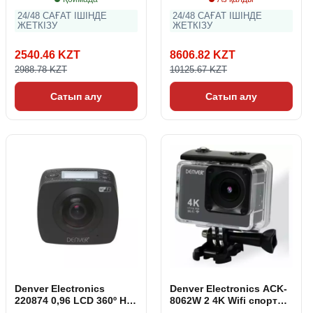
24/48 САҒАТ ІШІНДЕ
24/48 САҒАТ ІШІНДЕ
ЖЕТКІЗУ
ЖЕТКІЗУ
2540.46 KZT
8606.82 KZT
2988.78 KZT
10125.67 KZT
Сатып алу
Сатып алу
Denver Electronics
Denver Electronics ACK-
220874 0,96 LCD 360º HD
8062W 2 4K Wifi спорт
Wifi бейнекамерасы
камерасы Қара