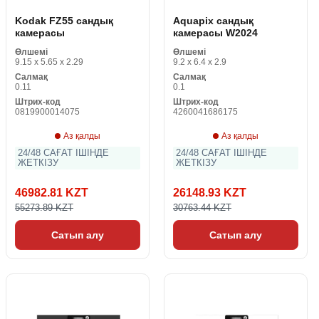
Kodak FZ55 сандық
Aquapix сандық
камерасы
камерасы W2024
Өлшемі
Өлшемі
9.15 x 5.65 x 2.29
9.2 x 6.4 x 2.9
Салмақ
Салмақ
0.11
0.1
Штрих-код
Штрих-код
0819900014075
4260041686175
Аз қалды
Аз қалды
24/48 САҒАТ ІШІНДЕ
24/48 САҒАТ ІШІНДЕ
ЖЕТКІЗУ
ЖЕТКІЗУ
46982.81 KZT
26148.93 KZT
55273.89 KZT
30763.44 KZT
Сатып алу
Сатып алу