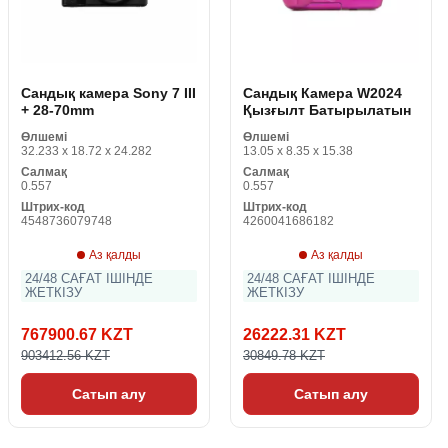
Сандық камера Sony 7 III
Сандық Камера W2024
+ 28-70mm
Қызғылт Батырылатын
Өлшемі
Өлшемі
32.233 x 18.72 x 24.282
13.05 x 8.35 x 15.38
Салмақ
Салмақ
0.557
0.557
Штрих-код
Штрих-код
4548736079748
4260041686182
Аз қалды
Аз қалды
24/48 САҒАТ ІШІНДЕ
24/48 САҒАТ ІШІНДЕ
ЖЕТКІЗУ
ЖЕТКІЗУ
767900.67 KZT
26222.31 KZT
903412.56 KZT
30849.78 KZT
Сатып алу
Сатып алу