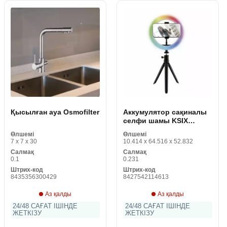
Қысылған ауа Osmofilter
Аккумулятор сақиналы
селфи шамы KSIX
BXYOUTUB01C
Өлшемі
Өлшемі
Смартфондар 12W
7 x 7 x 30
10.414 x 64.516 x 52.832
Салмақ
Салмақ
0.1
0.231
Штрих-код
Штрих-код
8435356300429
8427542114613
Аз қалды
Аз қалды
24/48 САҒАТ ІШІНДЕ
24/48 САҒАТ ІШІНДЕ
ЖЕТКІЗУ
ЖЕТКІЗУ