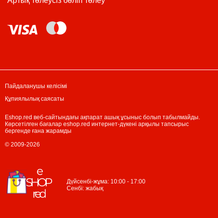
Артық төлеусіз бөліп төлеу
Пайдаланушы келісімі
Құпиялылық саясаты
Eshop.red веб-сайтындағы ақпарат ашық ұсыныс болып табылмайды.
Көрсетілген бағалар eshop.red интернет-дүкені арқылы тапсырыс
бергенде ғана жарамды
© 2009-2026
Дүйсенбі-жұма: 10:00 - 17:00
Сенбі: жабық