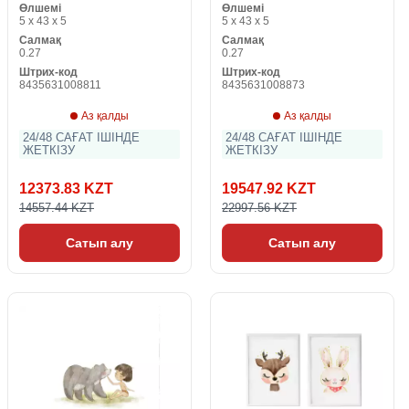
Өлшемі
Өлшемі
5 x 43 x 5
5 x 43 x 5
Салмақ
Салмақ
0.27
0.27
Штрих-код
Штрих-код
8435631008811
8435631008873
Аз қалды
Аз қалды
24/48 САҒАТ ІШІНДЕ
24/48 САҒАТ ІШІНДЕ
ЖЕТКІЗУ
ЖЕТКІЗУ
12373.83 KZT
19547.92 KZT
14557.44 KZT
22997.56 KZT
Сатып алу
Сатып алу