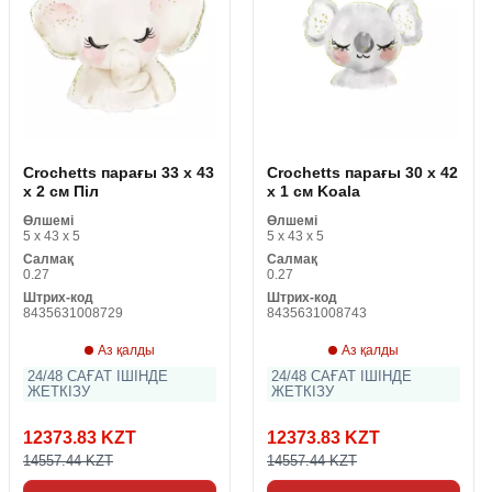
Crochetts парағы 33 x 43
Crochetts парағы 30 x 42
x 2 см Піл
x 1 см Koala
Өлшемі
Өлшемі
5 x 43 x 5
5 x 43 x 5
Салмақ
Салмақ
0.27
0.27
Штрих-код
Штрих-код
8435631008729
8435631008743
Аз қалды
Аз қалды
24/48 САҒАТ ІШІНДЕ
24/48 САҒАТ ІШІНДЕ
ЖЕТКІЗУ
ЖЕТКІЗУ
12373.83 KZT
12373.83 KZT
14557.44 KZT
14557.44 KZT