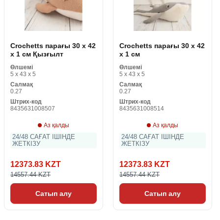
Crochetts парағы 30 x 42
Crochetts парағы 30 x 42
x 1 см Қызғылт
x 1 см
Өлшемі
Өлшемі
5 x 43 x 5
5 x 43 x 5
Салмақ
Салмақ
0.27
0.27
Штрих-код
Штрих-код
8435631008507
8435631008514
Аз қалды
Аз қалды
24/48 САҒАТ ІШІНДЕ
24/48 САҒАТ ІШІНДЕ
ЖЕТКІЗУ
ЖЕТКІЗУ
12373.83 KZT
12373.83 KZT
14557.44 KZT
14557.44 KZT
Сатып алу
Сатып алу