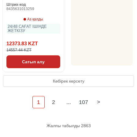
Штрих-код
8435631013259
Аз қалды
24/48 САҒАТ ІШІНДЕ
ЖЕТКІЗУ
12373.83 KZT
14557.44 KZT
Сатып алу
Көбірек көрсету
1
2
...
107
>
Жалпы табылды 2863