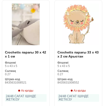
Crochetts парағы 30 x 42
Crochetts парағы 33 x 43
x 1 см
x 2 см Арыстан
Өлшемі
Өлшемі
5 x 43 x 5
5 x 43 x 5
Салмақ
Салмақ
0.27
0.27
Штрих-код
Штрих-код
8435631008521
8435631008552
Аз қалды
Аз қалды
24/48 САҒАТ ІШІНДЕ
24/48 САҒАТ ІШІНДЕ
ЖЕТКІЗУ
ЖЕТКІЗУ