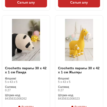
Сатып алу
Сатып алу
Crochetts парағы 30 x 42
Crochetts парағы 30 x 42
x 1 см Панда
x 1 см Жылқы
Өлшемі
Өлшемі
5 x 43 x 5
5 x 43 x 5
Салмақ
Салмақ
0.27
0.27
Штрих-код
Штрих-код
8435631008262
8435631008323
Аз қалды
Аз қалды