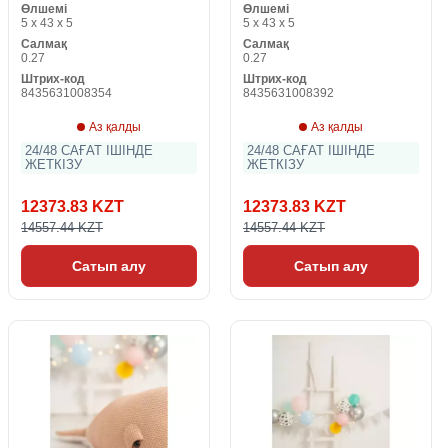
Өлшемі
Өлшемі
5 x 43 x 5
5 x 43 x 5
Салмақ
Салмақ
0.27
0.27
Штрих-код
Штрих-код
8435631008354
8435631008392
Аз қалды
Аз қалды
24/48 САҒАТ ІШІНДЕ
24/48 САҒАТ ІШІНДЕ
ЖЕТКІЗУ
ЖЕТКІЗУ
12373.83 KZT
12373.83 KZT
14557.44 KZT
14557.44 KZT
Сатып алу
Сатып алу