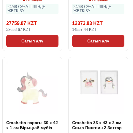
24/48 САҒАТ ІШІНДЕ
24/48 САҒАТ ІШІНДЕ
ЖЕТКІЗУ
ЖЕТКІЗУ
27759.87 KZT
12373.83 KZT
32658.67 KZT
14557.44 KZT
Сатып алу
Сатып алу
Crochetts парағы 30 x 42
Crochetts 33 x 43 x 2 см
x 1 см Бірыңғай мүйіз
Сиыр Пингвин 2 Заттар