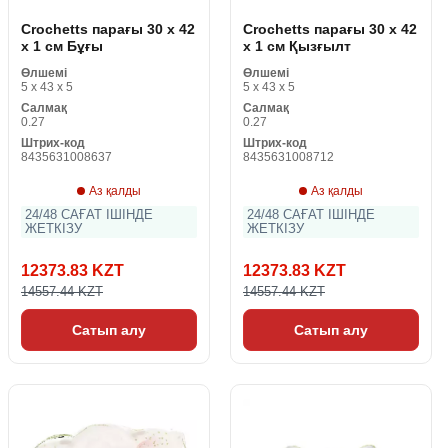
Crochetts парағы 30 x 42
Crochetts парағы 30 x 42
x 1 см Бұғы
x 1 см Қызғылт
Өлшемі
Өлшемі
5 x 43 x 5
5 x 43 x 5
Салмақ
Салмақ
0.27
0.27
Штрих-код
Штрих-код
8435631008637
8435631008712
Аз қалды
Аз қалды
24/48 САҒАТ ІШІНДЕ
24/48 САҒАТ ІШІНДЕ
ЖЕТКІЗУ
ЖЕТКІЗУ
12373.83 KZT
12373.83 KZT
14557.44 KZT
14557.44 KZT
Сатып алу
Сатып алу