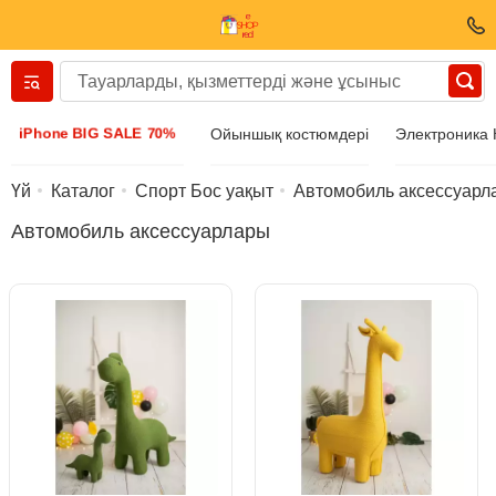
Вернуться назад
iPhone BIG SALE 70%
Ойыншық костюмдері
Электроника
Киім және аяқ киім
Үй
Каталог
Спорт Бос уақыт
Автомобиль аксессуарл
Автомобиль аксессуарлары
Аксессуарлар
Күн көзілдірігі
Бижутерия
Қол сағаттары