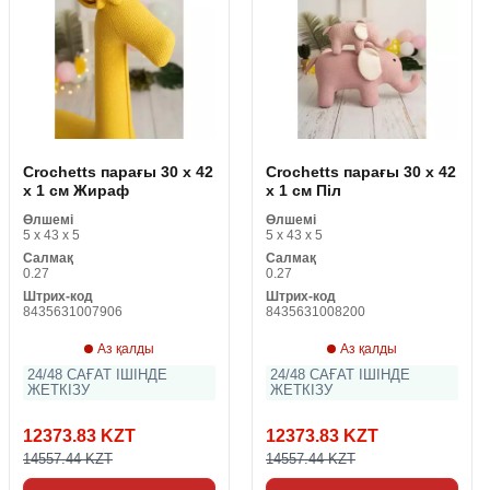
Crochetts парағы 30 x 42
Crochetts парағы 30 x 42
x 1 см Жираф
x 1 см Піл
Өлшемі
Өлшемі
5 x 43 x 5
5 x 43 x 5
Салмақ
Салмақ
0.27
0.27
Штрих-код
Штрих-код
8435631007906
8435631008200
Аз қалды
Аз қалды
24/48 САҒАТ ІШІНДЕ
24/48 САҒАТ ІШІНДЕ
ЖЕТКІЗУ
ЖЕТКІЗУ
12373.83 KZT
12373.83 KZT
14557.44 KZT
14557.44 KZT