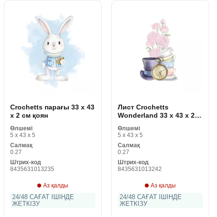
Crochetts парағы 33 x 43
Лист Crochetts
x 2 см қоян
Wonderland 33 x 43 x 2
cm
Өлшемі
Өлшемі
5 x 43 x 5
5 x 43 x 5
Салмақ
Салмақ
0.27
0.27
Штрих-код
Штрих-код
8435631013235
8435631013242
Аз қалды
Аз қалды
24/48 САҒАТ ІШІНДЕ
24/48 САҒАТ ІШІНДЕ
ЖЕТКІЗУ
ЖЕТКІЗУ