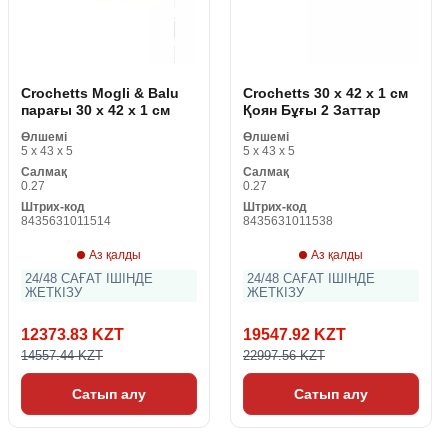
Crochetts Mogli & Balu
Crochetts 30 x 42 x 1 см
парағы 30 x 42 x 1 см
Қоян Бұғы 2 Заттар
Өлшемі
Өлшемі
5 x 43 x 5
5 x 43 x 5
Салмақ
Салмақ
0.27
0.27
Штрих-код
Штрих-код
8435631011514
8435631011538
Аз қалды
Аз қалды
24/48 САҒАТ ІШІНДЕ
24/48 САҒАТ ІШІНДЕ
ЖЕТКІЗУ
ЖЕТКІЗУ
12373.83 KZT
19547.92 KZT
14557.44 KZT
22997.56 KZT
Сатып алу
Сатып алу