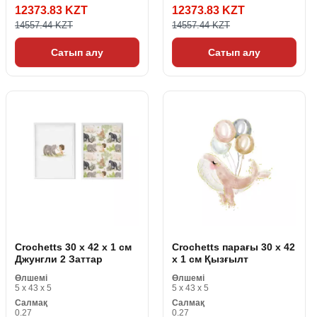
12373.83 KZT
12373.83 KZT
14557.44 KZT
14557.44 KZT
Сатып алу
Сатып алу
Crochetts 30 x 42 x 1 см
Crochetts парағы 30 x 42
Джунгли 2 Заттар
x 1 см Қызғылт
Өлшемі
Өлшемі
5 x 43 x 5
5 x 43 x 5
Салмақ
Салмақ
0.27
0.27