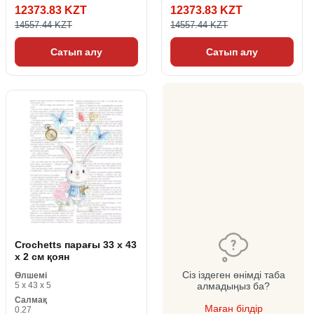
12373.83 KZT
12373.83 KZT
14557.44 KZT
14557.44 KZT
Сатып алу
Сатып алу
Crochetts парағы 33 x 43
x 2 см қоян
Сіз іздеген өнімді таба
Өлшемі
5 x 43 x 5
алмадыңыз ба?
Салмақ
Маған білдір
0.27