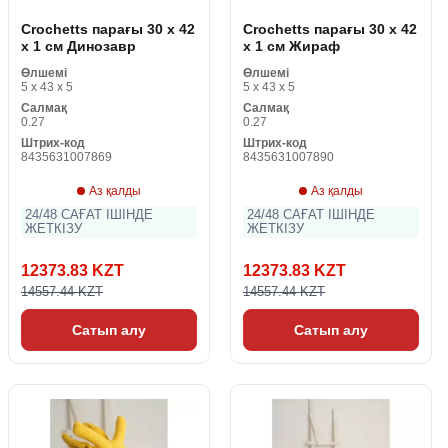
Crochetts парағы 30 x 42
Crochetts парағы 30 x 42
x 1 см Динозавр
x 1 см Жираф
Өлшемі
Өлшемі
5 x 43 x 5
5 x 43 x 5
Салмақ
Салмақ
0.27
0.27
Штрих-код
Штрих-код
8435631007869
8435631007890
Аз қалды
Аз қалды
24/48 САҒАТ ІШІНДЕ
24/48 САҒАТ ІШІНДЕ
ЖЕТКІЗУ
ЖЕТКІЗУ
12373.83 KZT
12373.83 KZT
14557.44 KZT
14557.44 KZT
Сатып алу
Сатып алу