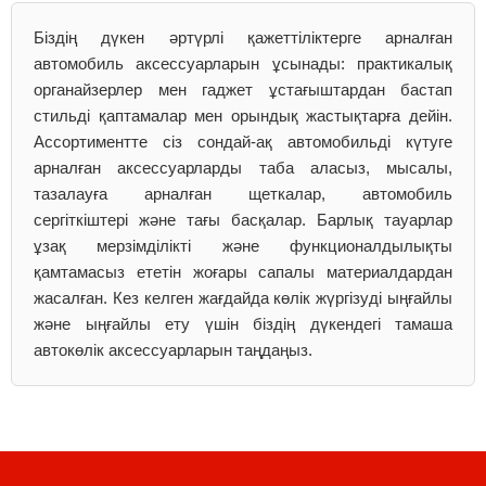
Біздің дүкен әртүрлі қажеттіліктерге арналған
автомобиль аксессуарларын ұсынады: практикалық
органайзерлер мен гаджет ұстағыштардан бастап
стильді қаптамалар мен орындық жастықтарға дейін.
Ассортиментте сіз сондай-ақ автомобильді күтуге
арналған аксессуарларды таба аласыз, мысалы,
тазалауға арналған щеткалар, автомобиль
сергіткіштері және тағы басқалар. Барлық тауарлар
ұзақ мерзімділікті және функционалдылықты
қамтамасыз ететін жоғары сапалы материалдардан
жасалған. Кез келген жағдайда көлік жүргізуді ыңғайлы
және ыңғайлы ету үшін біздің дүкендегі тамаша
автокөлік аксессуарларын таңдаңыз.