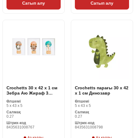
Сатып алу
Сатып алу
Crochetts 30 x 42 x 1 см
Crochetts парағы 30 x 42
Зебра Аю Жираф 3
x 1 см Динозавр
Заттар
Өлшемі
Өлшемі
5 x 43 x 5
5 x 43 x 5
Салмақ
Салмақ
0.27
0.27
Штрих-код
Штрих-код
8435631008767
8435631008798
Аз қалды
Аз қалды