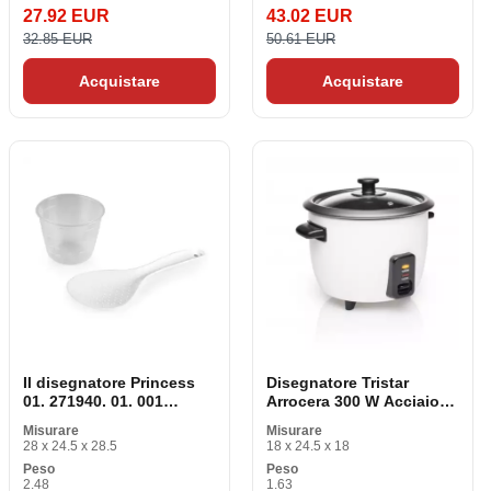
27.92 EUR
43.02 EUR
32.85 EUR
50.61 EUR
Acquistare
Acquistare
Il disegnatore Princess
Disegnatore Tristar
01. 271940. 01. 001
Arrocera 300 W Acciaio
Bianco 700 W 1,8 L
inox Alluminio Bianco
Misurare
Misurare
Nero/Bianco 600 ml
28 x 24.5 x 28.5
18 x 24.5 x 18
Peso
Peso
2.48
1.63