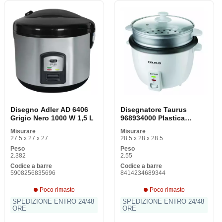
Disegno Adler AD 6406
Disegnatore Taurus
Grigio Nero 1000 W 1,5 L
968934000 Plastica
bianca
Misurare
Misurare
27.5 x 27 x 27
28.5 x 28 x 28.5
Peso
Peso
2.382
2.55
Codice a barre
Codice a barre
5908256835696
8414234689344
Poco rimasto
Poco rimasto
SPEDIZIONE ENTRO 24/48
SPEDIZIONE ENTRO 24/48
ORE
ORE