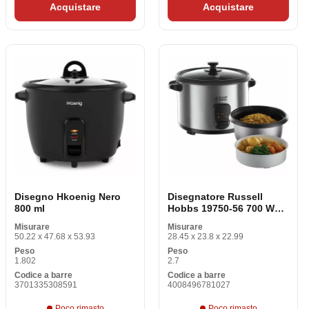
Acquistare
Acquistare
Disegno Hkoenig Nero
Disegnatore Russell
800 ml
Hobbs 19750-56 700 W
1,8 L
Misurare
Misurare
50.22 x 47.68 x 53.93
28.45 x 23.8 x 22.99
Peso
Peso
1.802
2.7
Codice a barre
Codice a barre
3701335308591
4008496781027
Poco rimasto
Poco rimasto