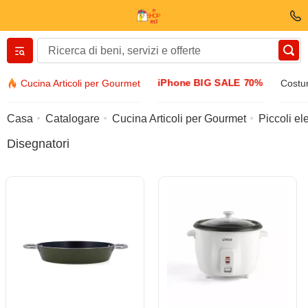
Вернуться назад
iPhone BIG SALE 70%
Cucina Articoli per Gourmet
Costum
Vestiti E scarpe
Casa
Catalogare
Cucina Articoli per Gourmet
Piccoli el
Disegnatori
Accessori
Occhiali da sole
Bijuteria
Orologio di manette