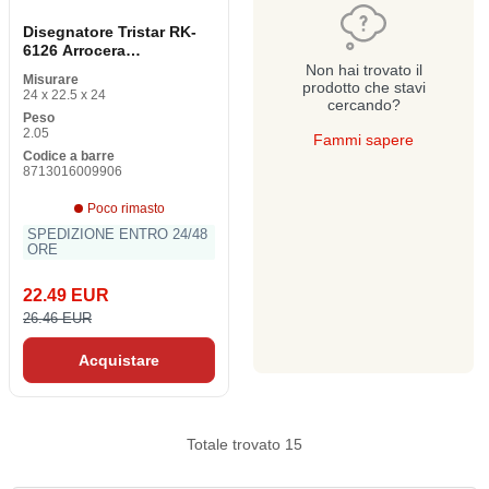
Disegnatore Tristar RK-
6126 Arrocera
Nero/Argento Argento
Non hai trovato il
Misurare
Acciaio Inox 400 W
prodotto che stavi
24 x 22.5 x 24
cercando?
Peso
2.05
Fammi sapere
Codice a barre
8713016009906
Poco rimasto
SPEDIZIONE ENTRO 24/48
ORE
22.49 EUR
26.46 EUR
Acquistare
Totale trovato 15