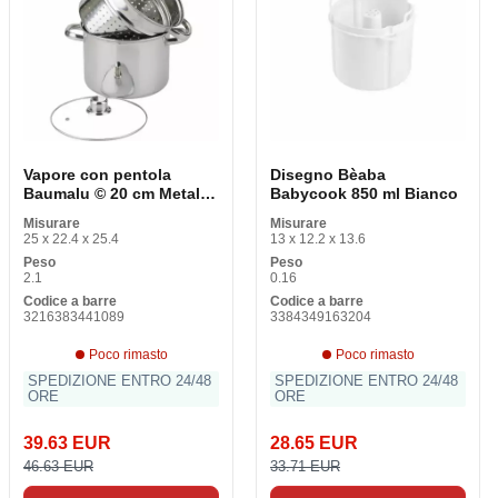
Vapore con pentola
Disegno Bèaba
Baumalu © 20 cm Metallo
Babycook 850 ml Bianco
Acciaio Inox 5 L
Misurare
Misurare
25 x 22.4 x 25.4
13 x 12.2 x 13.6
Peso
Peso
2.1
0.16
Codice a barre
Codice a barre
3216383441089
3384349163204
Poco rimasto
Poco rimasto
SPEDIZIONE ENTRO 24/48
SPEDIZIONE ENTRO 24/48
ORE
ORE
39.63 EUR
28.65 EUR
46.63 EUR
33.71 EUR