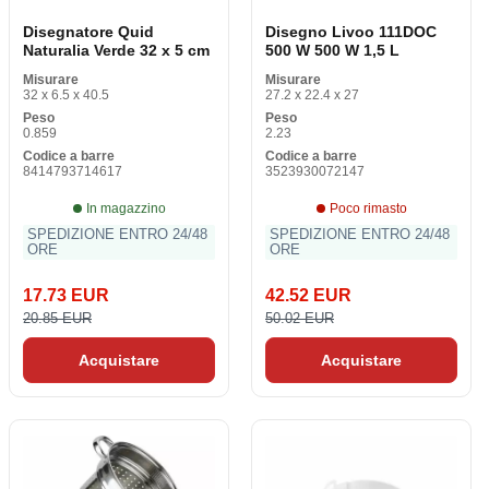
Disegnatore Quid
Disegno Livoo 111DOC
Naturalia Verde 32 x 5 cm
500 W 500 W 1,5 L
Misurare
Misurare
32 x 6.5 x 40.5
27.2 x 22.4 x 27
Peso
Peso
0.859
2.23
Codice a barre
Codice a barre
8414793714617
3523930072147
In magazzino
Poco rimasto
SPEDIZIONE ENTRO 24/48
SPEDIZIONE ENTRO 24/48
ORE
ORE
17.73 EUR
42.52 EUR
20.85 EUR
50.02 EUR
Acquistare
Acquistare