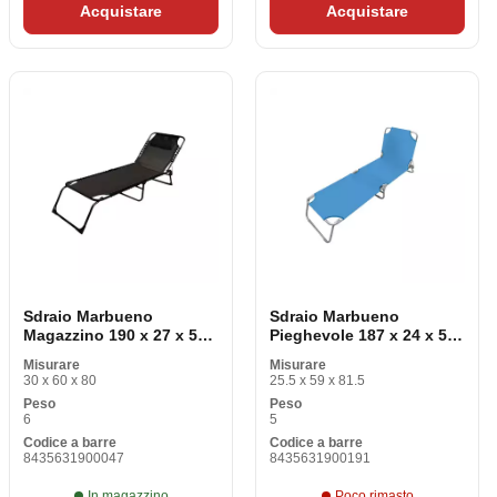
Acquistare
Acquistare
Sdraio Marbueno
Sdraio Marbueno
Magazzino 190 x 27 x 58
Pieghevole 187 x 24 x 55
cm
cm
Misurare
Misurare
30 x 60 x 80
25.5 x 59 x 81.5
Peso
Peso
6
5
Codice a barre
Codice a barre
8435631900047
8435631900191
In magazzino
Poco rimasto