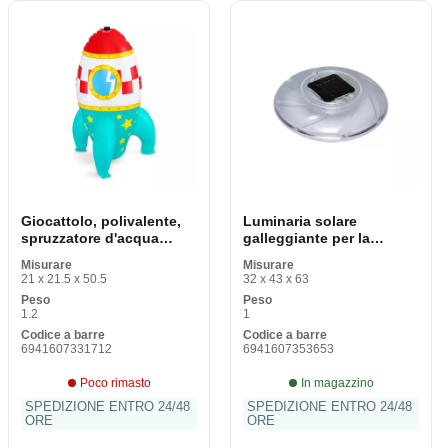
Giocattolo, polivalente,
Luminaria solare
spruzzatore d'acqua
galleggiante per la
Bestway Plastica
piscina Bestway © 18 cm
Misurare
Misurare
Astronave 64 x 61 x 102
(1 pezzo)
21 x 21.5 x 50.5
32 x 43 x 63
cm
Peso
Peso
1.2
1
Codice a barre
Codice a barre
6941607331712
6941607353653
Poco rimasto
In magazzino
SPEDIZIONE ENTRO 24/48
SPEDIZIONE ENTRO 24/48
ORE
ORE