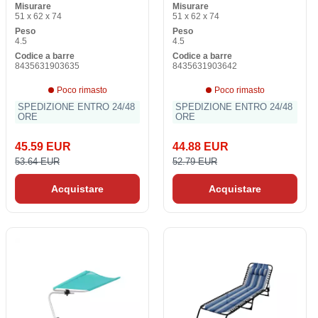
Misurare
Misurare
51 x 62 x 74
51 x 62 x 74
Peso
Peso
4.5
4.5
Codice a barre
Codice a barre
8435631903635
8435631903642
Poco rimasto
Poco rimasto
SPEDIZIONE ENTRO 24/48
SPEDIZIONE ENTRO 24/48
ORE
ORE
45.59 EUR
44.88 EUR
53.64 EUR
52.79 EUR
Acquistare
Acquistare