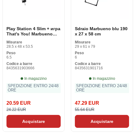
Play Station 4 Slim + игра
Sdraio Marbueno blu 190
That's You! Marbueno
x 27 x 58 cm
Alluminio Sottomissione
Misurare
Misurare
Textilene 51 x 37 x 54 cm
28.5 x 48 x 53.5
29 x 61 x 79
Peso
Peso
6.5
6
Codice a barre
Codice a barre
8435631903666
8435631901716
In magazzino
In magazzino
SPEDIZIONE ENTRO 24/48
SPEDIZIONE ENTRO 24/48
ORE
ORE
20.59 EUR
47.29 EUR
24.22 EUR
55.64 EUR
Acquistare
Acquistare