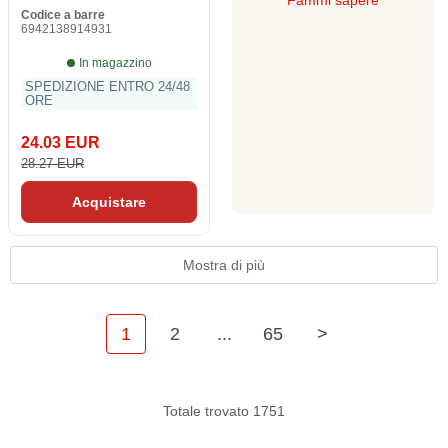
Fammi sapere
Codice a barre
6942138914931
In magazzino
SPEDIZIONE ENTRO 24/48
ORE
24.03 EUR
28.27 EUR
Acquistare
Mostra di più
1
2
...
65
>
Totale trovato 1751