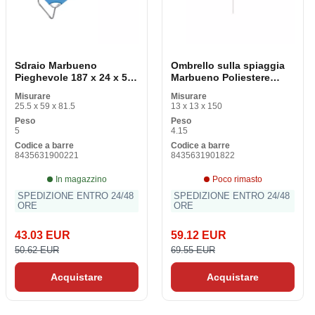
Sdraio Marbueno
Ombrello sulla spiaggia
Pieghevole 187 x 24 x 55
Marbueno Poliestere
cm
bianco alluminio 270 cm
Misurare
Misurare
25.5 x 59 x 81.5
13 x 13 x 150
Peso
Peso
5
4.15
Codice a barre
Codice a barre
8435631900221
8435631901822
In magazzino
Poco rimasto
SPEDIZIONE ENTRO 24/48
SPEDIZIONE ENTRO 24/48
ORE
ORE
43.03 EUR
59.12 EUR
50.62 EUR
69.55 EUR
Acquistare
Acquistare