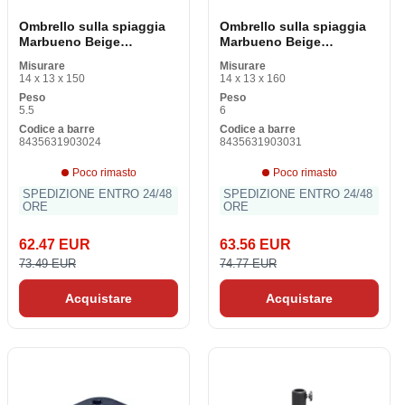
Ombrello sulla spiaggia
Ombrello sulla spiaggia
Marbueno Beige
Marbueno Beige
Poliestere Acciaio 270 cm
Poliestere Acciaio di 300
Misurare
Misurare
cm
14 x 13 x 150
14 x 13 x 160
Peso
Peso
5.5
6
Codice a barre
Codice a barre
8435631903024
8435631903031
Poco rimasto
Poco rimasto
SPEDIZIONE ENTRO 24/48
SPEDIZIONE ENTRO 24/48
ORE
ORE
62.47 EUR
63.56 EUR
73.49 EUR
74.77 EUR
Acquistare
Acquistare