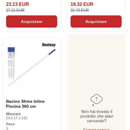
23.13 EUR
19.32 EUR
27.21 EUR
22.73 EUR
Acquistare
Acquistare
Bacino Shine Inline
Piscina 360 cm
Non hai trovato il
Misurare
prodotto che stavi
24 x 17 x 142
cercando?
Peso
1