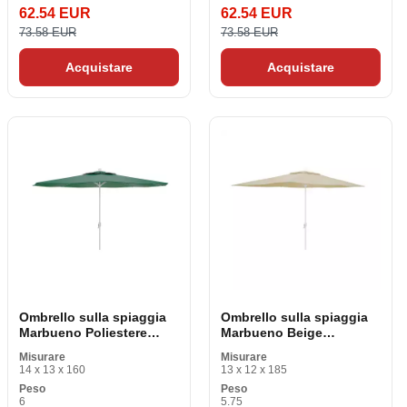
62.54 EUR
62.54 EUR
73.58 EUR
73.58 EUR
Acquistare
Acquistare
Ombrello sulla spiaggia
Ombrello sulla spiaggia
Marbueno Poliestere
Marbueno Beige
Verde Acciaio di 300 cm
Poliestere Acciaio 200 x
Misurare
Misurare
300 cm
14 x 13 x 160
13 x 12 x 185
Peso
Peso
6
5.75