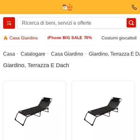
Вернуться назад
iPhone BIG SALE 70%
Casa Giardino
Costumi giocattoli
Vestiti E scarpe
Casa
Catalogare
Casa Giardino
Giardino, Terrazza E 
Giardino, Terrazza E Dach
Accessori
Occhiali da sole
Bijuteria
Orologio di manette