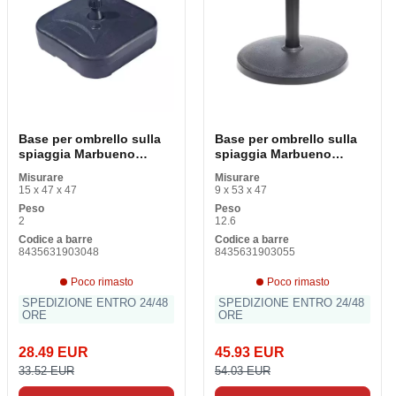
Base per ombrello sulla
Base per ombrello sulla
spiaggia Marbueno
spiaggia Marbueno
Plastica Nera 45 x 14 x 45
Cemento Nero 45 x 33 x
Misurare
Misurare
cm
44 cm
15 x 47 x 47
9 x 53 x 47
Peso
Peso
2
12.6
Codice a barre
Codice a barre
8435631903048
8435631903055
Poco rimasto
Poco rimasto
SPEDIZIONE ENTRO 24/48
SPEDIZIONE ENTRO 24/48
ORE
ORE
28.49 EUR
45.93 EUR
33.52 EUR
54.03 EUR