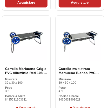
Acquistare
Acquistare
Carrello Marbueno Grigio
Carrello multistrato
PVC Alluminio Red 108 x
Marbueno Bianco PVC
51 x 51 cm
Acciaio Red 108 x 51 x 51
Misurare
Misurare
cm
39 x 30 x 100
39 x 30 x 100
Peso
Peso
3.2
4.9
Codice a barre
Codice a barre
8435631903611
8435631903628
Poco rimasto
Poco rimasto