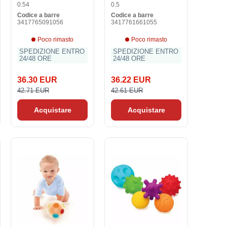
0.54
0.5
Codice a barre
Codice a barre
3417765091056
3417761661055
Poco rimasto
Poco rimasto
SPEDIZIONE ENTRO
SPEDIZIONE ENTRO
24/48 ORE
24/48 ORE
36.30 EUR
36.22 EUR
42.71 EUR
42.61 EUR
Acquistare
Acquistare