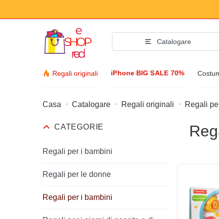
Catalogare
iPhone BIG SALE 70%
Regali originali
Costumi
Casa
Catalogare
Regali originali
Regali pe
Accessori d
Rega
CATEGORIE
Vestiti E scarpe
Accessori
Regali per i bambini
Occhiali da sole
Regali per le donne
Bijuteria
Regali per i bambini
Orologio di manet