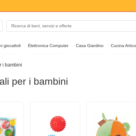
 giocattoli
Elettronica Computer
Casa Giardino
Cucina Artic
r i bambini
i moda
li per i bambini
te