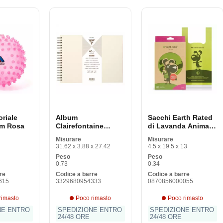
oriale
Album
Sacchi Earth Rated
cm Rosa
Clairefontaine
di Lavanda Animali
95433C (Rivisto B)
domestici (120 uds)
Misurare
Misurare
31.62 x 3.88 x 27.42
4.5 x 19.5 x 13
Peso
Peso
0.73
0.34
re
Codice a barre
Codice a barre
615
3329680954333
0870856000055
rimasto
Poco rimasto
Poco rimasto
NE ENTRO
SPEDIZIONE ENTRO
SPEDIZIONE ENTRO
24/48 ORE
24/48 ORE