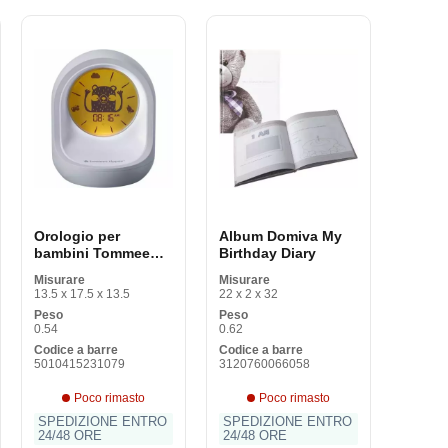
Orologio per
Album Domiva My
bambini Tommee
Birthday Diary
Tippee
Misurare
Misurare
13.5 x 17.5 x 13.5
22 x 2 x 32
Peso
Peso
0.54
0.62
Codice a barre
Codice a barre
5010415231079
3120760066058
Poco rimasto
Poco rimasto
SPEDIZIONE ENTRO
SPEDIZIONE ENTRO
24/48 ORE
24/48 ORE