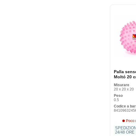
Palla sens
Moltó 20 
Misurare
20 x 20 x 20
Peso
0.5
Codice a bar
8410963245
Poco 
SPEDIZIO
24/48 ORE