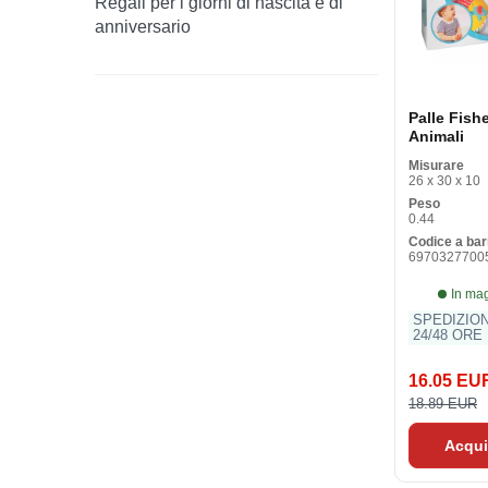
Regali per i giorni di nascita e di
anniversario
Palle Fishe
Animali
Misurare
26 x 30 x 10
Peso
0.44
Codice a bar
6970327700
In ma
SPEDIZIO
24/48 ORE
16.05 EU
18.89 EUR
Acqui