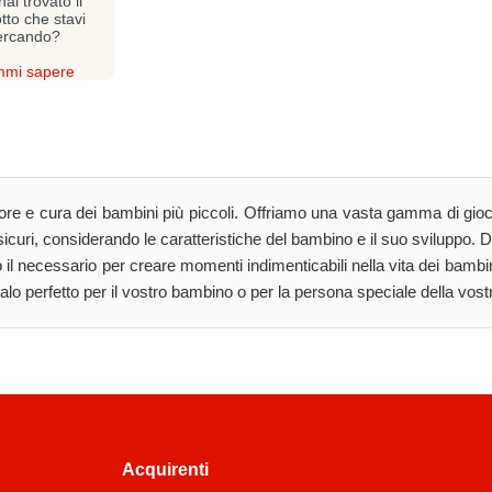
ai trovato il
tto che stavi
ercando?
mi sapere
e e cura dei bambini più piccoli. Offriamo una vasta gamma di giocatt
sicuri, considerando le caratteristiche del bambino e il suo sviluppo. D
tto il necessario per creare momenti indimenticabili nella vita dei bamb
galo perfetto per il vostro bambino o per la persona speciale della vostr
Acquirenti