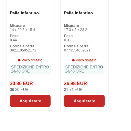
Palla Infantino
Palla Infantino
Misurare
Misurare
14 x 20.3 x 15.4
17.3 x 8 x 23.2
Peso
Peso
0.44
0.31
Codice a barre
Codice a barre
3021105052173
0773554052091
Poco rimasto
Poco rimasto
SPEDIZIONE ENTRO
SPEDIZIONE ENTRO
24/48 ORE
24/48 ORE
30.86 EUR
26.98 EUR
36.30 EUR
31.74 EUR
Acquistare
Acquistare