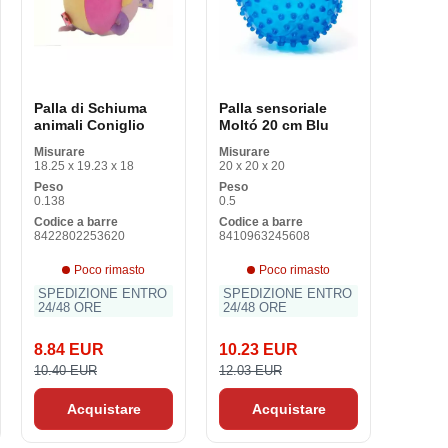
Palla di Schiuma
Palla sensoriale
animali Coniglio
Moltó 20 cm Blu
Misurare
Misurare
18.25 x 19.23 x 18
20 x 20 x 20
Peso
Peso
0.138
0.5
Codice a barre
Codice a barre
8422802253620
8410963245608
Poco rimasto
Poco rimasto
SPEDIZIONE ENTRO
SPEDIZIONE ENTRO
24/48 ORE
24/48 ORE
8.84 EUR
10.23 EUR
10.40 EUR
12.03 EUR
Acquistare
Acquistare