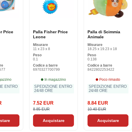
r Price
Palla Fisher Price
Palla di Scimmia
Leone
Animale
Misurare
Misurare
11 x 23 x 8
18.25 x 19.23 x 18
Peso
Peso
0.1
0.138
re
Codice a barre
Codice a barre
577
6970327700799
8422802253422
gazzino
In magazzino
Poco rimasto
NE ENTRO
SPEDIZIONE ENTRO
SPEDIZIONE ENTRO
24/48 ORE
24/48 ORE
R
7.52 EUR
8.84 EUR
8.85 EUR
10.40 EUR
stare
Acquistare
Acquistare