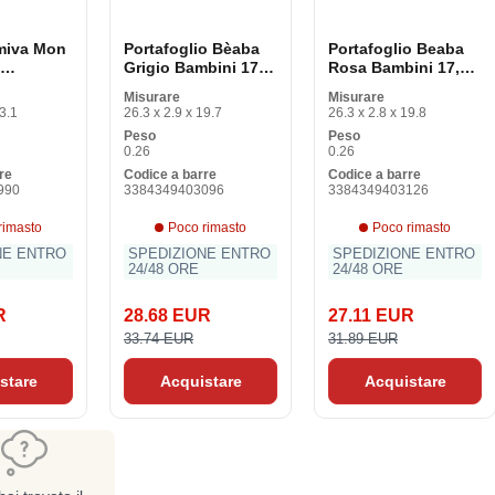
miva Mon
Portafoglio Bèaba
Portafoglio Beaba
Grigio Bambini 17,5
Rosa Bambini 17,5 x
x 25,5 x 1 cm
25,5 x 1 cm
Misurare
Misurare
23.1
26.3 x 2.9 x 19.7
26.3 x 2.8 x 19.8
Peso
Peso
0.26
0.26
re
Codice a barre
Codice a barre
990
3384349403096
3384349403126
rimasto
Poco rimasto
Poco rimasto
NE ENTRO
SPEDIZIONE ENTRO
SPEDIZIONE ENTRO
24/48 ORE
24/48 ORE
R
28.68 EUR
27.11 EUR
33.74 EUR
31.89 EUR
stare
Acquistare
Acquistare