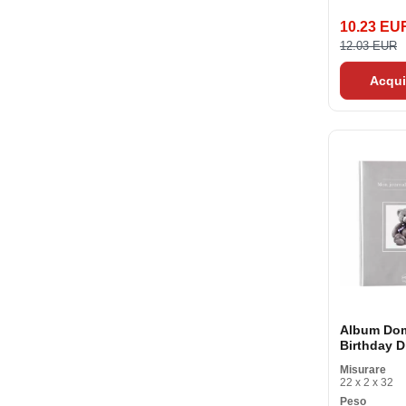
10.23 EU
12.03 EUR
Acqui
Album Do
Birthday D
Teddy Bea
Misurare
22 x 2 x 32
Peso