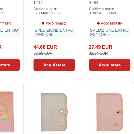
1.512
0.494
re
Codice a barre
Codice a barre
072
3700948330852
3700948330869
rimasto
Poco rimasto
Poco rimasto
NE ENTRO
SPEDIZIONE ENTRO
SPEDIZIONE ENTRO
24/48 ORE
24/48 ORE
R
44.68 EUR
27.49 EUR
52.56 EUR
32.34 EUR
stare
Acquistare
Acquistare