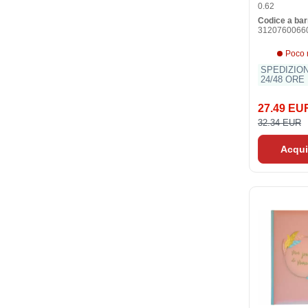
0.62
Codice a bar
3120760066
Poco 
SPEDIZIO
24/48 ORE
27.49 EU
32.34 EUR
Acqui