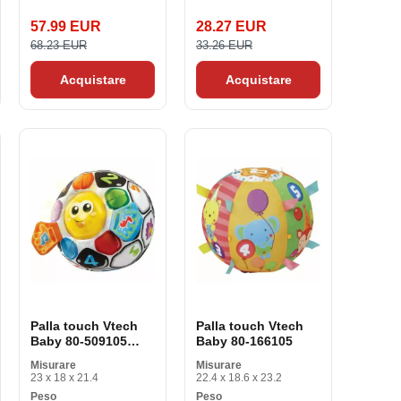
57.99 EUR
28.27 EUR
68.23 EUR
33.26 EUR
Acquistare
Acquistare
Palla touch Vtech
Palla touch Vtech
Baby 80-509105
Baby 80-166105
(FR)
Misurare
Misurare
23 x 18 x 21.4
22.4 x 18.6 x 23.2
Peso
Peso