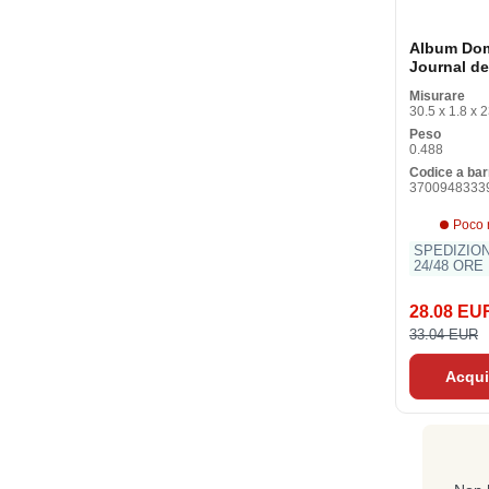
Album Do
Journal de
Nassance
Misurare
30.5 x 1.8 x 
Peso
0.488
Codice a bar
3700948333
Poco 
SPEDIZIO
24/48 ORE
28.08 EU
33.04 EUR
Acqui