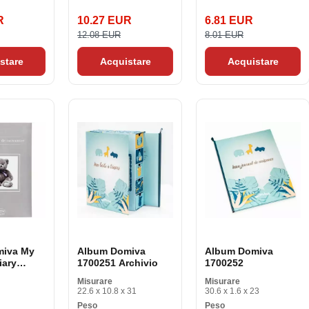
R
10.27 EUR
6.81 EUR
12.08 EUR
8.01 EUR
stare
Acquistare
Acquistare
miva My
Album Domiva
Album Domiva
iary
1700251 Archivio
1700252
r
Misurare
Misurare
22.6 x 10.8 x 31
30.6 x 1.6 x 23
Peso
Peso