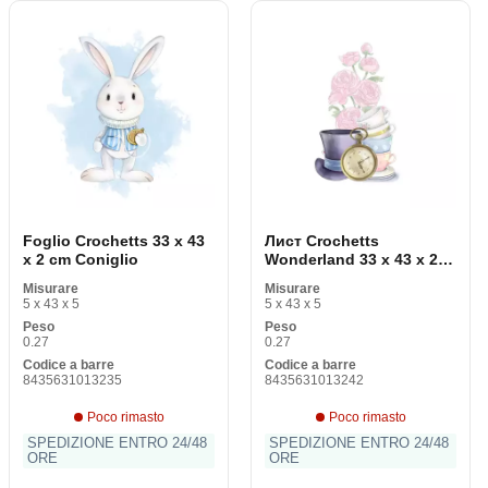
Foglio Crochetts 33 x 43
Лист Crochetts
x 2 cm Coniglio
Wonderland 33 x 43 x 2
cm
Misurare
Misurare
5 x 43 x 5
5 x 43 x 5
Peso
Peso
0.27
0.27
Codice a barre
Codice a barre
8435631013235
8435631013242
Poco rimasto
Poco rimasto
SPEDIZIONE ENTRO 24/48
SPEDIZIONE ENTRO 24/48
ORE
ORE