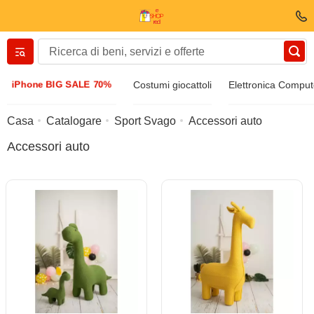
Вернуться назад
iPhone BIG SALE 70%
Costumi giocattoli
Elettronica Comput
Vestiti E scarpe
Casa
Catalogare
Sport Svago
Accessori auto
Accessori auto
Accessori
Occhiali da sole
Bijuteria
Orologio di manette