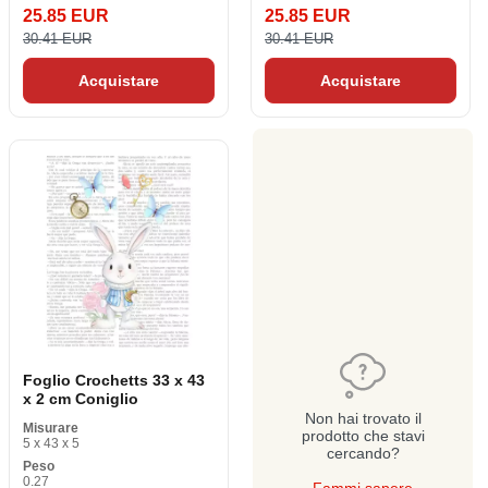
25.85 EUR
25.85 EUR
30.41 EUR
30.41 EUR
Acquistare
Acquistare
Foglio Crochetts 33 x 43
x 2 cm Coniglio
Non hai trovato il
Misurare
prodotto che stavi
5 x 43 x 5
cercando?
Peso
0.27