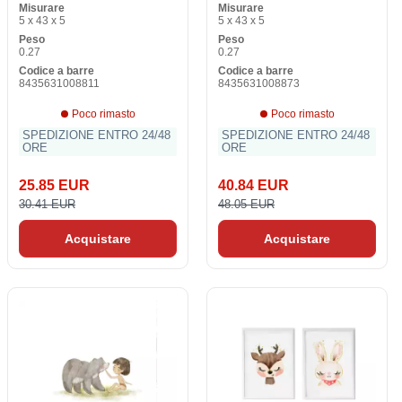
Misurare
Misurare
5 x 43 x 5
5 x 43 x 5
Peso
Peso
0.27
0.27
Codice a barre
Codice a barre
8435631008811
8435631008873
Poco rimasto
Poco rimasto
SPEDIZIONE ENTRO 24/48
SPEDIZIONE ENTRO 24/48
ORE
ORE
25.85 EUR
40.84 EUR
30.41 EUR
48.05 EUR
Acquistare
Acquistare