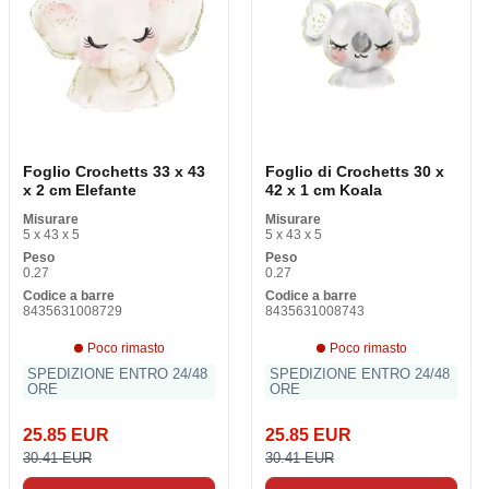
Foglio Crochetts 33 x 43
Foglio di Crochetts 30 x
x 2 cm Elefante
42 x 1 cm Koala
Misurare
Misurare
5 x 43 x 5
5 x 43 x 5
Peso
Peso
0.27
0.27
Codice a barre
Codice a barre
8435631008729
8435631008743
Poco rimasto
Poco rimasto
SPEDIZIONE ENTRO 24/48
SPEDIZIONE ENTRO 24/48
ORE
ORE
25.85 EUR
25.85 EUR
30.41 EUR
30.41 EUR