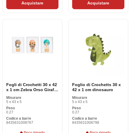
Acquistare
Acquistare
Fogli di Crochetti 30 x 42
Foglio di Crochetts 30 x
x 1 cm Zebra Orso Giraffa
42 x 1 cm dinosauro
3 Oggetti
Misurare
Misurare
5 x 43 x 5
5 x 43 x 5
Peso
Peso
0.27
0.27
Codice a barre
Codice a barre
8435631008767
8435631008798
Poco rimasto
Poco rimasto