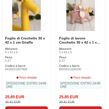
Foglio di Crochetts 30 x
Foglio di lavoro
42 x 1 cm Giraffa
Crochetts 30 x 42 x 1 cm
Elefante
Misurare
Misurare
5 x 43 x 5
5 x 43 x 5
Peso
Peso
0.27
0.27
Codice a barre
Codice a barre
8435631007906
8435631008200
Poco rimasto
Poco rimasto
SPEDIZIONE ENTRO 24/48
SPEDIZIONE ENTRO 24/48
ORE
ORE
25.85 EUR
25.85 EUR
30.41 EUR
30.41 EUR