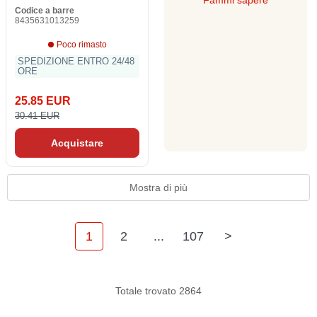
Fammi sapere
Codice a barre
8435631013259
Poco rimasto
SPEDIZIONE ENTRO 24/48
ORE
25.85 EUR
30.41 EUR
Acquistare
Mostra di più
1
2
...
107
>
Totale trovato 2864