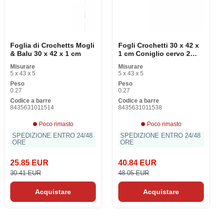
Foglia di Crochetts Mogli
Fogli Crochetti 30 x 42 x
& Balu 30 x 42 x 1 cm
1 cm Coniglio cervo 2
Oggetti
Misurare
Misurare
5 x 43 x 5
5 x 43 x 5
Peso
Peso
0.27
0.27
Codice a barre
Codice a barre
8435631011514
8435631011538
Poco rimasto
Poco rimasto
SPEDIZIONE ENTRO 24/48
SPEDIZIONE ENTRO 24/48
ORE
ORE
25.85 EUR
40.84 EUR
30.41 EUR
48.05 EUR
Acquistare
Acquistare