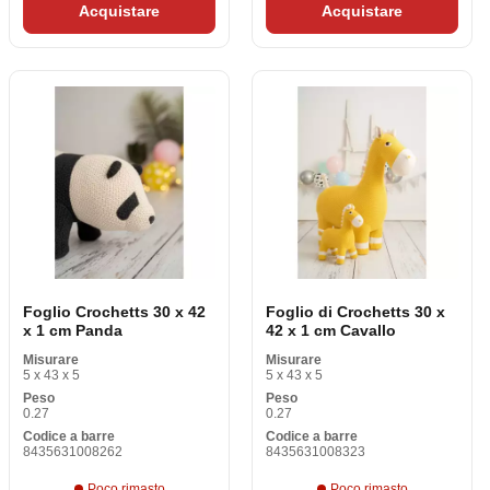
Acquistare
Acquistare
Foglio Crochetts 30 x 42
Foglio di Crochetts 30 x
x 1 cm Panda
42 x 1 cm Cavallo
Misurare
Misurare
5 x 43 x 5
5 x 43 x 5
Peso
Peso
0.27
0.27
Codice a barre
Codice a barre
8435631008262
8435631008323
Poco rimasto
Poco rimasto