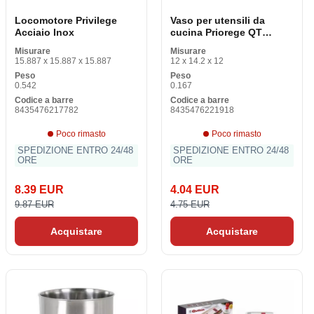
Locomotore Privilege
Vaso per utensili da
Acciaio Inox
cucina Priorege QT
Acciaio inox 10,3 x 13,2
Misurare
Misurare
cm
15.887 x 15.887 x 15.887
12 x 14.2 x 12
Peso
Peso
0.542
0.167
Codice a barre
Codice a barre
8435476217782
8435476221918
Poco rimasto
Poco rimasto
SPEDIZIONE ENTRO 24/48
SPEDIZIONE ENTRO 24/48
ORE
ORE
8.39 EUR
4.04 EUR
9.87 EUR
4.75 EUR
Acquistare
Acquistare