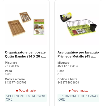
Organizzatore per posate
Asciugatrice per lavaggio
Qutin Bambu (34 X 26 x 4
Privilege Metallo (45 x
cm)
35,4 x 12,5 cm)
Misurare
Misurare
26 x 34 x 5
45 x 12.5 x 35.4
Peso
Peso
0.638
0.85
Codice a barre
Codice a barre
8433774680703
8433774663669
Poco rimasto
Poco rimasto
SPEDIZIONE ENTRO 24/48
SPEDIZIONE ENTRO 24/48
ORE
ORE