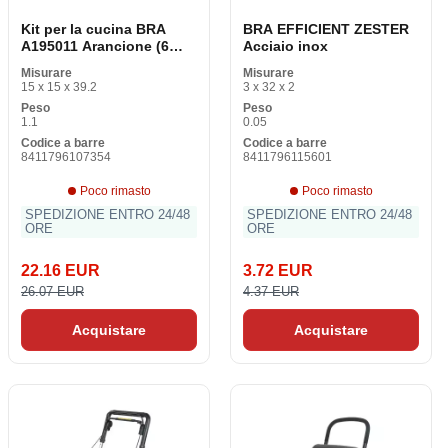
Kit per la cucina BRA
BRA EFFICIENT ZESTER
A195011 Arancione (6
Acciaio inox
pcs)
Misurare
Misurare
15 x 15 x 39.2
3 x 32 x 2
Peso
Peso
1.1
0.05
Codice a barre
Codice a barre
8411796107354
8411796115601
Poco rimasto
Poco rimasto
SPEDIZIONE ENTRO 24/48
SPEDIZIONE ENTRO 24/48
ORE
ORE
22.16 EUR
3.72 EUR
26.07 EUR
4.37 EUR
Acquistare
Acquistare