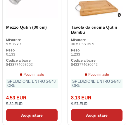
Mezzo Qutin (30 cm)
Tavola da cucina Qutin
Bambu
Misurare
Misurare
9 x 35 x 7
30 x 1.5 x 39.5
Peso
Peso
0.133
1.233
Codice a barre
Codice a barre
8433774697602
8433774680642
Poco rimasto
Poco rimasto
SPEDIZIONE ENTRO 24/48
SPEDIZIONE ENTRO 24/48
ORE
ORE
4.53 EUR
8.13 EUR
5.32 EUR
9.57 EUR
Acquistare
Acquistare