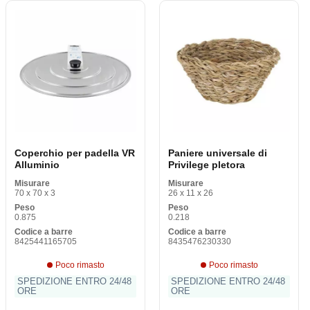
Coperchio per padella VR
Paniere universale di
Alluminio
Privilege pletora
Misurare
Misurare
70 x 70 x 3
26 x 11 x 26
Peso
Peso
0.875
0.218
Codice a barre
Codice a barre
8425441165705
8435476230330
Poco rimasto
Poco rimasto
SPEDIZIONE ENTRO 24/48
SPEDIZIONE ENTRO 24/48
ORE
ORE