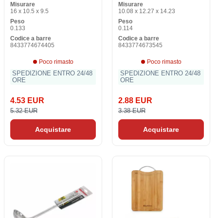
Misurare
Misurare
16 x 10.5 x 9.5
10.08 x 12.27 x 14.23
Peso
Peso
0.133
0.114
Codice a barre
Codice a barre
8433774674405
8433774673545
Poco rimasto
Poco rimasto
SPEDIZIONE ENTRO 24/48
SPEDIZIONE ENTRO 24/48
ORE
ORE
4.53 EUR
2.88 EUR
5.32 EUR
3.38 EUR
Acquistare
Acquistare