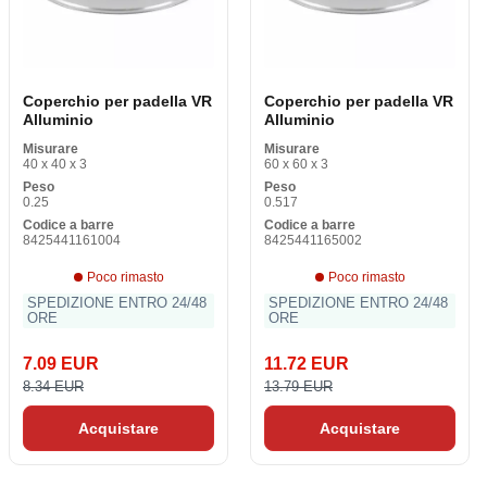
Coperchio per padella VR
Coperchio per padella VR
Alluminio
Alluminio
Misurare
Misurare
40 x 40 x 3
60 x 60 x 3
Peso
Peso
0.25
0.517
Codice a barre
Codice a barre
8425441161004
8425441165002
Poco rimasto
Poco rimasto
SPEDIZIONE ENTRO 24/48
SPEDIZIONE ENTRO 24/48
ORE
ORE
7.09 EUR
11.72 EUR
8.34 EUR
13.79 EUR
Acquistare
Acquistare