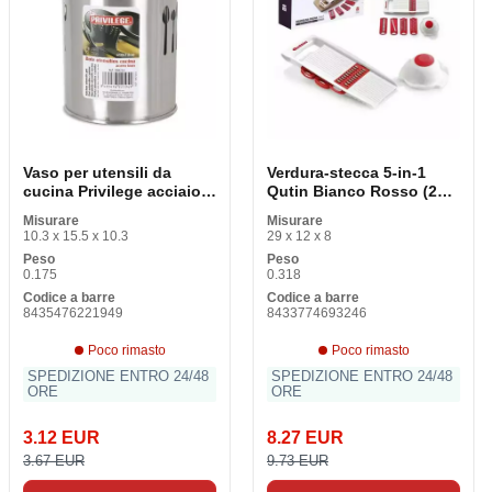
Vaso per utensili da
Verdura-stecca 5-in-1
cucina Privilege acciaio
Qutin Bianco Rosso (28 X
inox
11,3 x 3 cm)
Misurare
Misurare
10.3 x 15.5 x 10.3
29 x 12 x 8
Peso
Peso
0.175
0.318
Codice a barre
Codice a barre
8435476221949
8433774693246
Poco rimasto
Poco rimasto
SPEDIZIONE ENTRO 24/48
SPEDIZIONE ENTRO 24/48
ORE
ORE
3.12 EUR
8.27 EUR
3.67 EUR
9.73 EUR