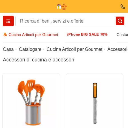
Вернуться назад
iPhone BIG SALE 70%
Cucina Articoli per Gourmet
Costum
Vestiti E scarpe
Casa
Catalogare
Cucina Articoli per Gourmet
Accessori 
Accessori di cucina e accessori
Accessori
Occhiali da sole
Bijuteria
Orologio di manette