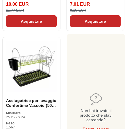
10.00 EUR
7.01 EUR
11.77 EUR
8.25 EUR
Acquistare
Acquistare
Asciugatrice per lavaggio
Confortime Vassoio (50 x
23,5 x 33 cm)
Non hai trovato il
Misurare
prodotto che stavi
25 x 22 x 24
cercando?
Peso
1.567