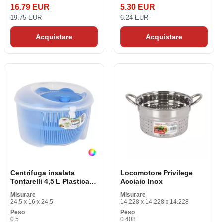
16.79 EUR
5.30 EUR
19.75 EUR
6.24 EUR
Acquistare
Acquistare
Centrifuga insalata
Locomotore Privilege
Tontarelli 4,5 L Plastica (
Acciaio Inox
24,5 x 16 cm)
Misurare
Misurare
24.5 x 16 x 24.5
14.228 x 14.228 x 14.228
Peso
Peso
0.5
0.408