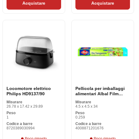
Acquistare
Acquistare
Locomotore elettrico
Pellicola per imballaggi
Philips HD9137/90
alimentari Albal Film
Transparente (50 m)
Misurare
Misurare
26.78 x 17.42 x 29.89
4.5 x 4.5 x 34
Peso
Peso
1
0.259
Codice a barre
Codice a barre
8720389030994
4008871201676
Poco rimasto
Poco rimasto