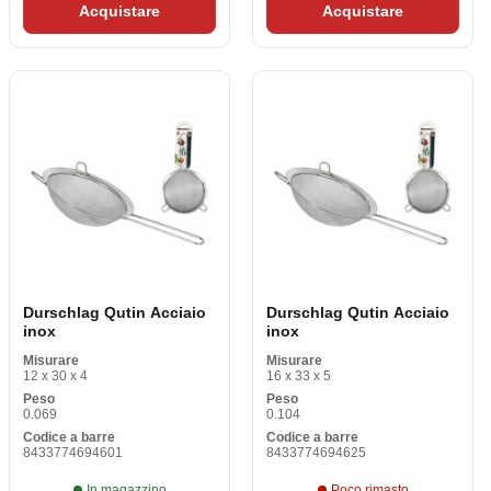
Acquistare
Acquistare
Durschlag Qutin Acciaio
Durschlag Qutin Acciaio
inox
inox
Misurare
Misurare
12 x 30 x 4
16 x 33 x 5
Peso
Peso
0.069
0.104
Codice a barre
Codice a barre
8433774694601
8433774694625
In magazzino
Poco rimasto