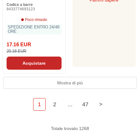
Fammi sapere
Codice a barre
8433774693123
Poco rimasto
SPEDIZIONE ENTRO 24/48
ORE
17.16 EUR
20.18 EUR
Acquistare
Mostra di più
1
2
...
47
>
Totale trovato 1268