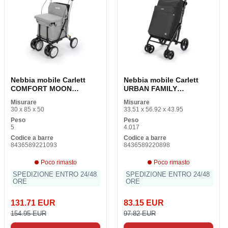
Nebbia mobile Carlett
Nebbia mobile Carlett
COMFORT MOON
URBAN FAMILY
Alluminio
VOLCANO
Misurare
Misurare
30 x 85 x 50
33.51 x 56.92 x 43.95
Peso
Peso
5
4.017
Codice a barre
Codice a barre
8436589221093
8436589220898
Poco rimasto
Poco rimasto
SPEDIZIONE ENTRO 24/48
SPEDIZIONE ENTRO 24/48
ORE
ORE
131.71 EUR
83.15 EUR
154.95 EUR
97.82 EUR