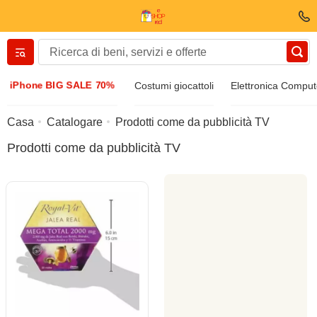
Вернуться назад
iPhone BIG SALE 70%
Costumi giocattoli
Elettronica Comput
Vestiti E scarpe
Casa
Catalogare
Prodotti come da pubblicità TV
Prodotti come da pubblicità TV
Accessori
Occhiali da sole
Bijuteria
Orologio di manette