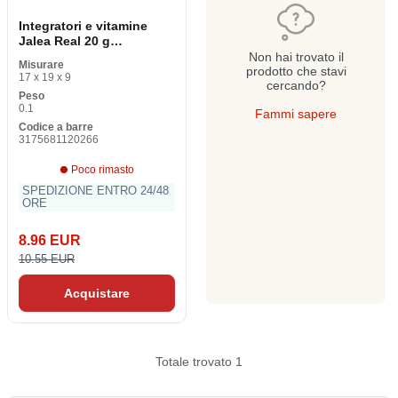
Integratori e vitamine
Jalea Real 20 g
(Refurbished A +)
Non hai trovato il
Misurare
prodotto che stavi
17 x 19 x 9
cercando?
Peso
0.1
Fammi sapere
Codice a barre
3175681120266
Poco rimasto
SPEDIZIONE ENTRO 24/48
ORE
8.96 EUR
10.55 EUR
Acquistare
Totale trovato 1