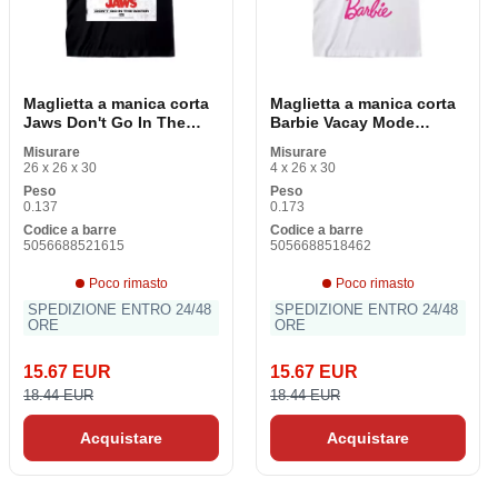
Maglietta a manica corta
Maglietta a manica corta
Jaws Don't Go In The
Barbie Vacay Mode
Water Black Unisex
Bianco Unisex
Misurare
Misurare
26 x 26 x 30
4 x 26 x 30
Peso
Peso
0.137
0.173
Codice a barre
Codice a barre
5056688521615
5056688518462
Poco rimasto
Poco rimasto
SPEDIZIONE ENTRO 24/48
SPEDIZIONE ENTRO 24/48
ORE
ORE
15.67 EUR
15.67 EUR
18.44 EUR
18.44 EUR
Acquistare
Acquistare