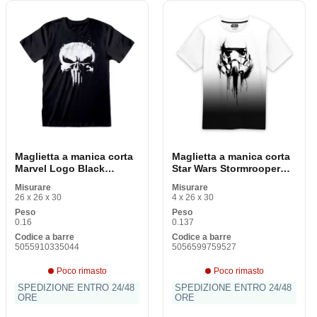
Maglietta a manica corta
Maglietta a manica corta
Marvel Logo Black
Star Wars Stormrooper
Unisex
Ink Black Unisex
Misurare
Misurare
26 x 26 x 30
4 x 26 x 30
Peso
Peso
0.16
0.137
Codice a barre
Codice a barre
5055910335044
5056599759527
Poco rimasto
Poco rimasto
SPEDIZIONE ENTRO 24/48
SPEDIZIONE ENTRO 24/48
ORE
ORE