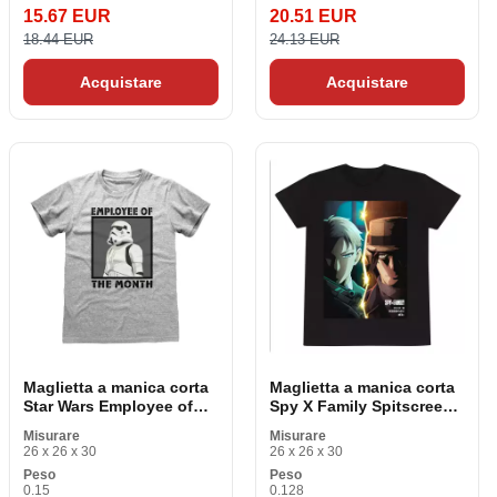
15.67 EUR
20.51 EUR
18.44 EUR
24.13 EUR
Acquistare
Acquistare
Maglietta a manica corta
Maglietta a manica corta
Star Wars Employee of
Spy X Family Spitscreen
the Month Grigio Unisex
Black Unisex
Misurare
Misurare
26 x 26 x 30
26 x 26 x 30
Peso
Peso
0.15
0.128