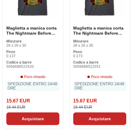
Maglietta a manica corta
Maglietta a manica corta
The Nightmare Before
The Nightmare Before
Christmas Top Hat Jack
Christmas Top Hat Jack
Misurare
Misurare
Grafite Unisex
Grafite Unisex
26 x 26 x 30
26 x 26 x 30
Peso
Peso
0.137
0.173
Codice a barre
Codice a barre
5056688522520
5056688522551
Poco rimasto
Poco rimasto
SPEDIZIONE ENTRO 24/48
SPEDIZIONE ENTRO 24/48
ORE
ORE
15.67 EUR
15.67 EUR
18.44 EUR
18.44 EUR
Acquistare
Acquistare