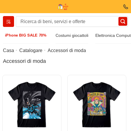
Вернуться назад
iPhone BIG SALE 70%
Costumi giocattoli
Elettronica Comput
Vestiti E scarpe
Casa
Catalogare
Accessori di moda
Accessori di moda
Accessori
Occhiali da sole
Bijuteria
Orologio di manette