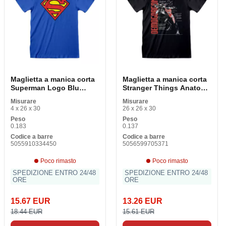
Maglietta a manica corta
Maglietta a manica corta
Superman Logo Blu
Stranger Things Anatomy
Unisex
of a Demogorgan Black
Misurare
Misurare
Unisex
4 x 26 x 30
26 x 26 x 30
Peso
Peso
0.183
0.137
Codice a barre
Codice a barre
5055910334450
5056599705371
Poco rimasto
Poco rimasto
SPEDIZIONE ENTRO 24/48
SPEDIZIONE ENTRO 24/48
ORE
ORE
15.67 EUR
13.26 EUR
18.44 EUR
15.61 EUR