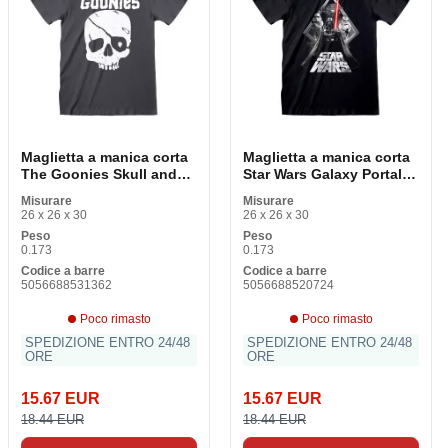
Maglietta a manica corta
Maglietta a manica corta
The Goonies Skull and
Star Wars Galaxy Portale
Logo Grafite
Black Unisex
Misurare
Misurare
26 x 26 x 30
26 x 26 x 30
Peso
Peso
0.173
0.173
Codice a barre
Codice a barre
5056688531362
5056688520724
Poco rimasto
Poco rimasto
SPEDIZIONE ENTRO 24/48
SPEDIZIONE ENTRO 24/48
ORE
ORE
15.67 EUR
15.67 EUR
18.44 EUR
18.44 EUR