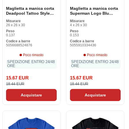
Maglietta a manica corta
Maglietta a manica corta
Deadpool Tattoo Style
Superman Logo Blu
Rosso Unisex
Unisex
Misurare
Misurare
26 x 26 x 30
4 x 26 x 30
Peso
Peso
0.137
0.153
Codice a barre
Codice a barre
5056688524876
5055910334436
Poco rimasto
Poco rimasto
SPEDIZIONE ENTRO 24/48
SPEDIZIONE ENTRO 24/48
ORE
ORE
15.67 EUR
15.67 EUR
18.44 EUR
18.44 EUR
Acquistare
Acquistare