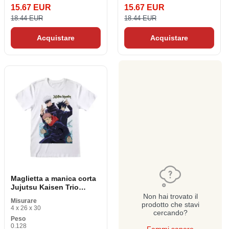
15.67 EUR
15.67 EUR
18.44 EUR
18.44 EUR
Acquistare
Acquistare
Maglietta a manica corta
Jujutsu Kaisen Trio
Bianco Unisex
Non hai trovato il
Misurare
prodotto che stavi
4 x 26 x 30
cercando?
Peso
0.128