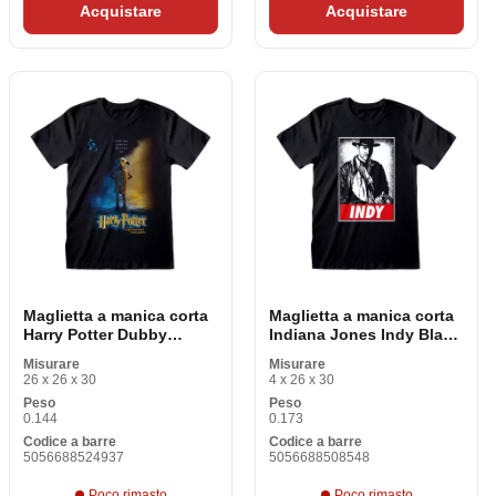
Acquistare
Acquistare
Maglietta a manica corta
Maglietta a manica corta
Harry Potter Dubby
Indiana Jones Indy Black
Poster Black Unisex
Unisex
Misurare
Misurare
26 x 26 x 30
4 x 26 x 30
Peso
Peso
0.144
0.173
Codice a barre
Codice a barre
5056688524937
5056688508548
Poco rimasto
Poco rimasto