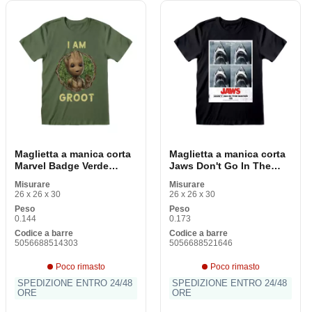
Maglietta a manica corta
Maglietta a manica corta
Marvel Badge Verde
Jaws Don't Go In The
Unisex
Water Black Unisex
Misurare
Misurare
26 x 26 x 30
26 x 26 x 30
Peso
Peso
0.144
0.173
Codice a barre
Codice a barre
5056688514303
5056688521646
Poco rimasto
Poco rimasto
SPEDIZIONE ENTRO 24/48
SPEDIZIONE ENTRO 24/48
ORE
ORE