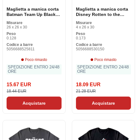
Maglietta a manica corta
Maglietta a manica corta
Batman Team Up Black
Disney Rotten to the
Unisex
Core Black Unisex
Misurare
Misurare
26 x 26 x 30
4 x 26 x 30
Peso
Peso
0.128
0.173
Codice a barre
Codice a barre
5056688525811
5056688530150
Poco rimasto
Poco rimasto
SPEDIZIONE ENTRO 24/48
SPEDIZIONE ENTRO 24/48
ORE
ORE
15.67 EUR
18.09 EUR
18.44 EUR
21.28 EUR
Acquistare
Acquistare