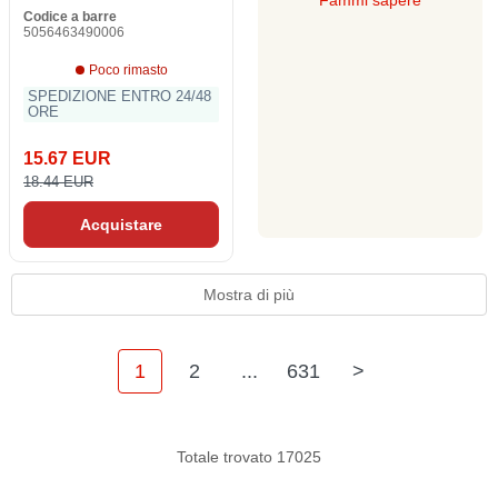
Fammi sapere
Codice a barre
5056463490006
Poco rimasto
SPEDIZIONE ENTRO 24/48
ORE
15.67 EUR
18.44 EUR
Acquistare
Mostra di più
1
2
...
631
>
Totale trovato 17025