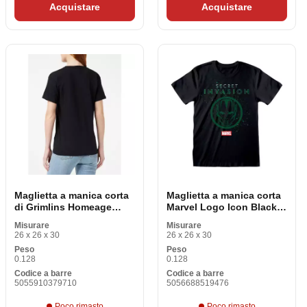
Acquistare
Acquistare
Maglietta a manica corta
Maglietta a manica corta
di Grimlins Homeage
Marvel Logo Icon Black
Style Black Unisex
Unisex
Misurare
Misurare
26 x 26 x 30
26 x 26 x 30
Peso
Peso
0.128
0.128
Codice a barre
Codice a barre
5055910379710
5056688519476
Poco rimasto
Poco rimasto