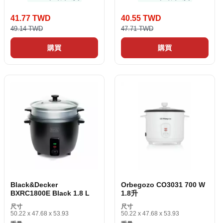
41.77 TWD
40.55 TWD
49.14 TWD
47.71 TWD
購買
購買
Black&Decker
Orbegozo CO3031 700 W
BXRC1800E Black 1.8 L
1.8升
尺寸
尺寸
50.22 x 47.68 x 53.93
50.22 x 47.68 x 53.93