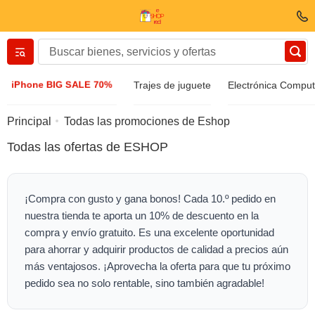
Вернуться назад
iPhone BIG SALE 70%
Trajes de juguete
Electrónica Compu
Ropa y zapatos
Principal
Todas las promociones de Eshop
Todas las ofertas de ESHOP
Accesorios
Gafas de sol
¡Compra con gusto y gana bonos! Cada 10.º pedido en
nuestra tienda te aporta un 10% de descuento en la
Bizuteria
compra y envío gratuito. Es una excelente oportunidad
para ahorrar y adquirir productos de calidad a precios aún
más ventajosos. ¡Aprovecha la oferta para que tu próximo
Reloj de pulsera
pedido sea no solo rentable, sino también agradable!