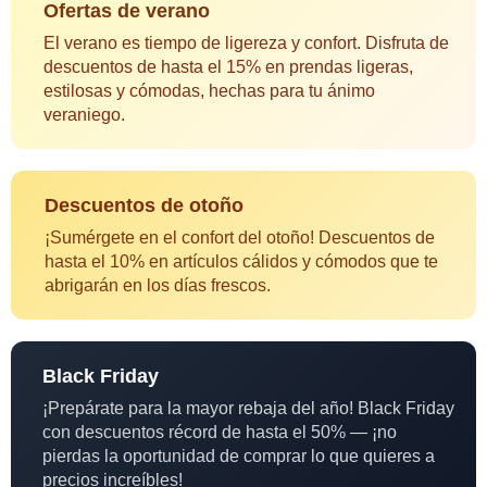
Ofertas de verano
El verano es tiempo de ligereza y confort. Disfruta de
descuentos de hasta el 15% en prendas ligeras,
estilosas y cómodas, hechas para tu ánimo
veraniego.
Descuentos de otoño
¡Sumérgete en el confort del otoño! Descuentos de
hasta el 10% en artículos cálidos y cómodos que te
abrigarán en los días frescos.
Black Friday
¡Prepárate para la mayor rebaja del año! Black Friday
con descuentos récord de hasta el 50% — ¡no
pierdas la oportunidad de comprar lo que quieres a
precios increíbles!