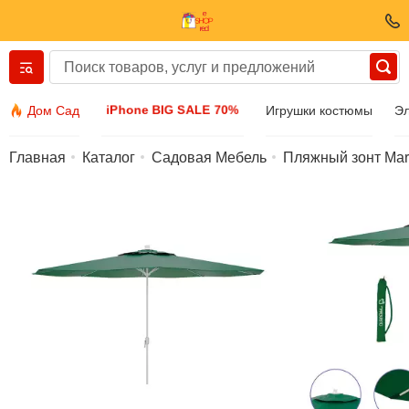
Вернуться назад
iPhone BIG SALE 70%
Дом Сад
Игрушки костюмы
Эл
Одежда И Обувь
Главная
Каталог
Садовая Мебель
Пляжный зонт Mar
Аксессуары
Солнечные очки
Бижутерия
Наручные часы