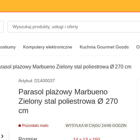
kostiumy
Komputery elektroniczne
Kuchnia Gourmet Goods
O
rasol plażowy Marbueno Zielony stal poliestrowa Ø 270 cm
do mody
Artykuł: D1400037
Parasol plażowy Marbueno
Zielony stal poliestrowa Ø 270
łoneczne
cm
Pozostało mało
WYSYŁKA W CIĄGU 24/48 GODZIN
y
›
Rozmiar
14 x 13 x 150