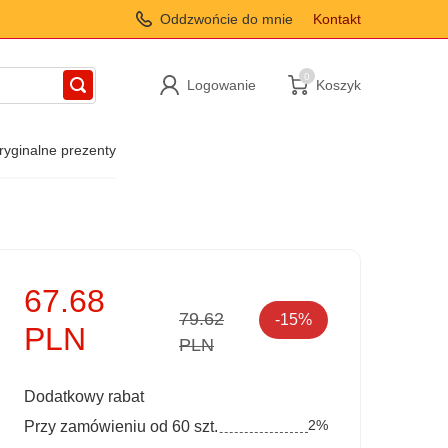
Oddzwońcie do mnie
Kontakt
0
Logowanie
Koszyk
ryginalne prezenty
67.68
79.62
-15%
PLN
PLN
Dodatkowy rabat
2%
Przy zamówieniu od 60 szt.