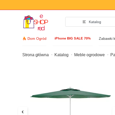
Katalog
iPhone BIG SALE 70%
Dom Ogród
Zabawki 
Strona główna
Katalog
Meble ogrodowe
Pa
Akcesoria 
Odzież i obuwie
Akcesoria
Okulary przeciws
Biżuteria
Zegarek zegarow
‹