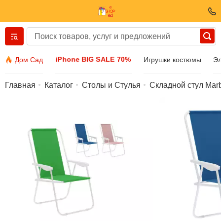
Вернуться назад
iPhone BIG SALE 70%
Дом Сад
Игрушки костюмы
Эл
Одежда И Обувь
Главная
Каталог
Столы и Стулья
Складной стул Marb
Аксессуары
Солнечные очки
Бижутерия
Наручные часы