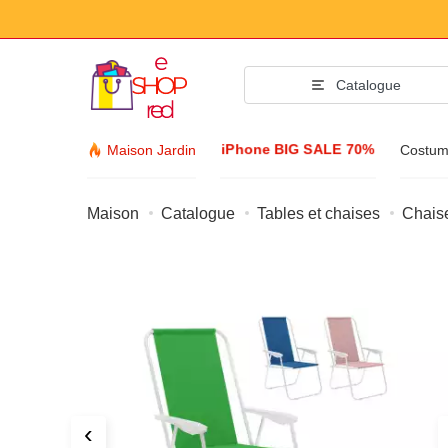
Catalogue
iPhone BIG SALE 70%
Maison Jardin
Costum
Maison
Catalogue
Tables et chaises
Chaise
Accessoire
Vêtements et cha
Accessoires
Lunettes de soleil
Bijuteria
Montre-bracelet
‹