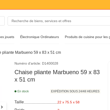
es jouets
Électronique Ordinateurs
Produits de cuisine pour les
 pliante Marbueno 59 x 83 x 51 cm
s de mode
Numéro d'article: D1400028
ussures
Chaise pliante Marbueno 59 x 83
x 51 cm
En stock
EXPÉDITION SOUS 24/48 HEURES
Taille
22 x 75.5 x 58
›