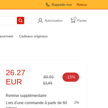
Rappelle-moi
Retour
0
Autorisation
Panier
 gourmets
Cadeaux originaux
26.27
30.91
-15%
EUR
EUR
Remise supplémentaire
2%
Lors d'une commande à partir de 60